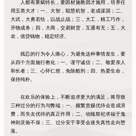
人都有禀赋特长，要因材施教因才施用，培养任
用五类大才：一、大智，聪慧机智，老成谋国；二、
大武，大勇若怯，以战止战；三，大工，精工巧作，
开物成务；四，大商，交易财货，互通有无；五，大
农，借贷钱物，稳定经济。
残忍的行为令人痛心，为避免这种事情发生，要
从四个方面施行教化：一、谨守诚信；二、敬爱亲人
和长者；三、心怀仁慈，免除酷刑；四、热爱生命，
保持纯朴。
在欢乐的体验上，不断追求更大的满足，将导致
三种过分的行为与弊端：一、频繁赏赐优待会造成浪
费，而失去优待的真正作用；二、动辄祭祀求福于鬼
神则灵验不保；三、过分安于享受会迷失真性走向堕
落。