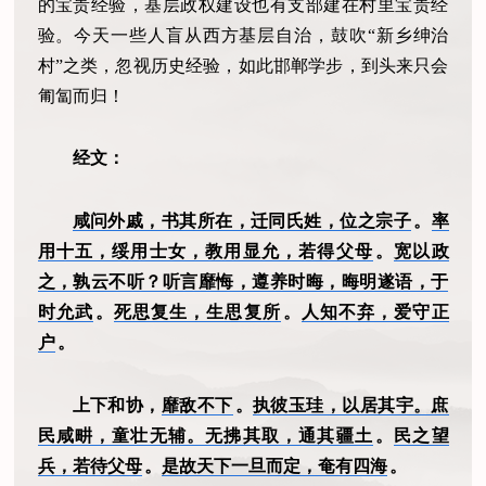
的宝贵经验，基层政权建设也有支部建在村里宝贵经
验。今天一些人盲从西方基层自治，鼓吹“新乡绅治
村”之类，忽视历史经验，如此邯郸学步，到头来只会
匍匐而归！
经文：
咸问外戚，书其所在，迁同氏姓，位之宗子
。
率
用十五，绥用士女，教用显允，若得父母
。
宽以政
之，孰云不听？听言靡悔，遵养时晦，晦明遂语，于
时允武
。
死思复生，生思复所
。
人知不弃，爱守正
户
。
上下和协，
靡敌不下
。
执彼玉珪，以居其宇。庶
民咸畊，童壮无辅。无拂其取，通其疆土
。
民之望
兵，若待父母
。
是故天下一旦而定，奄有四海
。