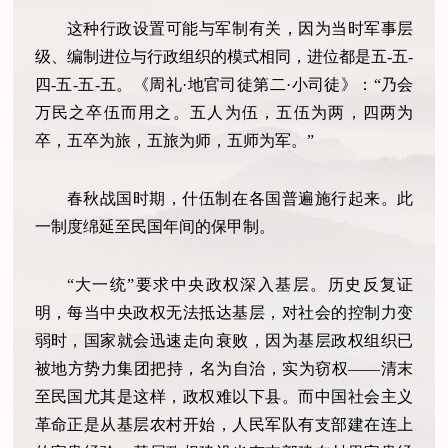
这种行政设置可能与军制有关，因为当时军事层
级、编制进位与行政组织的模式相同，进位都是五
-五-
四-五-五-五。《周礼·地官司徒第二·小司徒》：“乃会
万民之卒伍而用之。五人为伍，五伍为两，四两为
卒，五卒为旅，五旅为师，五师为军。”
春秋战国时期，什伍制在各国普遍施行起来。此
一制度绵延至民国年间的保甲制。
“大一统”要求中央政权深入基层。历史反复证
明，每当中央政权无法抵达基层，对社会的控制力变
弱时，国家就会迅速走向衰败，因为基层政权组织已
被地方势力集团把持，名为自治，实为窃权——清末
至民国尤其是这样，政权难以下县。而中国社会主义
革命正是从基层农村开始，人民军队有支部建在连上