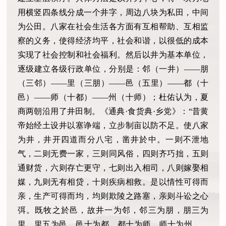
用横竖四条线分成一个井字，周边八块为私田，中间
为公田。八家在社会生活各方面有互相帮助、互相监
察的义务，使得经济均平，社会和谐，以很低的成本
实现了社会控制和社会福利。然后以井为基本单位，
逐级建立各级行政单位，分别是：邻（一井）
——朋
（三邻）——里（三朋）——邑（五里）——都（十
邑）——师（十都）——州（十师）；杜佑认为，夏
商两朝沿用了井田制。《通典·食货典·乡党》：“昔黄
帝始经土设井以塞诤端，立步制亩以防不足。使八家
为井，井开四道而分八宅，凿井於中。一则不泄地
气，二则无费一家，三则同风俗，四则齐巧拙，五则
通财货，六则存亡更守，七则出入相司，八则嫁娶相
媒，九则无有相贷，十则疾病相救。是以情性可得而
亲，生产可得而均，均则欺陵之路塞，亲则斗讼之心
弭。既牧之於邑，故井一为邻，邻三为朋，朋三为
里，里五为邑，邑十为都，都十为师，师十为州……