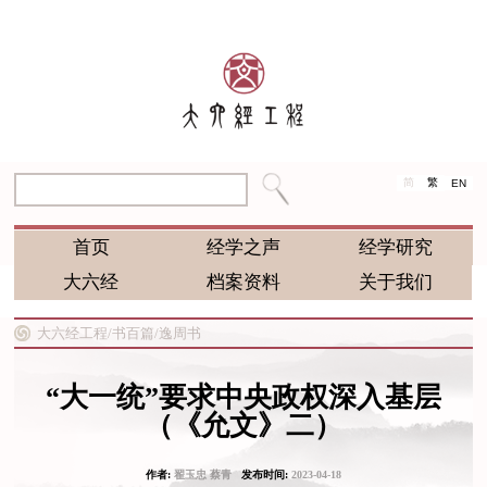
简
繁
EN
首页
经学之声
经学研究
大六经
档案资料
关于我们
大六经工程/
书百篇/
逸周书
“大一统”要求中央政权深入基层
（《允文》二）
作者:
翟玉忠 蔡青
发布时间:
2023-04-18