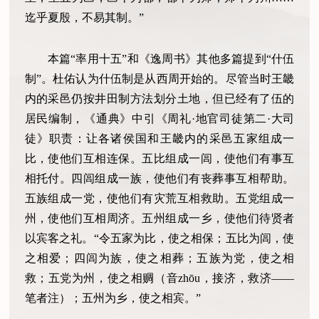
迄乎夏殷，不易其制。”
本篇
“率用十五”和《逸周书》其他多篇提到“什伍
制”。杜佑认为什伍制是从西周开始的。尽管当时王畿
内的采邑仍按井田制方法划分土地，但已经有了伍的
居民编制，《通典》中引《周礼·地官司徒第二·大司
徒》职责：让各诸侯国和王畿内的采邑五家组成一
比，使他们互相连保。五比组成一闾，使他们有事互
相托付。四闾组成一族，使他们有丧葬事互相帮助。
五族组成一党，使他们有灾荒互相救助。五党组成一
州，使他们互相周济。五州组成一乡，使他们待贤者
以宾客之礼。“令五家为比，使之相保；五比为闾，使
之相爱；四闾为族，使之相葬；五族为党，使之相
救；五党为州，使之相赒（音zhōu，接济，救济——
笔者注）；五州为乡，使之相宾。”