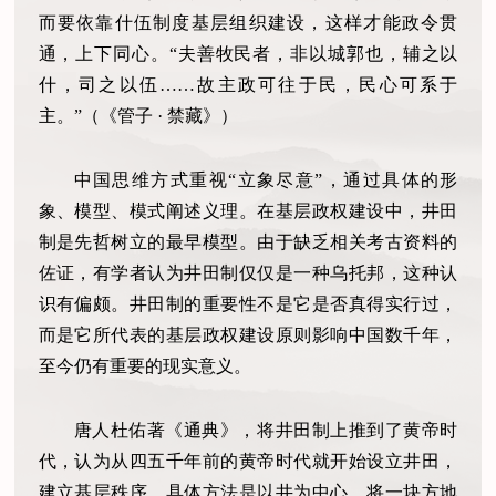
而要依靠什伍制度基层组织建设，这样才能政令贯
通，上下同心。
“夫善牧民者，非以城郭也，辅之以
什，司之以伍……故主政可往于民，民心可系于
主。”（《管子 · 禁藏》）
中国思维方式重视
“立象尽意”，通过具体的形
象、模型、模式阐述义理。在基层政权建设中，井田
制是先哲树立的最早模型。由于缺乏相关考古资料的
佐证，有学者认为井田制仅仅是一种乌托邦，这种认
识有偏颇。井田制的重要性不是它是否真得实行过，
而是它所代表的基层政权建设原则影响中国数千年，
至今仍有重要的现实意义。
唐人杜佑著《通典》，将井田制上推到了黄帝时
代，认为从四五千年前的黄帝时代就开始设立井田，
建立基层秩序。具体方法是以井为中心，将一块方地