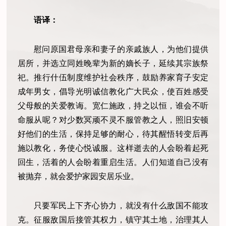
语译：
慰问原国君母亲和妻子的亲戚族人，为他们提供
居所，并选立同姓晚辈为新的嫡长子，延续其宗族祭
祀。推行什伍制度维护社会秩序，鼓励养家育子安定
成年男女，倡导光明诚信教化广大民众，使百姓感受
父母般的关爱教诲。宽仁施政，持之以恒，谁会不听
命服从呢？对少数冥顽不灵不服管教之人，照旧安顿
好他们的生活，保持足够的耐心，待其醒悟转变后再
施以教化，务使心悦诚服。这样逝去的人会盼着起死
回生，活着的人会盼着重启生活。人们知道自己没有
被抛弃，就会爱护家园安居乐业。
只要军民上下齐心协力，就没有什么敌国不能攻
克。征服敌国后接管其权力，镇守其土地，治理其人