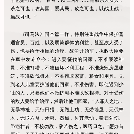
争也是可以的。“古者，以仁为本……是故杀人安人，
杀之可也；攻其国，爱其民，攻之可也；以战止战，
虽战可也。”
《司马法》同本篇一样，特别注重战争中保护普
通官员、百姓，以及弱势群体的利益，甚至敌人受了
伤，也要给予相应的治疗。战争开始前，执政大臣要
在军中发布命令：进入要征伐的国家，不准亵渎神
灵，不准打猎，不准破坏水利工程，不准烧毁房屋建
筑，不准砍伐树木，不准擅取家畜、粮食和用具。见
到老人儿童要护送他们回家，不准伤害。即使遇到少
壮的人，只要他们不抵抗就不准以敌相待。对于受伤
的敌人要给予治疗，然后让他们回家。
“入罪人之地，
无暴神祗，无行田猎，无毁土功，无燔墙屋，无伐林
木，无取六畜，禾黍、器械，见其老幼，奉归勿伤。
虽遇壮者，不校勿敌，敌若伤之，医药归之。”惩办首