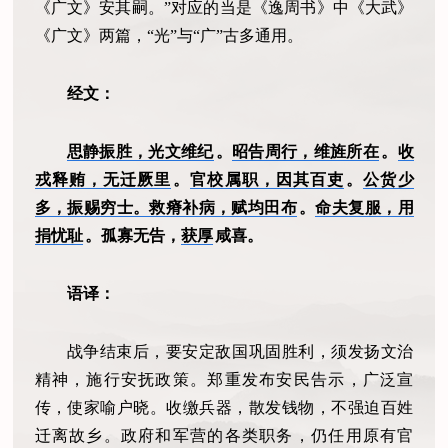
《广文》安其嗣。”对应的当是《逸周书》中《大武》
《广文》两篇，“光”与“广”古多通用。
经文：
思静振胜，光文维纪
。
昭告周行，维旌所在
。
收
戎释贿，无迁厥里
。
官校属职，因其百吏
。
公货少
多，振赐穷士。救瘠补病，赋均田布
。
命夫复服，用
捐忧耻
。孤寡无告，
获厚
咸喜。
语译：
战争结束后，要安定敌国巩固胜利，须发扬文治
精神，施行安抚政策。郑重发布安民告示，广泛宣
传，使家喻户晓。收缴兵器，散发钱物，不强迫百姓
迁离故乡。政府和军营的各类职务，仍任用原有官