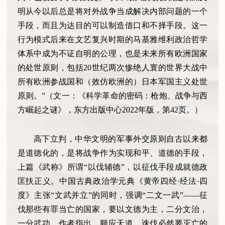
明从今以后总是将对外战争当成解决内部问题的一个
手段，而且为达目的可以制造借口和不择手段。这一
行为模式后来在文艺复兴时期的马基雅维利政治哲学
体系中成为不证自明的公理，也是未来所有欧洲国家
的处世原则，包括20世纪两次惨绝人寰的世界大战中
所有欧洲参战国和（效仿欧洲的）日本军国主义处世
原则。”（文一：《科学革命的密码：枪炮、战争与西
方崛起之谜》，东方出版中心2022年版，第42页。）
高下立判，中华文明的军事外交原则自古以来都
是道德化的，是将战争作为实现和平、道德的手段，
上篇《武称》所谓
“以伐辅德”，以征伐手段成就德政
匡扶正义。中国古典政治学元典《黄帝四经·经法·四
度》主张“文武并立”的同时，强调“二文一武”——征
伐那些有罪当亡的国家，要以文德为主，二分文治，
一分武功。作者指出，顺应天道，诛伐必然要灭亡的