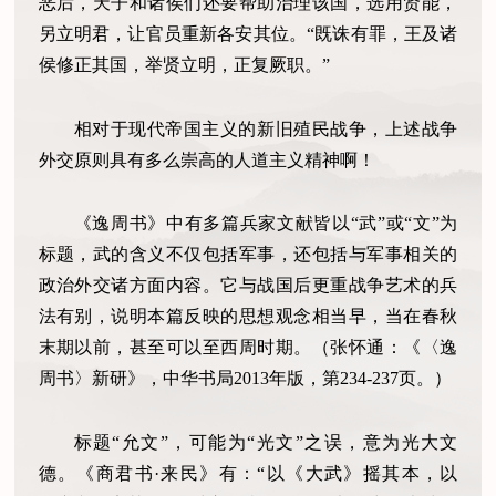
恶后，天子和诸侯们还要帮助治理该国，选用贤能，
另立明君，让官员重新各安其位。“既诛有罪，王及诸
侯修正其国，举贤立明，正复厥职。”
相对于现代帝国主义的新旧殖民战争，上述战争
外交原则具有多么崇高的人道主义精神啊！
《逸周书》中有多篇兵家文献皆以
“武”或“文”为
标题，武的含义不仅包括军事，还包括与军事相关的
政治外交诸方面内容。它与战国后更重战争艺术的兵
法有别，说明本篇反映的思想观念相当早，当在春秋
末期以前，甚至可以至西周时期。（张怀通：《〈逸
周书〉新研》，中华书局2013年版，第234-237页。）
标题
“允文”，可能为“光文”之误，意为光大文
德。《商君书·来民》有：“以《大武》摇其本，以