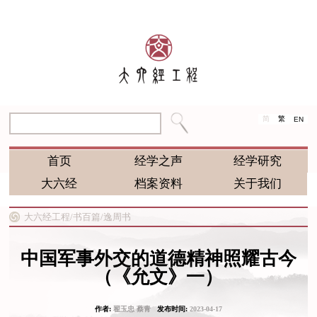
简
繁
EN
首页
经学之声
经学研究
大六经
档案资料
关于我们
大六经工程/
书百篇/
逸周书
中国军事外交的道德精神照耀古今
（《允文》一）
作者:
翟玉忠 蔡青
发布时间:
2023-04-17