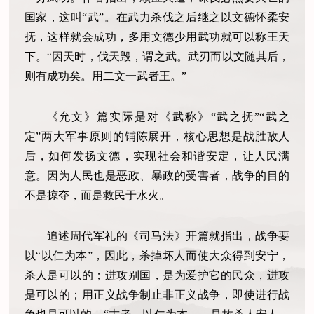
国家，这叫“武”。在武力杀伐之后继之以文德怀柔安
抚，这样就会成功，多用文德少用武功就可以称王天
下。“因天时，伐天毁，谓之武。武刃而以文随其后，
则有成功矣。用二文一武者王。”
《允文》篇实际是对《武称》
“武之抚”“武之
定”两大军事原则的铺陈展开，核心思想是战胜敌人
后，如何发扬文德，实现社会和谐安定，让人民满
意。因为人民也是恶政、暴政的受害者，战争的目的
不是掠夺，而是救民于水火。
追述周代军礼的《司马法》开篇就指出，战争要
以
“以仁为本”，因此，杀掉坏人而使大众得到安宁，
杀人是可以的；进攻别国，是为爱护它的民众，进攻
是可以的；用正义战争制止非正义战争，即使进行战