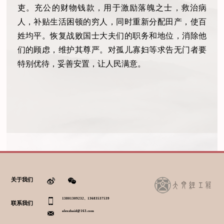
吏。充公的财物钱款，用于激励落魄之士，救治病
人，补贴生活困顿的穷人，同时重新分配田产，使百
姓均平。恢复战败国士大夫们的职务和地位，消除他
们的顾虑，维护其尊严。对孤儿寡妇等求告无门者要
特别优待，妥善安置，让人民满意。
关于我们
13801309232、13683537539
联系我们
alexzhaid@163.com