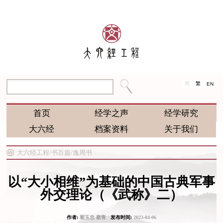
简
繁
EN
首页
经学之声
经学研究
大六经
档案资料
关于我们
大六经工程/
书百篇/
逸周书
以“大小相维”为基础的中国古典军事
外交理论（《武称》二）
作者:
翟玉忠 蔡青
发布时间:
2023-04-06