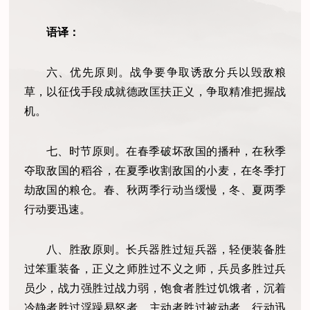
语译：
六、优先原则。战争要争取诱敌分兵以毁敌粮
草，以征伐手段成就德政匡扶正义，争取精准把握战
机。
七、时节原则。在春季破坏敌国的播种，在秋季
夺取敌国的稻谷，在夏季收割敌国的小麦，在冬季打
劫敌国的粮仓。春、秋两季行动当缓慢，冬、夏两季
行动要迅速。
八、胜敌原则。长兵器胜过短兵器，轻便装备胜
过笨重装备，正义之师胜过不义之师，兵员多胜过兵
员少，战力强胜过战力弱，饱食者胜过饥饿者，沉着
冷静者胜过浮躁易怒者，主动者胜过被动者，行动迅