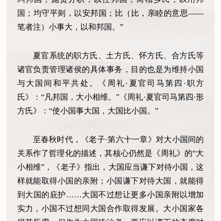
国；均守平则，以安邦国；比（比，亲睦的意思——
笔者注）小事大，以和邦国。”
夏官系统的职方氏、土方氏、怀方氏、合方氏等
诸官负责管理诸侯的具体事务，目的也是为维持小国
与大国间和平共处。《周礼·夏官司马第四·职方
氏》：“凡邦国，大小相维。”《周礼·夏官司马第四·形
方氏》：“使小国事大国，大国比小国。”
至春秋时代，《老子·第六十一章》对大小国间的
关系作了哲理化的描述，其核心仍然是《周礼》的“大
小相维”，《老子》指出，大国应当谦下对待小国，这
样就能取得小国的亲附；小国谦下对待大国，就能得
到大国的庇护……大国不过想让更多小国亲附以增加
实力，小国不过想同大国合作取得发展。大小国家各