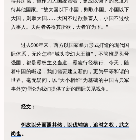
得其所需，但作为大国统治者，更应以谦下的态度对
待其他国家。“故大国以下小国，则取小国。小国以下
大国，则取大国……大国不过欲兼畜人，小国不过欲
入事人。夫两者各得其所欲，大者宜为下。”
过去500年来，西方以国家暴力形式打造的现代国
际体系，无论怎样“城头变幻大王旗”，不管谁是头号
强国，都是霸权主义当道，霸凌行径横行。今天，随
着中国的崛起，我们需要建立新的，更为平等和谐的
世界。毫无疑问，以“大小相维”为基础的中国古典军
事外交理论为我们提供了新的国际关系视角。
经文：
饵敌以分而照其储，以伐辅德，追时之权，武之
尚也
。