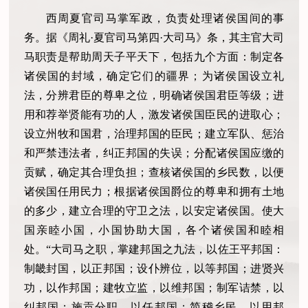
西周夏官司马掌军政，负责处理诸侯国间的事
务。据《周礼·夏官司马第四·大司马》条，其主官大司
马职责是帮助周天子平天下，包括九个方面：制定各
诸侯国的封域，确定它们的疆界；为诸侯国设立礼
法，分辨君臣的尊卑之位，明确诸侯国君臣等级；进
用和荐举贤能有功的人，激发诸侯国臣民的进取心；
设立州牧和国君，治理邦国的臣民；建立军队、惩治
和严禁违法者，纠正邦国的失误；分配诸侯国应缴的
贡赋，确定其合理负担；查核诸侯国的乡民数，以便
诸侯国任用民力；根据诸侯国爵位的尊卑和拥有土地
的多少，建立合理的守卫之法，以安定诸侯国。使大
国亲睦小国，小国协助大国，各个诸侯国和睦相
处。“大司马之职，掌建邦国之九法，以佐王平邦国：
制畿封国，以正邦国；设仆辨位，以等邦国；进贤兴
功，以作邦国；建牧立监，以维邦国；制军诘禁，以
纠邦国；施贡分职，以任邦国；简稽乡民，以用邦