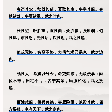
春违其农，秋伐其穑，夏取其麦，冬寒其服。春
秋欲舒，冬夏欲亟，武之时也
。
长胜短，轻胜重，直胜曲，众胜寡，强胜弱，饱
胜饥，肃胜怒，先胜后，疾胜迟，武之胜也
。
追戎无恪，穷寇不格，力倦气竭乃易克，武之追
也
。
既胜人，举旗以号令，命吏禁掠，无取侵暴；爵
位不谦，田宅不亏，各宁其亲，民服如化，武之抚
也
。
百姓咸服，偃兵兴德，夷厥险阻，以毁其武，四
方畏服，奄有天下，武之定也
。