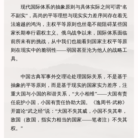
现代国际体系的抽象原则与具体实际之间可谓“名
不副实”，高尚的平等理想与现实实力差序间存在着无
法逾越的鸿沟，主权平等原则也丝毫不能阻碍某些国
家长期奉行霸权主义。俄乌战争以来，国际体系面临
前所未有的挑战，从中我们也能看到国家主权平等原
则在现实中的脆弱性——弱国甚至沦为他人的战略工
具。
中国古典军事外交理论处理国际关系，不是基于
抽象的平等原则，而是基于现实的国家实力差序，注
重大国与小国的和谐关系，“大小相维”——大国有责
任庇护小国，小国有责任协助大国。《逸周书·武称》
开篇论“武之经”说：“大国不失其威，小国不失其卑，
敌国（敌国，指实力相当的国家——笔者注）不失其
权。”