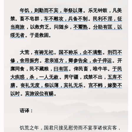
年饥，则勤而不宾，举祭以薄
。乐无钟鼓，凡美
禁。畜不皂群，
车不雕攻，兵备不制
。
民利不淫，征
当商旅
，以救穷乏。问随乡，
不鬻熟
。
分助有匡，以
绥无者
。于是救困。
大荒，
有祷无祀
。
国不称乐，企不满壑
。
刑罚不
修，舍用振穷
。
君亲巡方，卿参告籴，余子倅运
。开
廪同食，民不藏粮，
曰有匡
。俾民畜，唯牛羊。
于民
大疾惑，杀，一人无赦
。男守疆，戎禁不出，
五库不
膳
。
丧礼无度，祭以薄，宾礼无乐
。
宫不帏，嫁娶不
以时
。
宾旅设位有赐
。
语译：
饥荒之年，国君只接见慰劳而不宴享诸侯宾客，