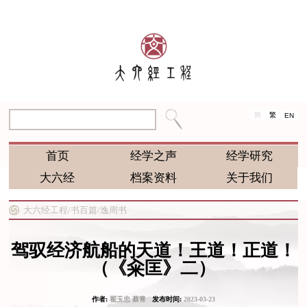
简
繁
EN
首页
经学之声
经学研究
大六经
档案资料
关于我们
大六经工程/
书百篇/
逸周书
驾驭经济航船的天道！王道！正道！
（《籴匡》二）
作者:
翟玉忠 蔡青
发布时间:
2023-03-23