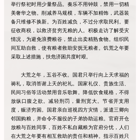
举行祭祀时用少量祭品。奏乐不用钟鼓，禁用一切精
美奢华之物。削减养马规模，车辆不加精饰，武器装
备只维修不换新。为百姓减负，不过分求取民利。要
征收商税，以救济贫穷无粮的人。积极走访了解受灾
情况，为避免浪费粮谷，禁止出卖精熟食物。组织民
间互助自救，使有粮者救助安抚无粮者。饥荒之年要
采取上述措施，扶危济困共度时艰。
大荒之年，五谷不收。国君只举行向上天求福的
祷礼，取消答谢上天的祀礼。国家礼仪、贵族生活、
民间习俗等活动禁用音乐歌舞。降低饮食规格，不得
放纵口腹之欲。减轻刑罚，量刑宽大。节省开支用
度，赈济穷困。国君亲自巡视四方灾情，派遣三卿向
邻国购粮，并命令不服役的子弟协助运粮。官府开仓
放粮与百姓同享，百姓不私自藏粮为官府分忧，人们
在大荒之年要有相互救助的责任和精神。指示百姓只