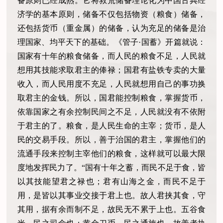
备原则已经成熟。它将救荒储备理论化为中国古典经
济学的基本原则，储备不仅包括物资（粮食）储备，
还包括货币（重金属）的储备，认为充足的储备是治
理国家、均平天下的基础。《管子
·国蓄》开篇就说：
国家有十年的粮食储备，而人民的粮食不足，人民就
想用其技能求取君主的俸禄；国君有盐铁专卖的大量
收入，而人民用度不充足，人民就想用自己的事功换
取君主的金钱。所以，国君能控制粮食，掌握货币，
依靠国家之有余控制民间之不足，人民就没有不依附
于君主的了。粮食，是人民生命的主宰；货币，是人
民的交易手段。所以，善于治国的君主，掌握他们的
流通手段来控制主宰他们的粮食，这样就可以最大限
度地发挥民力了。“国有十年之蓄，而民不足于食，皆
以其技能望君之禄也；君有山海之金，而民不足于
用，是皆以其事业交接于君上也。故人君挟其食，守
其用，据有余而制不足，故民无不累于上也。五谷食