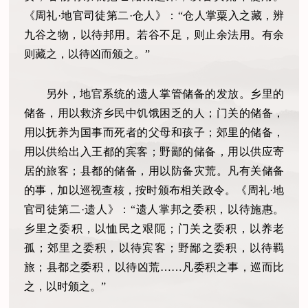
《周礼
·地官司徒第二·仓人》：“仓人掌粟入之藏，辨
九谷之物，以待邦用。若谷不足，则止余法用。有余
则藏之，以待凶而颁之。”
另外，地官系统的遗人掌管储备的发放。乡里的
储备，用以救济乡民中饥饿困乏的人；门关的储备，
用以抚养为国事而死者的父母和孩子；郊里的储备，
用以供给出入王都的宾客；野鄙的储备，用以供应寄
居的旅客；县都的储备，用以防备灾荒。凡有关储备
的事，加以巡视查核，按时颁布相关政令。《周礼
·地
官司徒第二·遗人》：“遗人掌邦之委积，以待施惠。
乡里之委积，以恤民之艰阨；门关之委积，以养老
孤；郊里之委积，以待宾客；野鄙之委积，以待羁
旅；县都之委积，以待凶荒……凡委积之事，巡而比
之，以时颁之。”