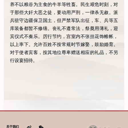
养不以粮谷为主食的牛羊等牲畜。民生艰危时刻，对
于那些大奸大恶之徒，要动用严刑，一律杀无赦。派
兵驻守边疆保卫国土，但严禁军队出征，车、兵等五
库装备都暂不修缮。丧礼不遵常法，祭奠用薄礼，迎
宾仪式不奏乐。厉行节约，宫室内不张挂花饰帷帐，
以上率下。允许百姓不按常规时节嫁娶，鼓励婚育。
对于使者宾客，按其地位尊卑赠送相应的礼品，不另
行设宴招待。
关于我们