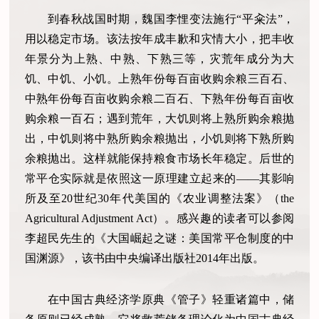
到春秋战国时期，魏国李悝变法施行
“平籴法”，
用以稳定市场。该法按年成丰歉和灾情大小，把丰收
年景分为上熟、中熟、下熟三等，灾荒年成分为大
饥、中饥、小饥。上熟年份每百亩收购余粮三百石、
中熟年份每百亩收购余粮二百石、下熟年份每百亩收
购余粮一百石；遇到荒年，大饥则将上熟所购余粮抛
出，中饥则将中熟所购余粮抛出，小饥则将下熟所购
余粮抛出。这样就能保持粮食市场长年稳定。后世的
常平仓实际就是依照这一原理建立起来的——其影响
所及至20世纪30年代美国的《农业调整法案》（the
Agricultural Adjustment Act）。感兴趣的读者可以参阅
李超民先生的《大国崛起之谜：美国常平仓制度的中
国渊源》，该书由中央编译出版社2014年出版。
在中国古典经济学原典《管子》轻重诸篇中，储