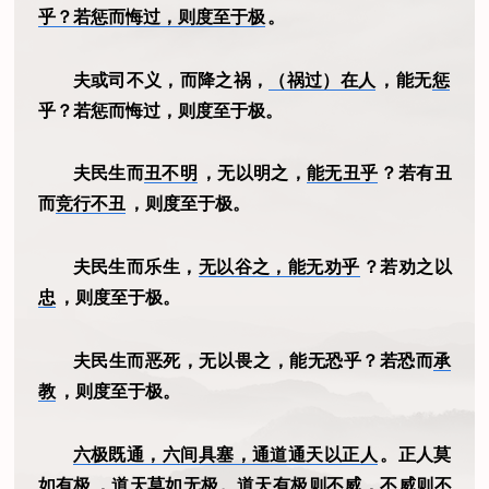
乎？若惩而悔过，则度至于极
。
夫或司不义，而降之祸，
（祸过）在人
，能无
惩
乎？若惩而悔过，则度至于极。
夫民生而
丑不明
，无以明之，
能无丑乎
？若有丑
而
竞行不丑
，则度至于极。
夫民生而乐生，
无以谷之，能无劝乎
？若劝之以
忠
，则度至于极。
夫民生而恶死，无以畏之，能无恐乎？若恐而
承
教
，则度至于极。
六极既通，六间具塞，通道通天以正人
。正人莫
如有
极
，道天莫如无极。道天有极则不威，不威则不