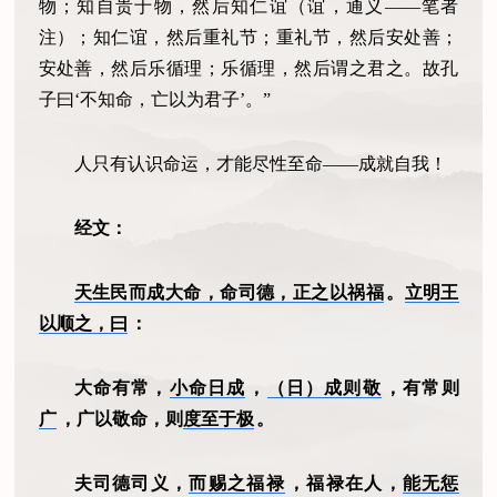
物；知自贵于物，然后知仁谊（谊，通义——笔者
注）；知仁谊，然后重礼节；重礼节，然后安处善；
安处善，然后乐循理；乐循理，然后谓之君之。故孔
子曰‘不知命，亡以为君子’。”
人只有认识命运，才能尽性至命——成就自我！
经文：
天生民而成大命，命司德，正之以祸福
。
立明王
以顺之，曰
：
大命有常，
小命日成
，
（日）成则敬
，有常则
广
，广以敬命，则
度至于极
。
夫司德司义，
而赐之福禄
，福禄在人，
能无惩