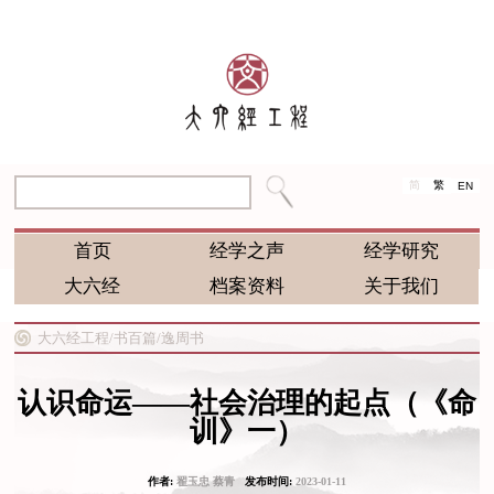
简
繁
EN
首页
经学之声
经学研究
大六经
档案资料
关于我们
大六经工程/
书百篇/
逸周书
认识命运——社会治理的起点（《命
训》一）
作者:
翟玉忠 蔡青
发布时间:
2023-01-11