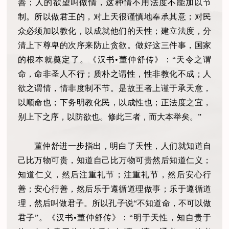
善；人的欲望叫做情，这种情不用法度不能加以节
制。所以做君王的，对上天很谨慎地奉承其意；对民
众必须加以教化，以成就他们的天性；建立法度，分
清上下尊卑的次序来防止贪欲。做好这三件事，国家
的根本就奠定了。《汉书•董仲舒传》：“天令之谓
命，命非圣人不行；质朴之谓性，性非教化不成；人
欲之谓情，情非度制不节。是故王者上谨于承天意，
以顺命也；下务明教化民，以成性也；正法度之宜，
别上下之序，以防欲也。修此三者，而大本举矣。”
董仲舒进一步指出，明白了天性，人们就知道自
己比万物可贵，知道自己比万物可贵然后知道仁义；
知道仁义，然后注重礼节；注重礼节，然后安心行
善；安心行善，然后乐于遵循道理做事；乐于遵循道
理，然后叫做君子。所以孔子说“不知道命，不可以做
君子”。《汉书•董仲舒传》：“明于天性，知自贵于