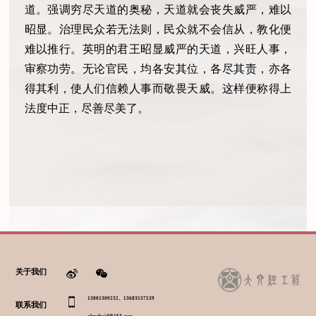
道。强调穷尽天道的奥秘，天道就会丧失威严，难以
昭显。治理民众若无法则，民众就不会信从，教化便
难以推行。英明的君王昭显威严的天道，兴旺人事，
审察功劳。无论官民，均各安其位，各尽其责，亦各
得其利，使人们信赖人事而敬畏天威。这样便称得上
法度中正，尽善尽美了。
关于我们
13801309232、13683537539
联系我们
alexzhaid@163.com