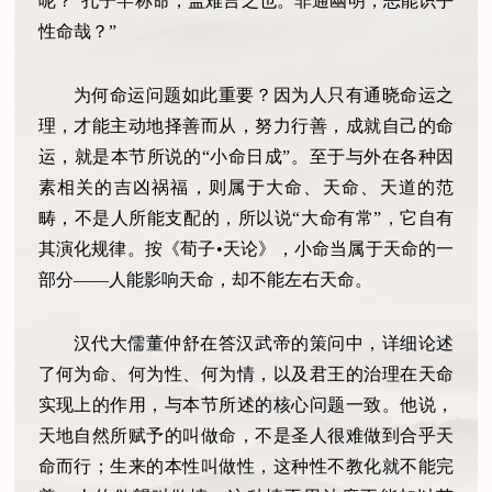
呢？“孔子罕称命，盖难言之也。非通幽明，恶能识乎
性命哉？”
为何命运问题如此重要？因为人只有通晓命运之
理，才能主动地择善而从，努力行善，成就自己的命
运，就是本节所说的“小命日成”。至于与外在各种因
素相关的吉凶祸福，则属于大命、天命、天道的范
畴，不是人所能支配的，所以说“大命有常”，它自有
其演化规律。按《荀子•天论》，小命当属于天命的一
部分——人能影响天命，却不能左右天命。
汉代大儒董仲舒在答汉武帝的策问中，详细论述
了何为命、何为性、何为情，以及君王的治理在天命
实现上的作用，与本节所述的核心问题一致。他说，
天地自然所赋予的叫做命，不是圣人很难做到合乎天
命而行；生来的本性叫做性，这种性不教化就不能完