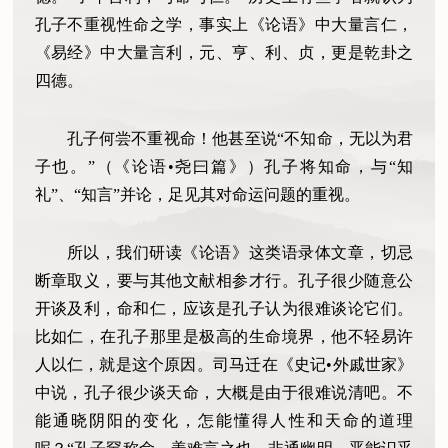
孔子不重视性命之学，事实上《论语》中大量言仁，
《易经》中大量言利，元、亨、利、贞，更是乾卦之
四德。
孔子何尝不重视命！他甚至说“不知命，无以为君
子也。”（《论语•尧曰篇》）孔子将知命，与“知
礼”、“知言”并论，足见其对命运问题的重视。
所以，我们研读《论语》这类语录体文章，切忌
断章取义，要与其他文献相参才行。孔子很少随意公
开谈及利，命和仁，应该是孔子认为很难谈论它们。
比如仁，在孔子那里是极高的生命境界，他不轻易许
人以仁，就是这个原因。司马迁在《史记•外戚世家》
中说，孔子很少谈天命，大概是由于很难说清吧。不
能通晓阴阳的变化，怎能懂得人性和天命的道理