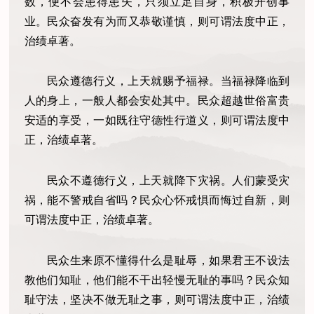
数，便不会患得患失，只须立足自身，积极开创事
业。民众奋发有为而又恭敬谨慎，则可谓法度中正，
治绩卓著。
民众遵德行义，上天就赐予福禄。当福禄降临到
人的身上，一般人都会安处其中。民众超越世俗富贵
安适的享受，一如既往守德性行道义，则可谓法度中
正，治绩卓著。
民众不遵德行义，上天就降下灾祸。人们蒙受灾
祸，能不警戒自省吗？民众心怀戒惧而悔过自新，则
可谓法度中正，治绩卓著。
民众生来原不懂得什么是耻辱，如果君王不设法
教他们知耻，他们能不干出轻慢无耻的事吗？民众知
耻守法，坚决不做无耻之事，则可谓法度中正，治绩