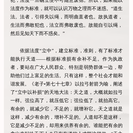
犯，法度一旦确立便不可随意废弛。所以，如果能以
法度作为标准，就可以认识万物之理而不迷惑。“道生
法。法者，引得失以绳，而明曲直者也。故执道者，
生法而弗敢犯也，法立而弗敢废也。故能自引以绳，
然后见知天下而不惑矣。”
依据法度“立中”，建立标准，准则，有了标准才
能执行天道——根据标准损有余补不足。作为执政
者，要站在广大人民群众、特别是弱势群体一边，帮
助他们过上富足的生活。只有这样，整个社会才能和
谐发展。《老子•第七十七章》以拉弓射箭为喻，阐述
了“立中以补损”的天地大法：天之道，大概就如拉弓
一样。弦位高了，就压低它；弦位低了，就抬高它。
有余的，就减少它，不足的，就增补它。天之道就是
这样，减少有余的，增补不足的。人道却不是这样，
它是减少不足的，却用来供养有余的。谁能把有余的