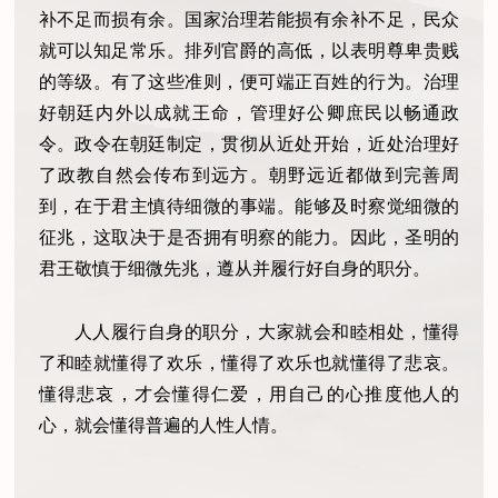
补不足而损有余。国家治理若能损有余补不足，民众
就可以知足常乐。排列官爵的高低，以表明尊卑贵贱
的等级。有了这些准则，便可端正百姓的行为。治理
好朝廷内外以成就王命，管理好公卿庶民以畅通政
令。政令在朝廷制定，贯彻从近处开始，近处治理好
了政教自然会传布到远方。朝野远近都做到完善周
到，在于君主慎待细微的事端。能够及时察觉细微的
征兆，这取决于是否拥有明察的能力。因此，圣明的
君王敬慎于细微先兆，遵从并履行好自身的职分。
人人履行自身的职分，大家就会和睦相处，懂得
了和睦就懂得了欢乐，懂得了欢乐也就懂得了悲哀。
懂得悲哀，才会懂得仁爱，用自己的心推度他人的
心，就会懂得普遍的人性人情。