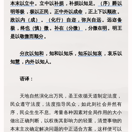
本末以立中
。立中以
补损
，补损以知足。
（序）爵以
明等极
，
极以正民
。
正中外以成命
，正上下以
顺政
。
政以内（成）
。
（化行）自迩，弥兴自远
。远迩
备
极
，
终也（慎）微
。
补在（分微）
，分微在
明
。明王
是以
敬微而顺分
。
分次以知和
，知和以知乐，
知乐以知哀
，哀乐以
知
慧
，
内外
以知人。
语译：
天地自然演化出万民，圣王依循天道制定法度，
民众遵守法度，法度指导民众，如此则社会井然有
序，民众生生不息。考量各种因素对全局作用的大小
做出正确判断，以权衡其影响力的轻重，清楚事物的
本末主次确定解决问题的中正适合方案，这样便可以