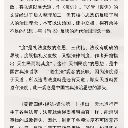
政，将弘道以弼无道，作《度训》。”尽管《度训》的
文辞经过了后人整理加工，但其核心思想仍反映了周
人的治国理念，本节以法治国，建中立极，损有余补
不足的思想，与《尚书》反映的周代治国理念一致。
“度”是礼法度数的意思。三代礼、法没有明确的
界线，度既指礼义度数，又指法律制度。作者开篇指
出“天生民而制其度”，这种“天制民度”的思想，是中
国古典法哲学——“道生法”观念的反映。因为法度源
于天道，所以违背法度就是违背天道，顺应天道就要
遵守法度，此一观念是中国古典法治思想的源头。
《黄帝四经•经法•道法第一》指出，天地运行产
生了各种法度，法度就像绳墨辨明曲直一样，能辨明
事物的成败得失。因此，制定了各项法度不可随意违