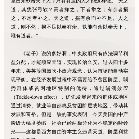
拿出来献给天下人？只有有道的人才能这样做。“天之
道，其犹张弓欤？高者抑之，下者举之；有余者损
之，不足者补之。天之道，损有余而补不足。人之
道，则不然，损不足以奉有余。孰能有余以奉天下，
唯有道者。”
《老子》说的多好啊，中央政府只有依法调节利
益分配，才能顺应天道，实现长治久安。过去四十多
年来，美英等国鼓吹小政府观念，认为市场能自动实
现平衡。在经济发展过程中不需要给予贫困阶层、弱
势群体或贫困地区特别的优待，通过涓滴效应
（Trickle-down effect），优先发展起来的群体或地区
通过消费、就业等自然惠及贫困阶层或地区，带动其
发展和富裕。但是，铁的事实表明，今天美国的中产
阶级大幅度萎缩，社会已经两极分化为不稳定的哑铃
形——这都是西方自由资本主义违背天道、阶层利益