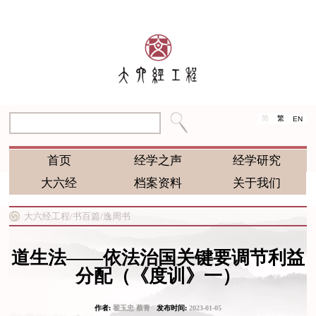
简
繁
EN
首页
经学之声
经学研究
大六经
档案资料
关于我们
大六经工程/
书百篇/
逸周书
道生法——依法治国关键要调节利益
分配（《度训》一）
作者:
翟玉忠 蔡青
发布时间:
2023-01-05