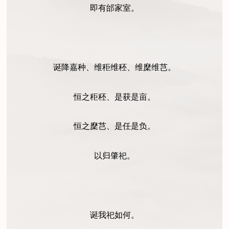
即有邰家室。
诞降嘉种、维秬维秠、维穈维芑。
恒之秬秠、是获是亩。
恒之穈芑、是任是负。
以归肇祀。
诞我祀如何。