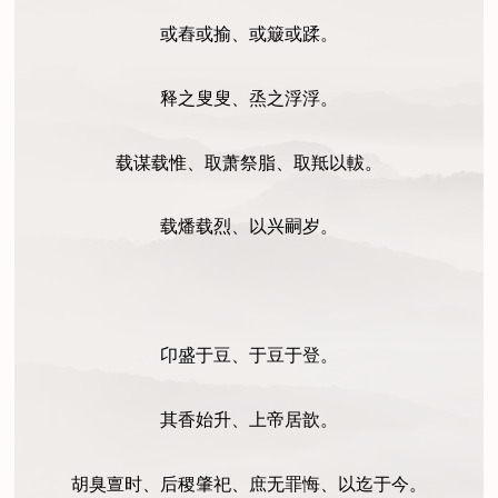
或舂或揄、或簸或蹂。
释之叟叟、烝之浮浮。
载谋载惟、取萧祭脂、取羝以軷。
载燔载烈、以兴嗣岁。
卬盛于豆、于豆于登。
其香始升、上帝居歆。
胡臭亶时、后稷肇祀、庶无罪悔、以迄于今。