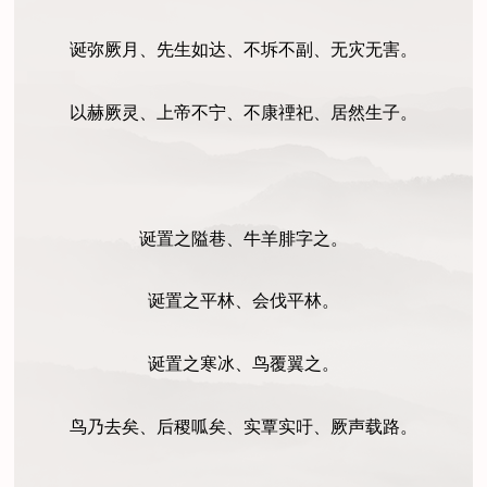
诞弥厥月、先生如达、不坼不副、无灾无害。
以赫厥灵、上帝不宁、不康禋祀、居然生子。
诞置之隘巷、牛羊腓字之。
诞置之平林、会伐平林。
诞置之寒冰、鸟覆翼之。
鸟乃去矣、后稷呱矣、实覃实吁、厥声载路。