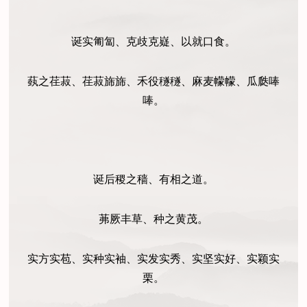
诞实匍匐、克歧克嶷、以就口食。
蓺之荏菽、荏菽旆旆、禾役穟穟、麻麦幪幪、瓜瓞唪
唪。
诞后稷之穑、有相之道。
茀厥丰草、种之黄茂。
实方实苞、实种实袖、实发实秀、实坚实好、实颖实
栗。