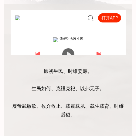
厥初生民、时维姜嫄。
生民如何、克禋克祀、以弗无子。
履帝武敏歆、攸介攸止、载震载夙、载生载育、时维
后稷。