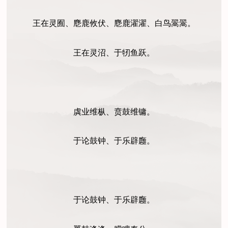
王在灵囿、麀鹿攸伏、麀鹿濯濯、白鸟翯翯。
王在灵沼、于牣鱼跃。
虡业维枞、贲鼓维镛。
于论鼓钟、于乐辟廱。
于论鼓钟、于乐辟廱。