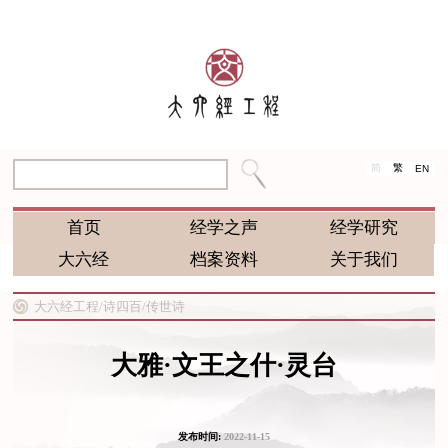
简
繁
EN
首页
经学之声
经学研究
大六经
档案资料
关于我们
大六经工程/
诗四百/
传世诗
大雅·文王之什·灵台
发布时间:
2022-11-15