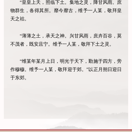
“皇皇上天，照临下土。集地之灵，降甘风雨。庶
物群生，各得其所。靡今靡古，维予一人某，敬拜皇
天之祜。
“薄薄之土，承天之神。兴甘风雨，庶卉百谷，莫
不茂者，既安且宁。维予一人某，敬拜下土之灵。
“维某年某月上日，明光于天下，勤施于四方，旁
作穆穆。维予一人某，敬拜迎于郊。”以正月朔日迎日
于东郊。