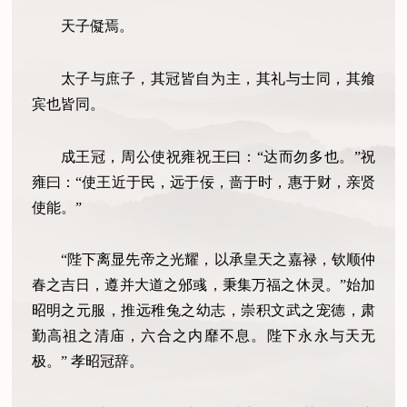
天子儗焉。
太子与庶子，其冠皆自为主，其礼与士同，其飨
宾也皆同。
成王冠，周公使祝雍祝王曰：“达而勿多也。”祝
雍曰：“使王近于民，远于佞，啬于时，惠于财，亲贤
使能。”
“陛下离显先帝之光耀，以承皇天之嘉禄，钦顺仲
春之吉日，遵并大道之邠彧，秉集万福之休灵。”始加
昭明之元服，推远稚兔之幼志，崇积文武之宠德，肃
勤高祖之清庙，六合之内靡不息。陛下永永与天无
极。” 孝昭冠辞。