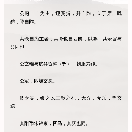
公冠：自为主，迎宾揖，升自阼，立于席。既
醴，降自阼。
其余自为主者，其降也自西阶，以异，其余皆与
公同也。
公玄端与皮弁皆鞸（弊），朝服素鞸。
公冠，四加玄冕。
卿为宾，飨之以三献之礼，无介，无乐，皆玄
端。
其酬币朱锦束，四马，其庆也同。