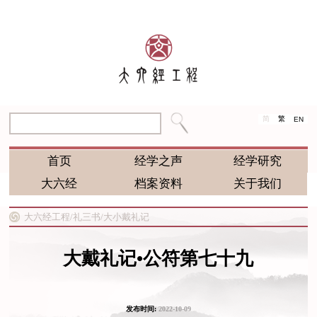
简
繁
EN
首页
经学之声
经学研究
大六经
档案资料
关于我们
大六经工程/
礼三书/
大小戴礼记
大戴礼记•公符第七十九
发布时间:
2022-10-09