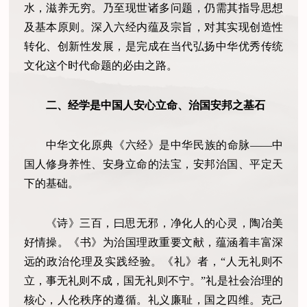
水，滋养无穷。乃至现世诸多问题，仍需其指导思想
及基本原则。深入六经内蕴及宗旨，对其实现创造性
转化、创新性发展，是完成在当代弘扬中华优秀传统
文化这个时代命题的必由之路。
二、经学是中国人安心立命、治国安邦之基石
中华文化原典《六经》是中华民族的命脉——中
国人修身养性、安身立命的法宝，安邦治国、平定天
下的基础。
《诗》三百，曰思无邪，净化人的心灵，陶冶美
好情操。《书》为治国理政重要文献，蕴涵着丰富深
远的政治伦理及实践经验。《礼》者，“人无礼则不
立，事无礼则不成，国无礼则不宁。”礼是社会治理的
核心，人伦秩序的遵循。礼义廉耻，国之四维。克己