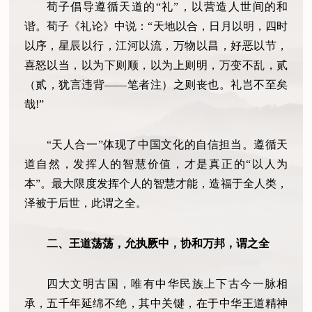
荀子倡导遵循天道的“礼”，以营造人世间的和
谐。荀子《礼论》中说：“天地以合，日月以明，四时
以序，星辰以行，江河以流，万物以昌，好恶以节，
喜怒以当，以为下则顺，以为上则明，万变不乱，贰
（贰，犹言违背——笔者注）之则丧也。礼岂不至矣
哉!”
“天人合一”体现了中国文化的自信担当。遵循天
道自然，发挥人的智慧价值，才是真正的“以人为
本”。最大限度发挥个人的智慧才能，造福于全人类，
泽被于后世，此谓之全。
二、王道荡荡，允执厥中，协和万邦，谓之全
四大文明古国，唯有中华民族上下古今一脉相
承，五千年延绵不绝，其中关键，在于中华王道精神