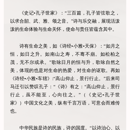
《史记•孔子世家》：“三百篇，孔子皆弦歌之，
以求合韶、武、雅、颂之音。”诗与乐交融，展现活泼
泼的生命体验与生命关怀，使命与责任皆蕴含其中。
诗有生命之美，如《诗经•小雅•天保》：“如月之
恒，如日之升。如南山之寿，不骞不崩。如松柏之
茂，无不尔或承。”歌咏日月的恒与升，歌咏自然之
美，体现的也是对生命的热爱，对生命的讴歌。再如
《诗经•小雅•车辖》:“高山仰止，景行行止。”后来司
马迁引以赞叹孔子：“《诗》有之：“高山仰止，景行
行止，虽不能至，心向往之。”（《史记•孔子世
家》）中国文化之美，纵有千言万语，可意会而难传
也。
中华民族是诗的民族，诗的国度。“以诗治心、以