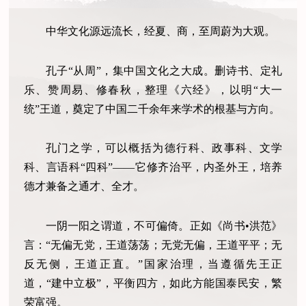
中华文化源远流长，经夏、商，至周蔚为大观。
孔子“从周”，集中国文化之大成。删诗书、定礼
乐、赞周易、修春秋，整理《六经》，以明“大一
统”王道，奠定了中国二千余年来学术的根基与方向。
孔门之学，可以概括为德行科、政事科、文学
科、言语科“四科”——它修齐治平，内圣外王，培养
德才兼备之通才、全才。
一阴一阳之谓道，不可偏倚。正如《尚书•洪范》
言：“无偏无党，王道荡荡；无党无偏，王道平平；无
反无侧，王道正直。”国家治理，当遵循先王正
道，“建中立极”，平衡四方，如此方能国泰民安，繁
荣富强。