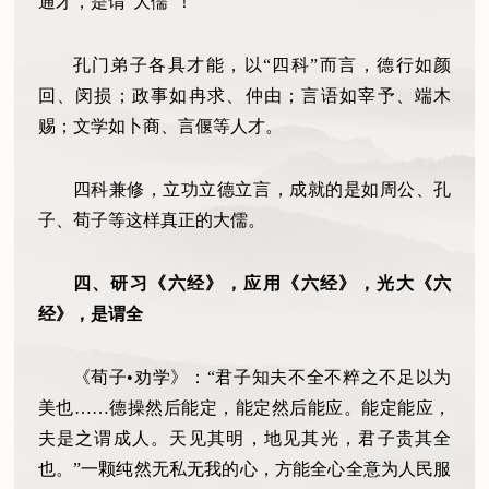
通才，是谓“大儒”！
孔门弟子各具才能，以“四科”而言，德行如颜
回、闵损；政事如冉求、仲由；言语如宰予、端木
赐；文学如卜商、言偃等人才。
四科兼修，立功立德立言，成就的是如周公、孔
子、荀子等这样真正的大儒。
四、研习《六经》，应用《六经》，光大《六
经》，是谓全
《荀子•劝学》：“君子知夫不全不粹之不足以为
美也……德操然后能定，能定然后能应。能定能应，
夫是之谓成人。天见其明，地见其光，君子贵其全
也。”一颗纯然无私无我的心，方能全心全意为人民服