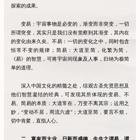
探索的成果。
变易：宇宙事物是必变的，渐变而非突变，一切
所谓突变，其实只是我们没有觉察到其渐变，其内在
的变化由来久矣。不易：一切的变化之中，同时包含
恒常不变的规律；简易：大道至简，化繁为简，
《易》的智慧，可将宇宙间现象及人事，归纳为极简
单的道理。
深入中国文化的精髓之处，综观古圣先贤思想及
他们智慧凝结的经典，可发现其所体现的变易、不
易、简易的本质：大道常在，万变不离其宗；运用之
妙，“变动不居，周流六虚”；大道至简，要言不烦，
切中肯綮，直指人心。
二、富有而大业，日新而盛德，生生之谓易，谓