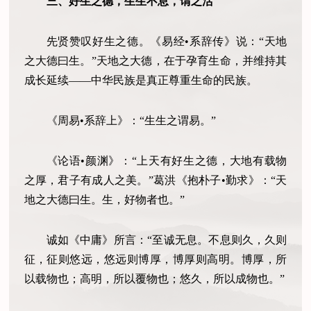
三、好生之德，生生不息，谓之活
先贤赞叹好生之德。《易经•系辞传》说：“天地
之大德曰生。”天地之大德，在于孕育生命，并维持其
成长延续——中华民族是真正尊重生命的民族。
《周易•系辞上》：“生生之谓易。”
《论语•颜渊》：“上天有好生之德，大地有载物
之厚，君子有成人之美。”葛洪《抱朴子•勤求》：“天
地之大德曰生。生，好物者也。”
诚如《中庸》所言：“至诚无息。不息则久，久则
征，征则悠远，悠远则博厚，博厚则高明。博厚，所
以载物也；高明，所以覆物也；悠久，所以成物也。”