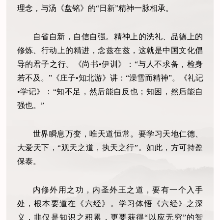
理念，与汤《盘铭》的“日新”精神一脉相承。
自省自新，自信自强。精神上的洗礼、品德上的
修炼、行动上的精进，念兹在兹，这就是中国文化倡
导的君子之行。《尚书•伊训》：“与人不求备，检身
若不及。”《庄子•知北游》讲：“澡雪而精神”。《礼记
•学记》：“知不足，然后能自反也；知困，然后能自
强也。”
世界瞬息万变，唯天道恒常。要学习天地仁德、
大爱天下，“观天之道，执天之行”。如此，方可持盈
保泰。
内修外用之功，内圣外王之道，要有一个入手
处，根本要道在《六经》。学习体悟《六经》之深
义，非仅是知识之积累，更要获得“以应无穷”的智