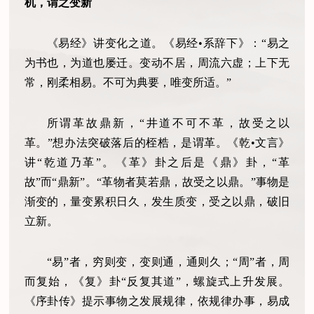
机，谓之变新
《易经》讲变化之道。《易经•系辞下》：“易之
为书也，为道也屡迁。变动不居，周流六虚；上下无
常，刚柔相易。不可为典要，唯变所适。”
所谓革故鼎新，“井道不可不革，故受之以
革。”想办法突破落后的桎梏，是谓革。《乾•文言》
讲“乾道乃革”。《革》卦之后是《鼎》卦，“革
故”而“鼎新”。“革物者莫若鼎，故受之以鼎。”事物是
渐变的，量变累积日久，发生质变，受之以鼎，破旧
立新。
“易”者，穷则变，变则通，通则久；“周”者，周
而复始，《复》卦“反复其道”，螺旋式上升发展。
《序卦传》提示事物之发展规律，依规律办事，易成