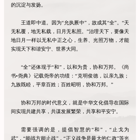
的沉淀与发扬。
王道即中道。因为“允执厥中”，故成其“全”。“天
无私覆，地无私载，日月无私照。”治理天下，要像天
地日月一样以无私中正之心，生养、光照万物，才能
实现天下和谐安宁、世界大同。
“全”还体现于“和”，以和为贵，协和万邦。《尚
书•尧典》记载尧帝的功绩：“克明俊德，以亲九族；
九族既睦，平章百姓；百姓昭明，协和万邦。”
协和万邦的时代意义，就是中华文化倡导在国际
间实现共建共享，共谋发展繁荣，共享和平安宁。
需要强调的是，提倡智慧的“和”，“止戈为
武”，“能战方能止战”，“正义战争是最大的仁政”等光