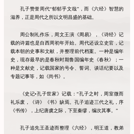
孔子赞誉周代“郁郁乎文哉”，而《六经》智慧的
滋养，正是周代之所以文明昌盛的基础。
周公制礼作乐，周文王演《周易》，《诗经》记
载的诗篇也是自西周初年开始。周代还设立史官，记
载本朝的史事和文献，并整理前代档案。一种是编年
史，现存最早的是春秋时期鲁国编年史《春秋》；一
种是文献史，记载国家的号令、誓词、谈话纪要以及
专题记事等，如《尚书》。
《史记•孔子世家》记载：“孔子之时，周室微而
礼乐废，《诗》《书》缺焉。孔子追迹三代之礼，序
《书传》，上纪唐虞之际，下至秦缪，编次其事。”
孔子追先王圣迹而整理《六经》，明王道，教弟