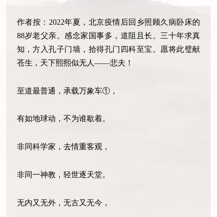
作者按：2022年夏，北京疫情后回乡照顾久病卧床的
88岁老父亲。感念家国事多，道阻且长。三十年求真
知，方入孔子门墙，拾得孔门四科至宝。愿将此璧献
苍生，天下熙熙似无人——悲夫！
至道最普通，承载万象车①，
有如地球动，不为谁歇着。
非同科学家，去情重客观，
非同一神教，轻世逐天堂。
无内又无外，无古又无今，