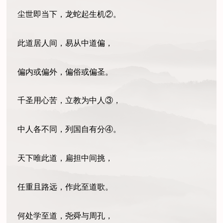
尘世即当下，龙蛇起生机②。
此道居人间，易从中道偏，
偏内或偏外，偏俗或偏圣。
千圣用心苦，立教为中人③，
中人各不同，列国自有分④。
天下唯此道，扁担中间挑，
任重且路远，作此至道歌。
何处学至道，尧舜与周孔，