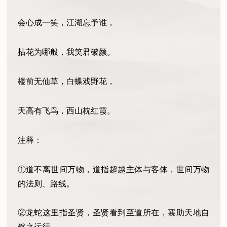
会心成一笑，江湖忘予谁，
拈花为哪般，我笑君破颜。
楼前无仙草，白蝶戏野花，
天高有飞鸟，西山枕红霞。
注释：
①道不离世间万物，道指超越主体与客体，世间万物
的法则、路线。
②龙蛇这里指圣贤，圣贤看到至道所在，襄助天地自
然之运行。