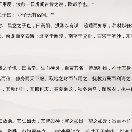
王用度，汝欲一日辨闻古昔之说，躁哉予也。”
子曰：‘小子无有宿问。’”
孙，昌意之子也，曰高阳。洪渊以有谋，疏通而知事；养材以任
祀。乘龙而至四海：北至于幽陵，南至于交趾，西济于流沙，东
极之子也，曰高辛。生而神灵，自言其名；博施利物，不于其身
惠而信，修身而天下服。取地之财而节用之，抚教万民而利诲之
嶷，其动也时，其服也衷。春夏乘龙，秋冬乘马，黼黻衣，执中
曰放勋。其仁如天，其智如神；就之如日，望之如云；富而不骄
舞，举舜、彭祖而任之，四时先民治之。流共工于幽州，以变