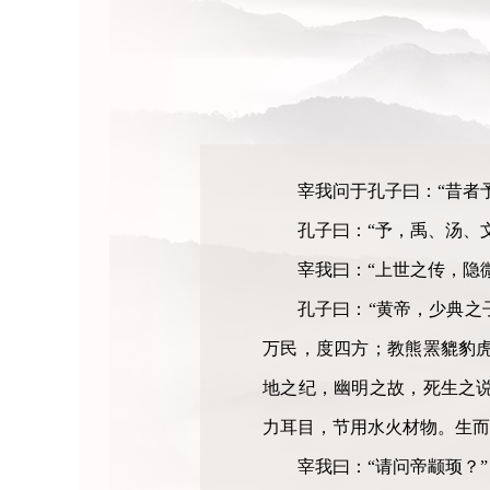
宰我问于孔子曰：“昔者
孔子曰：“予，禹、汤、
宰我曰：“上世之传，隐
孔子曰：“黄帝，少典之
万民，度四方；教熊罴貔豹
地之纪，幽明之故，死生之
力耳目，节用水火材物。生而
宰我曰：“请问帝颛顼？”