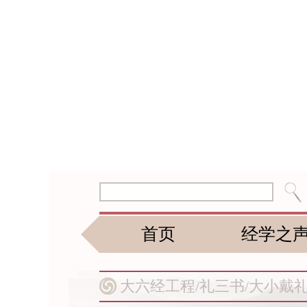
首页
经学之
大六经工程/
礼三书/
大小戴