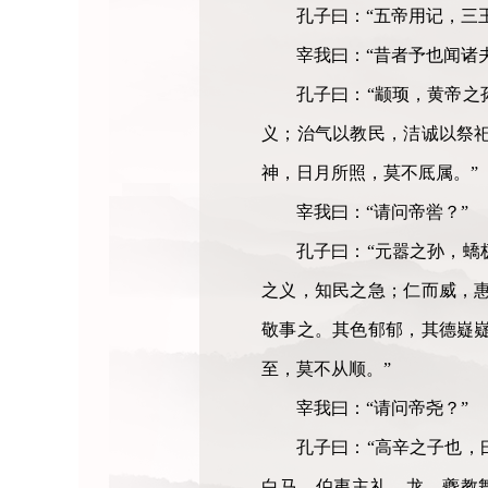
孔子曰：“五帝用记，三
宰我曰：“昔者予也闻诸夫
孔子曰：“颛顼，黄帝之
义；治气以教民，洁诚以祭
神，日月所照，莫不厎属。”
宰我曰：“请问帝喾？”
孔子曰：“元嚣之孙，蟜
之义，知民之急；仁而威，
敬事之。其色郁郁，其德嶷
至，莫不从顺。”
宰我曰：“请问帝尧？”
孔子曰：“高辛之子也，
白马。伯夷主礼，龙、夔教