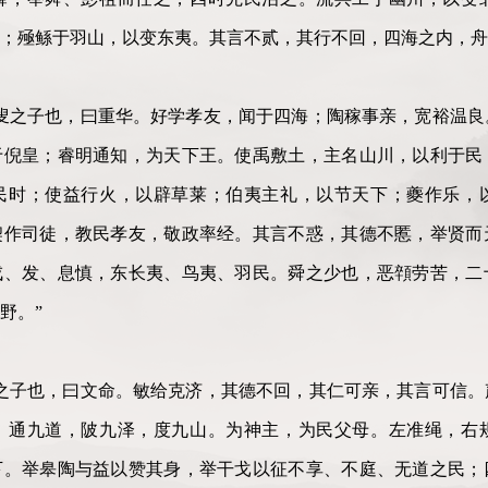
；殛鲧于羽山，以变东夷。其言不贰，其行不回，四海之内，舟
叟之子也，曰重华。好学孝友，闻于四海；陶稼事亲，宽裕温良
于倪皇；睿明通知，为天下王。使禹敷土，主名山川，以利于民
民时；使益行火，以辟草莱；伯夷主礼，以节天下；夔作乐，
契作司徒，教民孝友，敬政率经。其言不惑，其德不慝，举贤而
戎、发、息慎，东长夷、鸟夷、羽民。舜之少也，恶顇劳苦，二
野。”
之子也，曰文命。敏给克济，其德不回，其仁可亲，其言可信。
，通九道，陂九泽，度九山。为神主，为民父母。左准绳，右
下。举皋陶与益以赞其身，举干戈以征不享、不庭、无道之民；