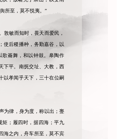
舆所至，莫不悦夷。”
。敦敏而知时，畏天而爱民，
；使后稷播种，务勤嘉谷，以
以歌籥舞，和以钟鼓。皋陶作
天下平。南抚交址、大教，西
十以孝闻乎天下，三十在位嗣
声为律，身为度，称以出；亹
规矩；履四时，据四海；平九
四海之内，舟车所至，莫不宾