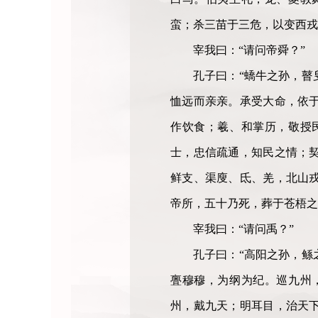
蛮；杀三苗于三危，以变西戎
宰我曰：“请问帝舜？”
孔子曰：“蟜牛之孙，瞽
恤远而亲亲。承受大命，依
作饮食；羲、和掌历，敬授
士，忠信疏通，知民之情；
鲜支、渠廋、氐、羌，北山
帝所，五十乃死，葬于苍梧之
宰我曰：“请问禹？”
孔子曰：“高阳之孙，鲧
亹穆穆，为纲为纪。巡九州
州，戴九天；明耳目，治天