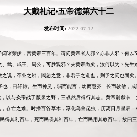
大戴礼记•五帝德第六十二
发布时间:
2022-07-12
予闻诸荣伊，言黄帝三百年。请问黄帝者人邪？亦非人邪？何以
文、武、成王、周公，可胜观邪？夫黄帝尚矣，汝何以为？先生难
微之说，卒业之辨，闇忽之意，非君子之道也，则予之问也固矣。
子也，曰轩辕。生而神灵，弱而能言，幼而慧齐，长而敦敏，成
虎，以与炎帝战于版泉之野，三战然后得行其志。黄帝黼黻衣，
说，存亡之难。时播百谷草木，淳化鸟兽昆虫，历离日月星辰；
民得其利百年，死而民畏其神百年，亡而民用其教百年，故曰三