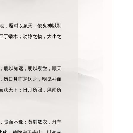
地，履时以象天，依鬼神以制
至于蟠木；动静之物，大小之
；聪以知远，明以察微；顺天
，历日月而迎送之，明鬼神而
而获天下；日月所照，风雨所
，贵而不豫；黄黼黻衣，丹车
北狄；放驩兜于崇山，以变南