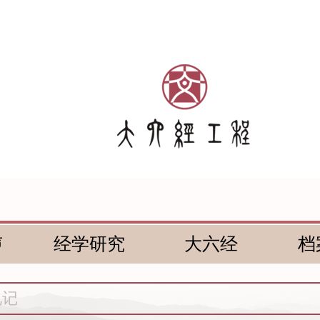
声
经学研究
大六经
档
礼记