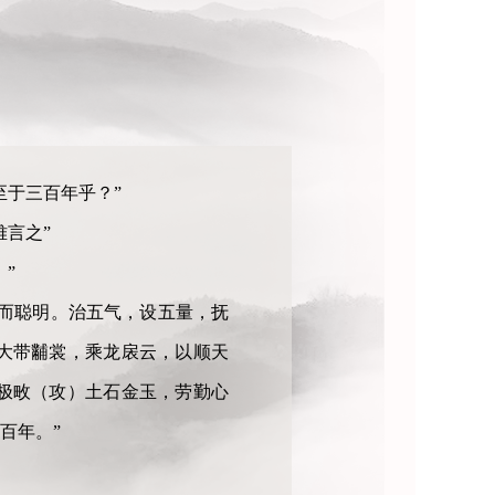
至于三百年乎？”
言之”
”
而聪明。治五气，设五量，抚
大带黼裳，乘龙扆云，以顺天
极畋（攻）土石金玉，劳勤心
百年。”