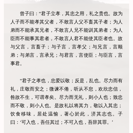
曾子曰：“君子立孝，其忠之用，礼之贵也。故为
人子而不能孝其父者，不敢言人父不畜其子者；为人
弟而不能承其兄者，不敢言人兄不能训其弟者；为人
臣而不能事其君者，不敢言人君不能使其臣者也。故
与父言，言畜子；与子言，言孝父；与兄言，言顺
弟；与弟言，言承兄；与君言，言使臣；与臣言，言
事君。
“君子之孝也，忠爱以敬；反是，乱也。尽力而有
礼，庄敬而安之；微谏不倦，听从不怠，欢欣忠信，
咎故不生，可谓孝矣。尽力而无礼，则小人也；致忠
而不敬，则小人也。是故礼以将其力，敬以入其忠；
饮食移味，居处温愉，著心於此，济其志也。子
曰：‘可入也，吾任其过；不可入也，吾辞其罪。’