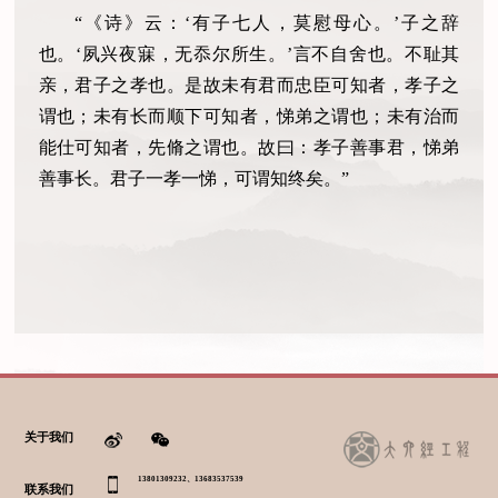
“《诗》云：‘有子七人，莫慰母心。’子之辞
也。‘夙兴夜寐，无忝尔所生。’言不自舍也。不耻其
亲，君子之孝也。是故未有君而忠臣可知者，孝子之
谓也；未有长而顺下可知者，悌弟之谓也；未有治而
能仕可知者，先脩之谓也。故曰：孝子善事君，悌弟
善事长。君子一孝一悌，可谓知终矣。”
关于我们
13801309232、13683537539
联系我们