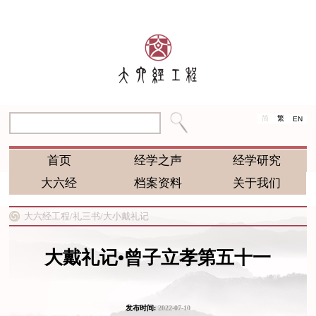
简
繁
EN
首页
经学之声
经学研究
大六经
档案资料
关于我们
大六经工程/
礼三书/
大小戴礼记
大戴礼记•曾子立孝第五十一
发布时间:
2022-07-10