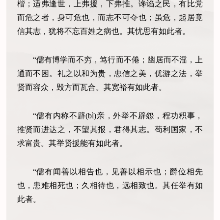
楷；适弗逢世，上弗援，下弗推。谗谄之民，有比党
而危之者，身可危也，而志不可夺也；虽危，起居竟
信其志，犹将不忘百姓之病也。其忧思有如此者。
“儒有博学而不穷，笃行而不倦；幽居而不淫，上
通而不困。礼之以和为贵，忠信之美，优游之法，举
贤而容众，毁方而瓦合。其宽裕有如此者。
“儒有内称不辟(bì)亲，外举不辟怨，程功积事，
推贤而进达之，不望其报，君得其志。苟利国家，不
求富贵。其举贤援能有如此者。
“儒有闻善以相告也，见善以相示也；爵位相先
也，患难相死也；久相待也，远相致也。其任举有如
此者。