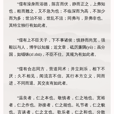
“儒有澡身而浴德，陈言而伏，静而正之，上弗知
也，粗而翘之，又不急为也；不临深而为高，不加少
而为多；世治不轻，世乱不沮；同弗与，异弗非也。
其特立独行有如此者。
“儒有上不臣天子，下不事诸侯；慎静而尚宽，强
毅以与人，博学以知服；近文章，砥厉廉隅(yú)；虽分
国，如锱铢(zī zhū)，不臣不仕。其规为有如此者。
“儒有合志同方，营道同术；并立则乐，相下不
厌；久不相见，闻流言不信。其行本方立义，同而
进，不同而退。其交友有如此者。
“温良者，仁之本也。敬慎者，仁之地也。宽裕
者，仁之作也。孙接者，仁之能也。礼节者，仁之貌
也。言谈者，仁之文也。歌乐者，仁之和也。分散