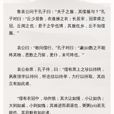
鲁哀公问于孔子曰：“夫子之服，其儒服与？”孔
子对曰：“丘少居鲁，衣逢掖之衣；长居宋，冠章甫之
冠。丘闻之也：君子之学也博，其服也乡，丘不知儒
服。”
哀公曰：“敢问儒行。”孔子对曰：“遽(jù)数之不能
终其物，悉数之乃留，更仆，未可终也。”
哀公命席，孔子侍，曰：“儒有席上之珍以待聘，
夙夜强学以待问，怀忠信以待举，力行以待取。其自
立有如此者。
“儒有衣冠中，动作慎；其大让如慢，小让如伪；
大则如威，小则如愧；其难进而易退也，粥粥(yù)若无
能也。其容貌有如此者。