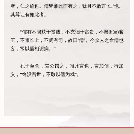
者，仁之施也。儒皆兼此而有之，犹且不敢言‘仁’也。
其尊让有如此者。
“儒有不陨获于贫贱，不充诎于富贵，不慁(hùn)君
王，不累长上，不闵有司，故曰‘儒’。今众人之命儒也
妄，常以儒相诟病。”
孔子至舍，哀公馆之，闻此言也，言加信，行加
义，“终没吾世，不敢以儒为戏”。