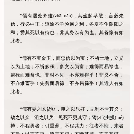
“儒有居处齐难(zhāi nǎn)，其坐起恭敬；言必先
信，行必中正；道涂不争险易之利，冬夏不争阴阳之
和；爱其死以有待也，养其身以有为也。其备豫有如
此者。
“儒有不宝金玉，而忠信以为宝；不祈土地，立义
以为土地；不祈多积，多文以为富；难得而易禄也，
易禄而难畜也。非时不见，不亦难得乎！非义不合，
不亦难畜乎！先劳而后禄，不亦易禄乎！其近人有如
此者。
“儒有委之以货财，淹之以乐好，见利不亏其义；
劫之以众，沮之以兵，见死不更其守；鸷(zhì)虫攫(jué)
搏，不程勇者；引重鼎，不程其力；往者不悔，来者