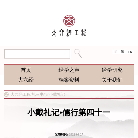
简
繁
EN
首页
经学之声
经学研究
大六经
档案资料
关于我们
大六经工程/
礼三书/
大小戴礼记
小戴礼记•儒行第四十一
发布时间:
2022-06-27