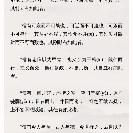
不豫；过言不再，流言不极；不断其威，不习其谋。
其特立有如此者。
“儒有可亲而不可劫也，可近而不可迫也，可杀而
不可辱也。其居处不淫，其饮食不溽(rù)，其过失可微
辨而不可面数也。其刚毅有如此者。
“儒有忠信以为甲胄，礼义以为干橹(lǔ)；戴仁而
行，抱义而处；虽有暴政，不更其所。其自立有如此
者。
“儒有一亩之宫，环堵之室；筚门圭窬(yú)，蓬户
瓮牖(yǒu)；易衣而出，并日而食；上答之不敢以疑，
上不答不敢以谄。其仕有如此者。
“儒有今人与居，古人与稽；今世行之，后世以为