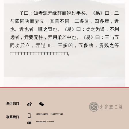
子曰：知者观亓缘辞而说过半矣。《易》曰：二
与四同功而异立，其善不同，二多誉，四多瞿，近
也。近也者，嗛之胃也。《易》曰：柔之为道，不利
远者，亓要无咎，亓用柔若中也。《易》曰：三与五
同功异立，亓过□□，三多凶，五多功，贵贱之等
□□□□□□□□□□□□□□□□□□□□。
关于我们
13801309232、13683537539
联系我们
alexzhaid@163.com