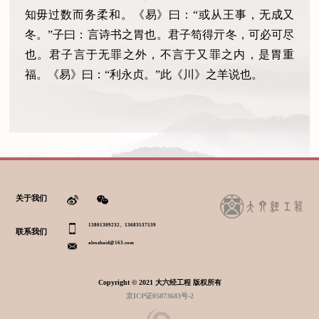
知毋过数而务柔和。《易》曰：“或从王事，无成又
冬。”子曰：言诗书之胃也。君子笱得亓冬，可必可尽
也。君子言于无罪之外，不言于又罪之内，是胃重
福。《易》曰：“利永贞。”此《川》之羊说也。
关于我们
13801309232、13683537539
联系我们
alexzhaid@163.com
Copyright © 2021 大六经工程 版权所有
京ICP证05073683号-2