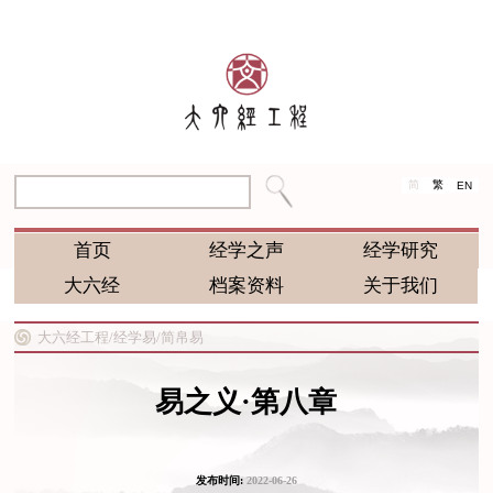
简
繁
EN
首页
经学之声
经学研究
大六经
档案资料
关于我们
大六经工程/
经学易/
简帛易
易之义·第八章
发布时间:
2022-06-26