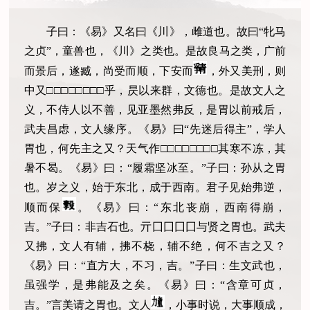
子曰：《易》又名曰《川》，雌道也。故曰“牝马
之贞”，童兽也，《川》之类也。是故良马之类，广前
而景后，遂臧，尚受而顺，下安而
，外又美刑，则
中又□□□□□□□□乎，昃以来群，文德也。是故文人之
义，不侍人以不善，见亚墨然弗反，是胃以前戒后，
武夫昌虑，文人缘序。《易》曰“先迷后得主”，学人
胃也，何先主之又？天气作□□□□□□□□其寒不冻，其
暑不曷。《易》曰：“履霜坚冰至。”子曰：孙从之胃
也。岁之义，始于东北，成于西南。君子见始弗逆，
顺而保
。《易》曰：“东北丧崩，西南得崩，
吉。”子曰：非吉石也。亓囗囗囗囗与贤之胃也。武夫
又拂，文人有辅，拂不桡，辅不绝，何不吉之又？
《易》曰：“直方大，不习，吉。”子曰：生文武也，
虽强学，是弗能及之矣。《易》曰：“含章可贞，
吉。”言美请之胃也。文人
，小事时说，大事顺成，