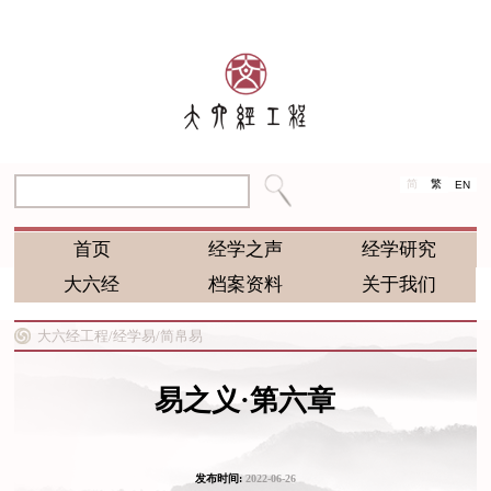
简
繁
EN
首页
经学之声
经学研究
大六经
档案资料
关于我们
大六经工程/
经学易/
简帛易
易之义·第六章
发布时间:
2022-06-26