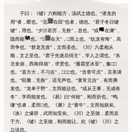
子曰：《键》六刚能方，汤武之德也。“潜龙勿
用”者，匿也。“见
在田”也者，德也。“君子冬日键
键”，用也。“夕沂若厉，无咎”，息也。“或
在渊”，
隐而能
也。“𫅪
在天”，□而上也。“炕龙有悔”，高
而争也。“群龙无首”，文而圣也。《川》六柔相从
顺，文之至也。“君子先迷后得主”，学人之谓也。“东
北丧崩，西南得崩”，求贤也。“履霜坚冰至”，豫□□
也。“直方大，不习吉”，□□□也。“含章可贞”，言美请
也。“聒囊，无咎”，语无声也。“黄常元吉”，有而弗
发也。“龙单于野”，文而能达也。“或从王事，无成有
冬”，学而能发也。《易》曰“何校”，刚而折也。“鸣
嗛”也者，柔而□也。《遯》之“黄牛”，文而知朕矣。
《涣》之缘辞，武而知安矣。《川》之至德，柔而反
于方。《键》之至德，刚而能让。此《键》《川》之
厽说也。