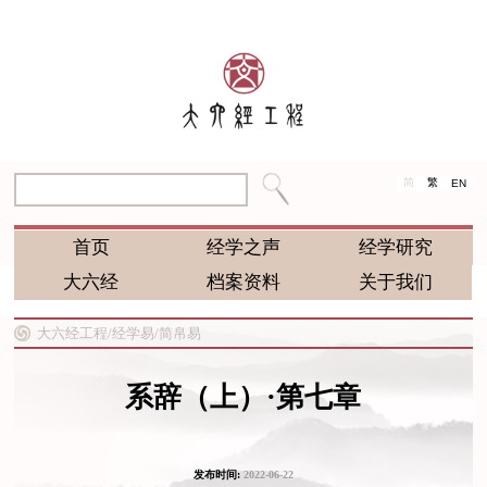
简
繁
EN
首页
经学之声
经学研究
大六经
档案资料
关于我们
大六经工程/
经学易/
简帛易
系辞（上）·第七章
发布时间:
2022-06-22