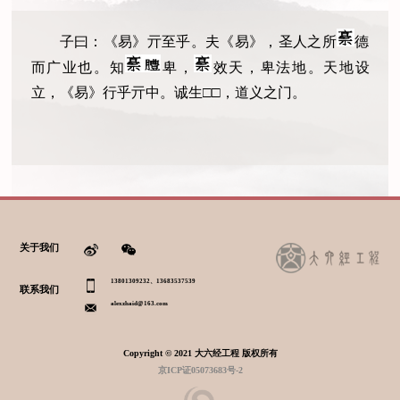
子曰：《易》亓至乎。夫《易》，圣人之所
德
而广业也。知
卑，
效天，卑法地。天地设
立，《易》行乎亓中。诚生
□
□
，道义之门。
关于我们
13801309232、13683537539
联系我们
alexzhaid@163.com
Copyright © 2021 大六经工程 版权所有
京ICP证05073683号-2