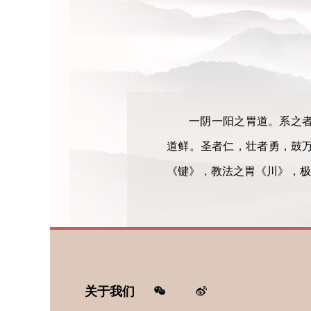
一阴一阳之胃道。系之
道鲜。圣者仁，壮者勇，鼓
《键》，教法之胃《川》，极
关于我们