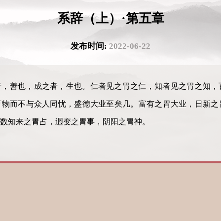
系辞（上）·第五章
发布时间:
2022-06-22
者，善也，成之者，生也。仁者见之胃之仁，知者见之胃之知，
万物而不与众人同忧，盛德大业至矣几。富有之胃大业，日新之
数知来之胃占，迵变之胃事，阴阳之胃神。