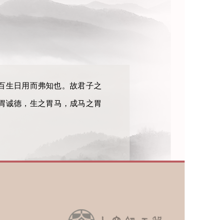
百生日用而弗知也。故君子之
胃诚德，生之胃马，成马之胃