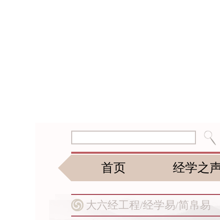
首页
经学之
大六经工程/
经学易/
简帛易