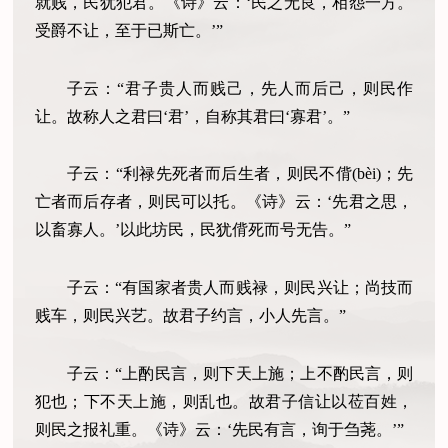
就贱，民犹犯君。《诗》云：‘民之无良，相怨一方。
受爵不让，至于已斯亡。’”
子云：“君子贵人而贱己，先人而后己，则民作
让。故称人之君曰‘君’，自称其君曰‘寡君’。”
子云：“利禄先死者而后生者，则民不偝(bèi)；先
亡者而后存者，则民可以托。《诗》云：‘先君之思，
以畜寡人。’以此坊民，民犹偝死而号无告。”
子云：“有国家者贵人而贱禄，则民兴让；尚技而
贱车，则民兴艺。故君子约言，小人先言。”
子云：“上酌民言，则下天上施；上不酌民言，则
犯也；下不天上施，则乱也。故君子信让以莅百姓，
则民之报礼重。《诗》云：‘先民有言，询于刍荛。’”