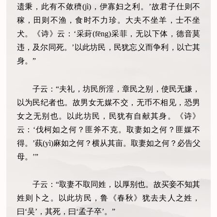
遗秉，此有不敛穧(jì)，伊寡妇之利。’故君子仕则不
稼，田则不渔，食时不力珍。大夫不坐羊，士不坐
犬。《诗》云：‘采葑(fēng)采菲，无以下体，德音莫
违，及尔同死。’以此坊民，民犹忘义而争利，以亡其
身。”
子云：“夫礼，坊民所淫，章民之别，使民无嫌，
以为民纪者也。故男女无媒不交，无币不相见，恐男
女之无别也。以此坊民，民犹有自献其身。《诗》
云：‘伐柯如之何？匪斧不克。取妻如之何？匪媒不
得。’蓺(yì)麻如之何？横从其亩。取妻如之何？必告父
母。’”
子云：“取妻不取同姓，以厚别也。故买妾不知其
姓则卜之。以此坊民，鲁《春秋》犹去夫人之姓，
曰‘吴’，其死，曰‘孟子卒’。”