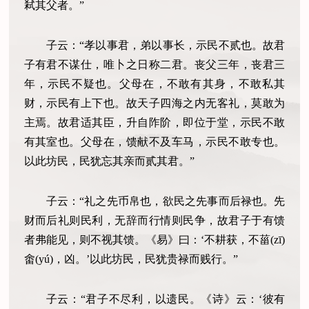
弒其父者。”
子云：“孝以事君，弟以事长，示民不贰也。故君
子有君不谋仕，唯卜之日称二君。丧父三年，丧君三
年，示民不疑也。父母在，不敢有其身，不敢私其
财，示民有上下也。故天子四海之内无客礼，莫敢为
主焉。故君适其臣，升自阼阶，即位于堂，示民不敢
有其室也。父母在，馈献不及车马，示民不敢专也。
以此坊民，民犹忘其亲而贰其君。”
子云：“礼之先币帛也，欲民之先事而后禄也。先
财而后礼则民利，无辞而行情则民争，故君子于有馈
者弗能见，则不视其馈。《易》曰：‘不耕获，不菑(zī)
畬(yú)，凶。’以此坊民，民犹贵禄而贱行。”
子云：“君子不尽利，以遗民。《诗》云：‘彼有