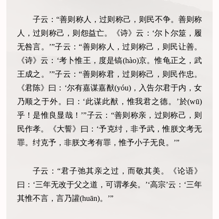
子云：“善则称人，过则称己，则民不争。善则称
人，过则称己，则怨益亡。《诗》云：‘尔卜尔筮，履
无咎言。’”子云：“善则称人，过则称己，则民让善。
《诗》云：‘考卜惟王，度是镐(hào)京。惟龟正之，武
王成之。’”子云：“善则称君，过则称己，则民作忠。
《君陈》曰：‘尔有嘉谋嘉猷(yóu)，入告尔君于内，女
乃顺之于外。曰：‘此谋此猷，惟我君之德。’於(wū)
乎！是惟良显哉！’”子云：“善则称亲，过则称己，则
民作孝。《大誓》曰：‘予克纣，非予武，惟朕文考无
罪。纣克予，非朕文考有罪，惟予小子无良。’”
子云：“君子弛其亲之过，而敬其美。《论语》
曰：‘三年无改于父之道，可谓孝矣。’‘高宗’云：‘三年
其惟不言，言乃讙(huān)。’”