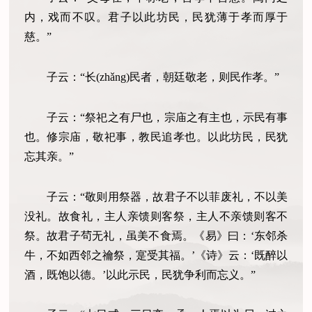
内，戏而不叹。君子以此坊民，民犹薄于孝而厚于
慈。”
子云：“长(zhǎng)民者，朝廷敬老，则民作孝。”
子云：“祭祀之有尸也，宗庙之有主也，示民有事
也。修宗庙，敬祀事，教民追孝也。以此坊民，民犹
忘其亲。”
子云：“敬则用祭器，故君子不以菲废礼，不以美
没礼。故食礼，主人亲馈则客祭，主人不亲馈则客不
祭。故君子茍无礼，虽美不食焉。《易》曰：‘东邻杀
牛，不如西邻之禴祭，寔受其福。’《诗》云：‘既醉以
酒，既饱以德。’以此示民，民犹争利而忘义。”