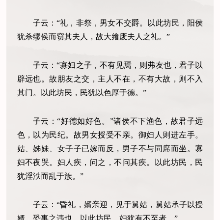
子云：“礼，非祭，男女不交爵。以此坊民，阳侯
犹杀缪侯而窃其夫人，故大飨废夫人之礼。”
子云：“寡妇之子，不有见焉，则弗友也，君子以
辟远也。故朋友之交，主人不在，不有大故，则不入
其门。以此坊民，民犹以色厚于德。”
子云：“好德如好色。”诸侯不下渔色，故君子远
色，以为民纪。故男女授受不亲。御妇人则进左手。
姑、姊妹、女子子已嫁而反，男子不与同席而坐。寡
妇不夜哭。妇人疾，问之，不问其疾。以此坊民，民
犹淫泆而乱于族。”
子云：“昏礼，婿亲迎，见于舅姑，舅姑承子以授
婿，恐事之违也。以此坊民，妇犹有不至者。”