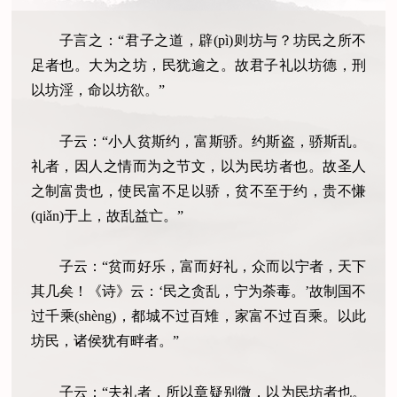
子言之：“君子之道，辟(pì)则坊与？坊民之所不
足者也。大为之坊，民犹逾之。故君子礼以坊德，刑
以坊淫，命以坊欲。”
子云：“小人贫斯约，富斯骄。约斯盗，骄斯乱。
礼者，因人之情而为之节文，以为民坊者也。故圣人
之制富贵也，使民富不足以骄，贫不至于约，贵不慊
(qiǎn)于上，故乱益亡。”
子云：“贫而好乐，富而好礼，众而以宁者，天下
其几矣！《诗》云：‘民之贪乱，宁为荼毒。’故制国不
过千乘(shèng)，都城不过百雉，家富不过百乘。以此
坊民，诸侯犹有畔者。”
子云：“夫礼者，所以章疑别微，以为民坊者也。