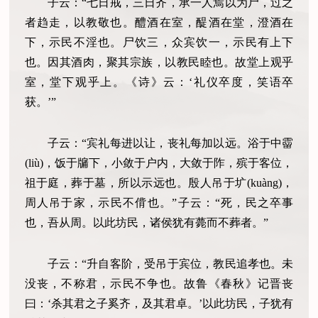
子云：“七日戒，三日齐，承一人焉以为尸，过之
者趋走，以教敬也。醴酒在室，醍酒在堂，澄酒在
下，示民不淫也。尸饮三，众宾饮一，示民有上下
也。因其酒肉，聚其宗族，以教民睦也。故堂上观乎
室，堂下观乎上。《诗》云：‘礼仪卒度，笑语卒
获。’”
子云：“宾礼每进以让，丧礼每加以远。浴于中霤
(liù)，饭于牖下，小敛于户内，大敛于阼，殡于客位，
祖于庭，葬于墓，所以示远也。殷人吊于圹(kuàng)，
周人吊于家，示民不偝也。”子云：“死，民之卒事
也，吾从周。以此坊民，诸侯犹有薨而不葬者。”
子云：“升自客阶，受吊于宾位，教民追孝也。未
没丧，不称君，示民不争也。故鲁《春秋》记晋丧
曰：‘杀其君之子奚齐，及其君卓。’以此坊民，子犹有