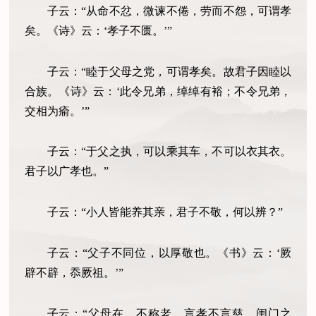
子云：“从命不忿，微谏不倦，劳而不怨，可谓孝
矣。《诗》云：‘孝子不匮。’”
子云：“睦于父母之党，可谓孝矣。故君子因睦以
合族。《诗》云：‘此令兄弟，绰绰有裕；不令兄弟，
交相为瘉。’”
子云：“于父之执，可以乘其车，不可以衣其衣。
君子以广孝也。”
子云：“小人皆能养其亲，君子不敬，何以辨？”
子云：“父子不同位，以厚敬也。《书》云：‘厥
辟不辟，忝厥祖。’”
子云：“父母在，不称老，言孝不言慈。闺门之