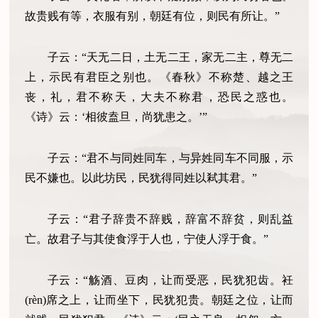
故贵贱有等，衣服有别，朝廷有位，则民有所让。”
子云：“天无二日，土无二王，家无二主，尊无二
上，示民有君臣之别也。《春秋》不称楚、越之王
丧，礼，君不称天，大夫不称君，恐民之惑也。
《诗》云：‘相彼盍旦，尚犹患之。’”
子云：“君不与同姓同车，与异姓同车不同服，示
民不嫌也。以此坊民，民犹得同姓以弒其君。”
子云：“君子辞贵不辞贱，辞富不辞贫，则乱益
亡。故君子与其使食浮于人也，宁使人浮于食。”
子云：“觞酒、豆肉，让而受恶，民犹犯齿。衽
(rèn)席之上，让而坐下，民犹犯贵。朝廷之位，让而