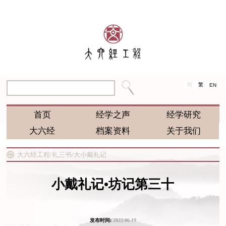
简
繁
EN
首页
经学之声
经学研究
大六经
档案资料
关于我们
大六经工程/
礼三书/
大小戴礼记
小戴礼记•坊记第三十
发布时间:
2022-06-19