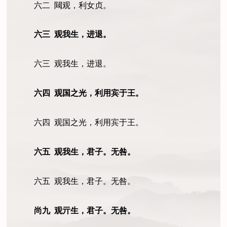
六二 闚观，利女贞。
六三 观我生，进退。
六三 观我生，进退。
六四 观国之光，利用宾于王。
六四 观国之光，利用宾于王。
六五 观我生，君子。无咎。
六五 观我生，君子。无咎。
尚九 观亓生，君子。无咎。