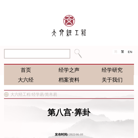
简
繁
EN
首页
经学之声
经学研究
大六经
档案资料
关于我们
大六经工程/
经学易/
简帛易
第八宫·筭卦
发布时间:
2022-06-08