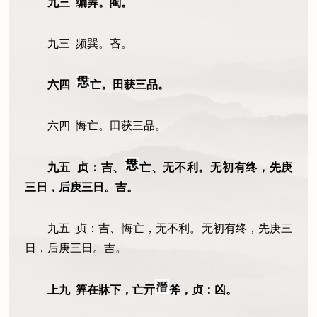
九三 编筭。閵。
九三 频巽。吝。
六四
亡。田获三品。
六四 悔亡。田获三品。
九五 贞：吉、
亡、无不利。无初有终，先庚
三日，后庚三日。吉。
九五 贞：吉、悔亡，无不利。无初有终，先庚三
日，后庚三日。吉。
上九 筭在牀下，亡亓
斧，贞：凶。