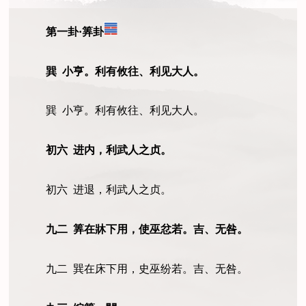
第一卦·筭卦
巽 小亨。利有攸往、利见大人。
巽 小亨。利有攸往、利见大人。
初六 进内，利武人之贞。
初六 进退，利武人之贞。
九二 筭在牀下用，使巫忿若。吉、无咎。
九二 巽在床下用，史巫纷若。吉、无咎。