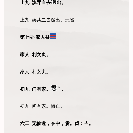
上九 涣亓血去
出。
上九 涣其血去逖出。无咎。
第七卦·家人卦
家人 利女贞。
家人 利女贞。
初九 门有家。
亡。
初九 闲有家。悔亡。
六二 无攸遂，在中，贵。贞：吉。