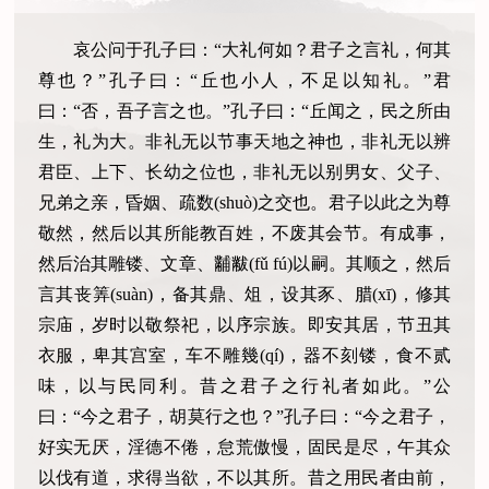
哀公问于孔子曰：“大礼何如？君子之言礼，何其
尊也？”孔子曰：“丘也小人，不足以知礼。”君
曰：“否，吾子言之也。”孔子曰：“丘闻之，民之所由
生，礼为大。非礼无以节事天地之神也，非礼无以辨
君臣、上下、长幼之位也，非礼无以别男女、父子、
兄弟之亲，昏姻、疏数(shuò)之交也。君子以此之为尊
敬然，然后以其所能教百姓，不废其会节。有成事，
然后治其雕镂、文章、黼黻(fǔ fú)以嗣。其顺之，然后
言其丧筭(suàn)，备其鼎、俎，设其豕、腊(xī)，修其
宗庙，岁时以敬祭祀，以序宗族。即安其居，节丑其
衣服，卑其宫室，车不雕幾(qí)，器不刻镂，食不贰
味，以与民同利。昔之君子之行礼者如此。”公
曰：“今之君子，胡莫行之也？”孔子曰：“今之君子，
好实无厌，淫德不倦，怠荒傲慢，固民是尽，午其众
以伐有道，求得当欲，不以其所。昔之用民者由前，