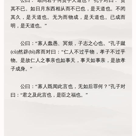
公曰：“敢问君子何贵乎天道也？”孔子对曰：“贵
其不已。如日月东西相从而不已也，是天道也。不闭
其久，是天道也。无为而物成，是天道也。已成而
明，是天道也。”
公曰：“寡人蠢愚、冥烦，子志之心也。”孔子蹴
(cù)然辟(bì)席而对曰：“仁人不过乎物，孝子不过乎
物。是故仁人之事亲也如事天，事天如事亲，是故孝
子成身。”
公曰：“寡人既闻此言也，无如后罪何？”孔子对
曰：“君之及此言也，是臣之福也。”