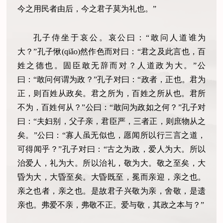
今之用民者由后，今之君子莫为礼也。”
孔子侍坐于哀公。哀公曰：“敢问人道谁为
大？”孔子愀(qiǎo)然作色而对曰：“君之及此言也，百
姓之德也。固臣敢无辞而对？人道政为大。”公
曰：“敢问何谓为政？”孔子对曰：“政者，正也。君为
正，则百姓从政矣。君之所为，百姓之所从也。君所
不为，百姓何从？”公曰：“敢问为政如之何？”孔子对
曰：“夫妇别，父子亲，君臣严，三者正，则庶物从之
矣。”公曰：“寡人虽无似也，愿闻所以行三言之道，
可得闻乎？”孔子对曰：“古之为政，爱人为大。所以
治爱人，礼为大。所以治礼，敬为大。敬之至矣，大
昏为大，大昏至矣。大昏既至，冕而亲迎，亲之也。
亲之也者，亲之也。是故君子兴敬为亲，舍敬，是遗
亲也。弗爱不亲，弗敬不正。爱与敬，其政之本与？”