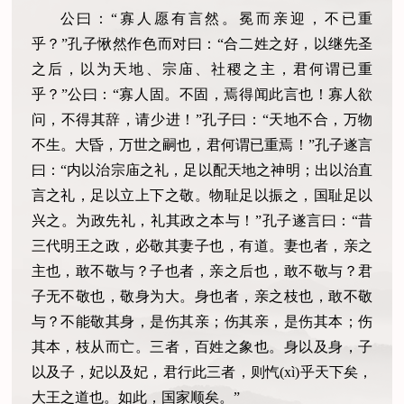
公曰：“寡人愿有言然。冕而亲迎，不已重
乎？”孔子愀然作色而对曰：“合二姓之好，以继先圣
之后，以为天地、宗庙、社稷之主，君何谓已重
乎？”公曰：“寡人固。不固，焉得闻此言也！寡人欲
问，不得其辞，请少进！”孔子曰：“天地不合，万物
不生。大昏，万世之嗣也，君何谓已重焉！”孔子遂言
曰：“内以治宗庙之礼，足以配天地之神明；出以治直
言之礼，足以立上下之敬。物耻足以振之，国耻足以
兴之。为政先礼，礼其政之本与！”孔子遂言曰：“昔
三代明王之政，必敬其妻子也，有道。妻也者，亲之
主也，敢不敬与？子也者，亲之后也，敢不敬与？君
子无不敬也，敬身为大。身也者，亲之枝也，敢不敬
与？不能敬其身，是伤其亲；伤其亲，是伤其本；伤
其本，枝从而亡。三者，百姓之象也。身以及身，子
以及子，妃以及妃，君行此三者，则忾(xì)乎天下矣，
大王之道也。如此，国家顺矣。”