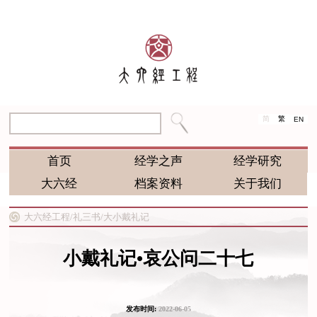
简
繁
EN
首页
经学之声
经学研究
大六经
档案资料
关于我们
大六经工程/
礼三书/
大小戴礼记
小戴礼记•哀公问二十七
发布时间:
2022-06-05