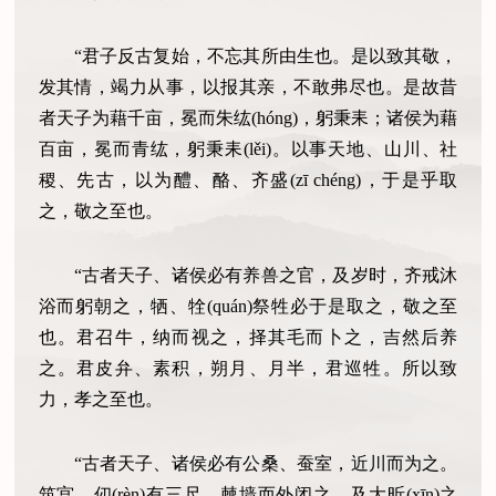
“君子反古复始，不忘其所由生也。是以致其敬，
发其情，竭力从事，以报其亲，不敢弗尽也。是故昔
者天子为藉千亩，冕而朱纮(hóng)，躬秉耒；诸侯为藉
百亩，冕而青纮，躬秉耒(lěi)。以事天地、山川、社
稷、先古，以为醴、酪、齐盛(zī chéng)，于是乎取
之，敬之至也。
“古者天子、诸侯必有养兽之官，及岁时，齐戒沐
浴而躬朝之，牺、牷(quán)祭牲必于是取之，敬之至
也。君召牛，纳而视之，择其毛而卜之，吉然后养
之。君皮弁、素积，朔月、月半，君巡牲。所以致
力，孝之至也。
“古者天子、诸侯必有公桑、蚕室，近川而为之。
筑宫，仞(rèn)有三尺，棘墙而外闭之。及大昕(xīn)之