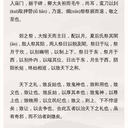
入庙门，丽于碑，卿大夫袒而毛牛，尚耳，鸾刀以刲
(kuī)取膟膋(lǜ liáo)，乃退。爓(xún)祭祭腥而退，敬之
至也。
郊之祭，大报天而主日，配以月。夏后氏祭其闇
(àn)，殷人祭其阳，周人祭日以朝及闇。祭日于坛，祭
月于坎，以别幽明，以制上下。祭日于东，祭月于
西，以别外内，以端其位。日出于东，月生于西。阴
阳长短，终始相巡，以致天下之和。
天下之礼，致反始也，致鬼神也，致和用也，致
义也，致让也。致反始，以厚其本也；致鬼神，以尊
上也；致物用，以立民纪也；致义，则上、下不悖逆
矣；致让，以去争也。合此五者以治天下之礼也，虽
有奇邪，而不治者则微矣。