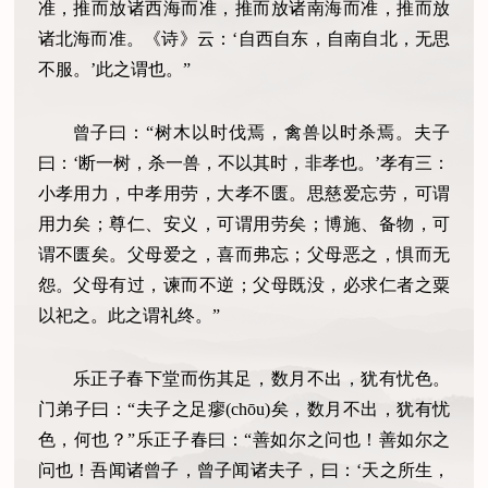
准，推而放诸西海而准，推而放诸南海而准，推而放
诸北海而准。《诗》云：‘自西自东，自南自北，无思
不服。’此之谓也。”
曾子曰：“树木以时伐焉，禽兽以时杀焉。夫子
曰：‘断一树，杀一兽，不以其时，非孝也。’孝有三：
小孝用力，中孝用劳，大孝不匮。思慈爱忘劳，可谓
用力矣；尊仁、安义，可谓用劳矣；博施、备物，可
谓不匮矣。父母爱之，喜而弗忘；父母恶之，惧而无
怨。父母有过，谏而不逆；父母既没，必求仁者之粟
以祀之。此之谓礼终。”
乐正子春下堂而伤其足，数月不出，犹有忧色。
门弟子曰：“夫子之足瘳(chōu)矣，数月不出，犹有忧
色，何也？”乐正子春曰：“善如尔之问也！善如尔之
问也！吾闻诸曾子，曾子闻诸夫子，曰：‘天之所生，