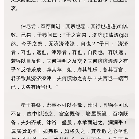
哀。
仲尼尝，奉荐而进，其亲也悫，其行也趋趋(cù)以
数。已祭，子赣问曰：“子之言祭，济济(jǐ)漆漆(qiè)
然。今子之祭，无济济漆漆，何也？”子曰：“济济
者，容也，远也。漆漆者，容也，自反也。容以远，
若容以自反也，夫何神明之及交？夫何济济漆漆之有
乎？反馈乐成，荐其荐、俎，序其礼乐，备其百官，
君子致其济济漆漆，夫何慌惚之有乎？夫言岂一端而
已，夫各有所当也。”
孝子将祭，虑事不可以不豫，比时，具物不可以
不备，虚中以治之。宫室既修，墙屋既设，百物既
备，夫妇齐戒、沐浴、盛服，奉承而进之。洞洞乎！
属属(zhǔ)乎！如弗胜，如将失之，其孝敬之心至也