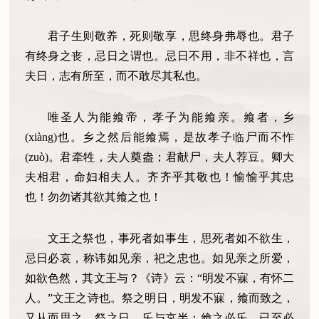
君子生则敬养，死则敬享，思终身弗辱也。君子
有终身之丧，忌日之谓也。忌日不用，非不祥也，言
夫日，志有所至，而不敢尽其私也。
唯圣人为能飨帝，孝子为能飨亲。飨者，乡
(xiàng)也。乡之然后能飨焉，是故孝子临尸而不怍
(zuò)。君牵牲，夫人奠盎；君献尸，夫人荐豆。卿大
夫相君，命妇相夫人。齐齐乎其敬也！愉愉乎其忠
也！勿勿诸其欲其飨之也！
文王之祭也，事死者如事生，思死者如不欲生，
忌日必哀，称讳如见亲，祀之忠也。如见亲之所爱，
如欲色然，其文王与？《诗》云：“明发不寐，有怀二
人。”文王之诗也。祭之明日，明发不寐，飨而致之，
又从而思之。祭之日，乐与哀半：飨之必乐，已至必