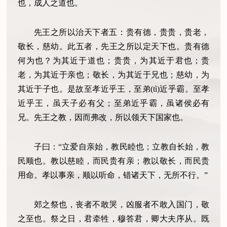
也，成人之道也。
先王之所以治天下者五：贵有德，贵贵，贵老，
敬长，慈幼。此五者，先王之所以定天下也。贵有德
何为也？为其近于道也；贵贵，为其近于君也；贵
老，为其近于亲也；敬长，为其近于兄也；慈幼，为
其近于子也。是故至孝近乎王，至弟(tì)近乎霸。至孝
近乎王，虽天子必有父；至弟近乎霸，虽诸侯必有
兄。先王之教，因而弗改，所以领天下国家也。
子曰：“立爱自亲始，教民睦也；立教自长始，教
民顺也。教以慈睦，而民贵有亲；教以敬长，而民贵
用命。孝以事亲，顺以听命，错诸天下，无所不行。”
郊之祭也，丧者不敢哭，凶服者不敢入国门，敬
之至也。祭之日，君牵牲，穆答君，卿大夫序从。既