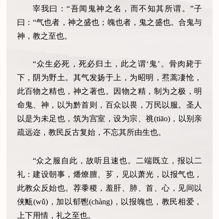
宰我曰：“吾闻鬼神之名，而不知其所谓。”子
曰：“气也者，神之盛也；魄也者，鬼之盛也。合鬼与
神，教之至也。
“众生必死，死必归土，此之谓‘鬼’。骨肉毙于
下，阴为野土。其气发扬于上，为昭明，焄蒿凄怆，
此百物之精也，神之著也。因物之精，制为之极，明
命鬼、神，以为黔首则，百众以畏，万民以服。圣人
以是为未足也，筑为宫室，设为宗、祧(tiāo)，以别亲
疏远迩，教民反古复始，不忘其所由生也。
“众之服自此，故听且速也。二端既立，报以二
礼：建设朝事，燔燎膻、芗，见以萧光，以报气也，
此教众反始也。荐黍稷，羞肝、肺、首、心，见间以
侠甒(wǔ)，加以郁鬯(chàng)，以报魄也，教民相爱，
上下用情，礼之至也。