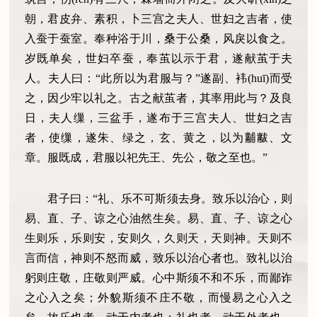
朝，君皮弁、素积，卜三宫之夫人、世妇之吉者，使
入蚕于蚕室。奉种浴于川，桑于公桑，风戾以食之。
岁既单矣，世妇卒蚕，奉茧以示于君，遂献茧于夫
人。夫人曰：“此所以为君服与？”遂副、袆(huī)而受
之，因少牢以礼之。古之献茧者，其率用此与？及良
日，夫人缫，三盆手，遂布于三宫夫人、世妇之吉
者，使缫，遂朱、绿之，玄、黄之，以为黼黻、文
章。服既成，君服以祀先王、先公，敬之至也。”
君子曰：“礼、乐不可斯须去身。致乐以治心，则
易、直、子、谅之心油然生矣。易、直、子、谅之心
生则乐，乐则安，安则久，久则天，天则神。天则不
言而信，神则不怒而威，致乐以治心者也。致礼以治
躬则庄敬，庄敬则严威。心中斯须不和不乐，而鄙诈
之心入之矣；外貌斯须不庄不敬，而慢易之心入之