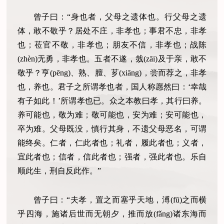
曾子曰：“身也者，父母之遗体也。行父母之遗
体，敢不敬乎？居处不庄，非孝也；事君不忠，非孝
也；莅官不敬，非孝也；朋友不信，非孝也；战陈
(zhèn)无勇，非孝也。五者不遂，烖(zāi)及于亲，敢不
敬乎？亨(pēng)、熟、膻、芗(xiāng)，尝而荐之，非孝
也，养也。君子之所谓孝也者，国人称愿然曰：‘幸哉
有子如此！’所谓孝也已。众之本教曰孝，其行曰养。
养可能也，敬为难；敬可能也，安为难；安可能也，
卒为难。父母既没，慎行其身，不遗父母恶名，可谓
能终矣。仁者，仁此者也；礼者，履此者也；义者，
宜此者也；信者，信此者也；强者，强此者也。乐自
顺此生，刑自反此作。”
曾子曰：“夫孝，置之而塞乎天地，溥(fū)之而横
乎四海，施诸后世而无朝夕，推而放(fǎng)诸东海而