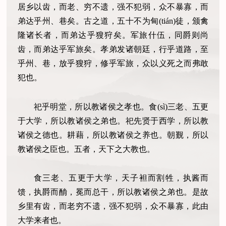
居乡以齿，而老、穷不遗，强不犯弱，众不暴寡，而
弟达乎州、巷矣。古之道，五十不为甸(tián)徒，颁禽
隆诸长者，而弟达乎獀狩矣。军旅什伍，同爵则尚
齿，而弟达乎军旅矣。孝弟发诸朝廷，行乎道路，至
乎州、巷，放乎獀狩，修乎军旅，众以义死之而弗敢
犯也。
祀乎明堂，所以教诸侯之孝也。食(sì)三老、五更
于大学，所以教诸侯之弟也。祀先贤于西学，所以教
诸侯之德也。耕藉，所以教诸侯之养也。朝觐，所以
教诸侯之臣也。五者，天下之大教也。
食三老、五更于大学，天子袒而割牲，执酱而
馈，执爵而酳，冕而总干，所以教诸侯之弟也。是故
乡里有齿，而老穷不遗，强不犯弱，众不暴寡，此由
大学来者也。