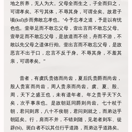
地之所养，无人为大。父母全而生之，子全而归之，
可谓孝矣。不亏其体，不辱其身，可谓全矣。故君子
顷(kuǐ)步而弗敢忘孝也。’今予忘孝之道，予是以有忧
色也。壹举足而不敢忘父母，壹出言而不敢忘父母。
壹举足而不敢忘父母，是故道而不径，舟而不游，不
敢以先父母之遗体行殆。壹出言而不敢忘父母，是故
恶言不出于口，忿言不反于身。不辱其身，不羞其
亲，可谓孝矣。”
昔者，有虞氏贵德而尚齿，夏后氏贵爵而尚齿，
殷人贵富而尚齿，周人贵亲而尚齿。虞、夏、殷、
周，天下之盛王也，未有遗年者。年之贵乎天下久
矣，次乎事亲也。是故朝廷同爵则尚齿。七十杖于
朝，君问则席，八十不俟朝，君问则就之，而弟达乎
朝廷矣。行，肩而不并，不错则随，见老者则车、徒
辟(bì)。斑白者不以其任行乎道路，而弟达乎道路矣。