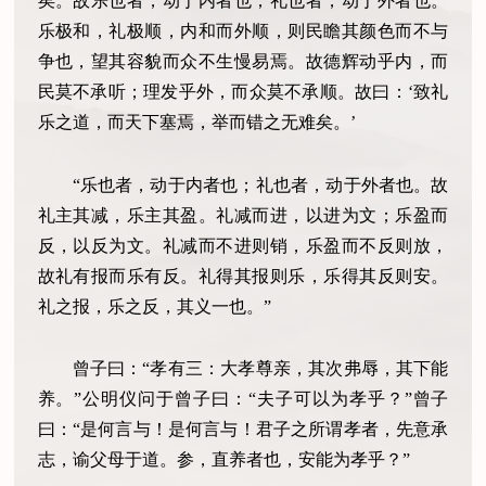
矣。故乐也者，动于内者也；礼也者，动于外者也。
乐极和，礼极顺，内和而外顺，则民瞻其颜色而不与
争也，望其容貌而众不生慢易焉。故德辉动乎内，而
民莫不承听；理发乎外，而众莫不承顺。故曰：‘致礼
乐之道，而天下塞焉，举而错之无难矣。’
“乐也者，动于内者也；礼也者，动于外者也。故
礼主其减，乐主其盈。礼减而进，以进为文；乐盈而
反，以反为文。礼减而不进则销，乐盈而不反则放，
故礼有报而乐有反。礼得其报则乐，乐得其反则安。
礼之报，乐之反，其义一也。”
曾子曰：“孝有三：大孝尊亲，其次弗辱，其下能
养。”公明仪问于曾子曰：“夫子可以为孝乎？”曾子
曰：“是何言与！是何言与！君子之所谓孝者，先意承
志，谕父母于道。参，直养者也，安能为孝乎？”