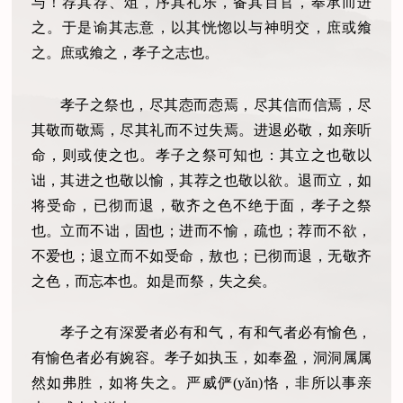
与！荐其荐、俎，序其礼乐，备其百官，奉承而进
之。于是谕其志意，以其恍惚以与神明交，庶或飨
之。庶或飨之，孝子之志也。
孝子之祭也，尽其悫而悫焉，尽其信而信焉，尽
其敬而敬焉，尽其礼而不过失焉。进退必敬，如亲听
命，则或使之也。孝子之祭可知也：其立之也敬以
诎，其进之也敬以愉，其荐之也敬以欲。退而立，如
将受命，已彻而退，敬齐之色不绝于面，孝子之祭
也。立而不诎，固也；进而不愉，疏也；荐而不欲，
不爱也；退立而不如受命，敖也；已彻而退，无敬齐
之色，而忘本也。如是而祭，失之矣。
孝子之有深爱者必有和气，有和气者必有愉色，
有愉色者必有婉容。孝子如执玉，如奉盈，洞洞属属
然如弗胜，如将失之。严威俨(yǎn)恪，非所以事亲