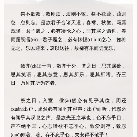
祭不欲数，数则烦，烦则不敬。祭不欲疏，疏则
怠，怠则忘。是故君子合诸天道，春禘、秋尝。霜露
既降，君子履之，必有凄怆之心，非其寒之谓也。春
雨露既濡(rú)，君子履之，必有怵惕(chù tì)之心，如将
见之。乐以迎来，哀以送往，故禘有乐而尝无乐。
致齐(zhāi)于内，散齐于外。齐之日，思其居处，
思其笑语，思其志意，思其所乐，思其所嗜。齐三
日，乃见其所为齐者。
祭之日，入室，僾(ài)然必有见乎其位；周还
(xuán)出户，肃然必有闻乎其容声；出户而听，忾然必
有闻乎其叹息之声。是故先王之孝也，色不忘乎目，
声不绝乎耳，心志嗜欲不忘乎心。致爱则存，致悫
(què)则著。著、存不忘乎心，夫安得不敬乎！