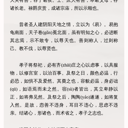
大夫有善，荐于诸侯。士、庶人有善，本诸父母，存
诸长老。禄爵庆赏，成诸宗庙，所以示顺也。
昔者圣人建阴阳天地之情，立以为《易》。易抱
龟南面，天子卷(gǔn)冕北面，虽有明知之心，必进断
其志焉，示不敢专，以尊天也。善则称人，过则称
己。教不伐，以尊贤也。
孝子将祭祀，必有齐(zhāi)庄之心以虑事，以具服
物，以修宫室，以治百事。及祭之日，颜色必温，行
必恐，如惧不及爱然。其奠之也，容貌必温，身必诎
(qū)，如语焉而未之然。宿(sù)者皆出，其立卑静以
正，如将弗见然。及祭之后，陶陶(yáo)遂遂，如将复
入然。是故，悫善不违身，耳目不违心，思虑不违
亲。结诸心，形诸色，而术省之，孝子之志也。