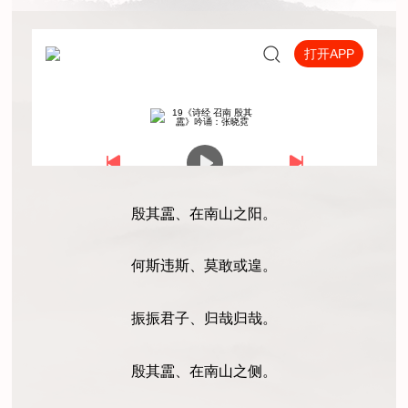
殷其靁、在南山之阳。
何斯违斯、莫敢或遑。
振振君子、归哉归哉。
殷其靁、在南山之侧。