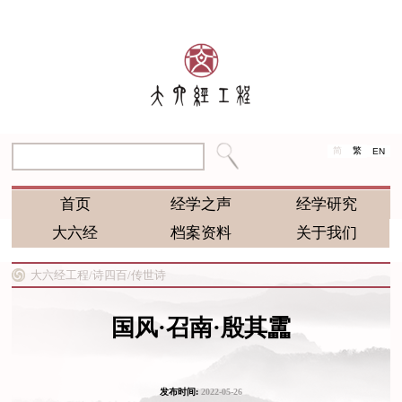
简
繁
EN
首页
经学之声
经学研究
大六经
档案资料
关于我们
大六经工程/
诗四百/
传世诗
国风·召南·殷其靁
发布时间:
2022-05-26