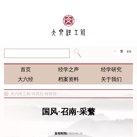
简
繁
EN
首页
经学之声
经学研究
大六经
档案资料
关于我们
大六经工程/
诗四百/
传世诗
国风·召南·采蘩
发布时间:
2022-05-26