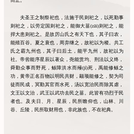
而止。
夫圣王之制祭祀也，法施于民则祀之，以死勤事
则祀之，以劳定国则祀之，能御大菑(zāi)则祀之，能
捍大患则祀之。是故厉山氏之有天下也，其子曰农，
能殖百谷。夏之衰也，周弃继之，故祀以为稷。共工
氏之霸九州也，其子曰后土，能平九州，故祀以为
社。帝喾能序星辰以著众，尧能赏均、刑法以义终，
舜勤众事而野死，鲧障洪水而殛(jí)死，禹能修鲧之
功，黄帝正名百物以明民共财，颛顼能修之，契为司
徒而民成，冥勤其官而水死，汤以宽治民而除其虐，
文王以文治，武王以武功去民之菑。此皆有功烈于民
者也。及夫日、月、星辰，民所瞻仰也，山林、川
谷、丘陵，民所取财用也，非此族也，不在祀典。