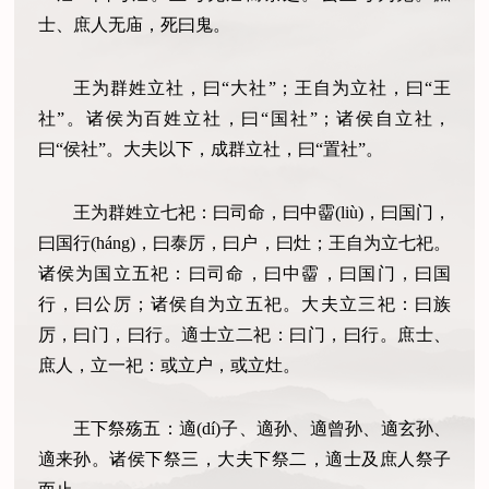
士、庶人无庙，死曰鬼。
王为群姓立社，曰“大社”；王自为立社，曰“王
社”。诸侯为百姓立社，曰“国社”；诸侯自立社，
曰“侯社”。大夫以下，成群立社，曰“置社”。
王为群姓立七祀：曰司命，曰中霤(liù)，曰国门，
曰国行(háng)，曰泰厉，曰户，曰灶；王自为立七祀。
诸侯为国立五祀：曰司命，曰中霤，曰国门，曰国
行，曰公厉；诸侯自为立五祀。大夫立三祀：曰族
厉，曰门，曰行。適士立二祀：曰门，曰行。庶士、
庶人，立一祀：或立户，或立灶。
王下祭殇五：適(dí)子、適孙、適曾孙、適玄孙、
適来孙。诸侯下祭三，大夫下祭二，適士及庶人祭子