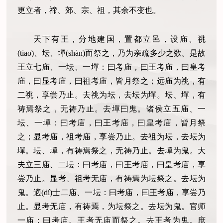
更立者，禘、郊、宗、祖，其余不变也。
天下有王，分地建国，置都立邑，设庙、祧
(tiāo)、坛、墠(shàn)而祭之，乃为亲疏多少之数。是故
王立七庙、一坛、一墠：曰考庙，曰王考庙，曰皇考
庙，曰显考庙，曰祖考庙，皆月祭之；远庙为祧，有
二祧，享尝乃止。去祧为坛，去坛为墠。坛、墠，有
祷焉祭之，无祷乃止。去墠曰鬼。诸侯立五庙、一
坛、一墠：曰考庙，曰王考庙，曰皇考庙，皆月祭
之；显考庙，祖考庙，享尝乃止。去祖为坛，去坛为
墠。坛、墠，有祷焉祭之，无祷乃止。去墠为鬼。大
夫立三庙、二坛：曰考庙，曰王考庙，曰皇考庙，享
尝乃止。显考、祖考无庙，有祷焉为坛祭之。去坛为
鬼。適(dí)士二庙、一坛：曰考庙，曰王考庙，享尝乃
止。显考无庙，有祷焉，为坛祭之。去坛为鬼。官师
一庙：曰考庙。王考无庙而祭之。去王考为鬼。庶