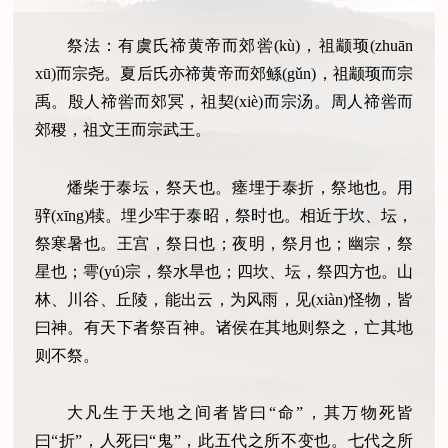
祭法：有虞氏禘黄帝而郊喾(kù)，祖颛顼(zhuān
xū)而宗尧。夏后氏亦禘黄帝而郊鲧(gǔn)，祖颛顼而宗
禹。殷人禘喾而郊冥，祖契(xiè)而宗汤。周人禘喾而
郊稷，祖文王而宗武王。
燔柴于泰坛，祭天也。瘗埋于泰折，祭地也。用
骍(xīng)犊。埋少牢于泰昭，祭时也。相近于坎、坛，
祭寒暑也。王宫，祭日也；夜明，祭月也；幽宗，祭
星也；雩(yú)宗，祭水旱也；四坎、坛，祭四方也。山
林、川谷、丘陵，能出云，为风雨，见(xiàn)怪物，皆
曰神。有天下者祭百神。诸侯在其地则祭之，亡其地
则不祭。
大凡生于天地之间者皆曰“命”，其万物死皆
曰“折”，人死曰“鬼”，此五代之所不变也。七代之所