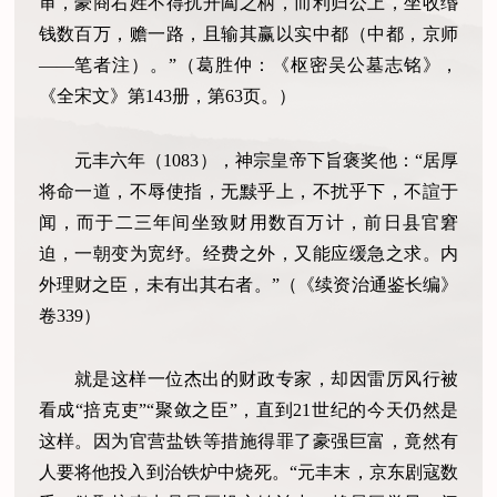
审，豪商右姓不得扰开阖之柄，而利归公上，坐收缗
钱数百万，赡一路，且输其赢以实中都（中都，京师
——笔者注）。”（葛胜仲：《枢密吴公墓志铭》，
《全宋文》第143册，第63页。）
元丰六年（1083），神宗皇帝下旨褒奖他：“居厚
将命一道，不辱使指，无黩乎上，不扰乎下，不諠于
闻，而于二三年间坐致财用数百万计，前日县官窘
迫，一朝变为宽纾。经费之外，又能应缓急之求。内
外理财之臣，未有出其右者。”（《续资治通鉴长编》
卷339）
就是这样一位杰出的财政专家，却因雷厉风行被
看成“掊克吏”“聚敛之臣”，直到21世纪的今天仍然是
这样。因为官营盐铁等措施得罪了豪强巨富，竟然有
人要将他投入到治铁炉中烧死。“元丰末，京东剧寇数