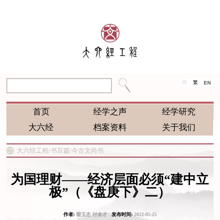
简
繁
EN
首页
经学之声
经学研究
大六经
档案资料
关于我们
大六经工程/
书百篇/
今古文尚书
为国理财——经济层面必须“建中立
极”（《盘庚下》二）
作者:
翟玉忠 付金才
发布时间:
2022-05-25