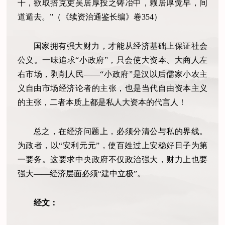
千，欲取掊克吏吴居厚投之铸冶中，赖居厚觉早，间
道遁去。”（《续资治通鉴长编》卷354）
国家拥有强大财力，才能从经济基础上保证社会
公义。一味追求“小政府”，只会使大资本、大商人左
右市场，剥削人民——“小政府”是汉以后儒家小农主
义自由市场经济论者的主张，也是当代自由资本主义
的主张，二者本质上都是私人大资本的代言人！
总之，在经济问题上，必须分清公与私的界线。
为政者，以“安利元元”，使百姓过上安稳好日子为第
一要务。这要求中央政府不仅政治强大，财力上也要
强大——经济层面必须“建中立极”。
经文：