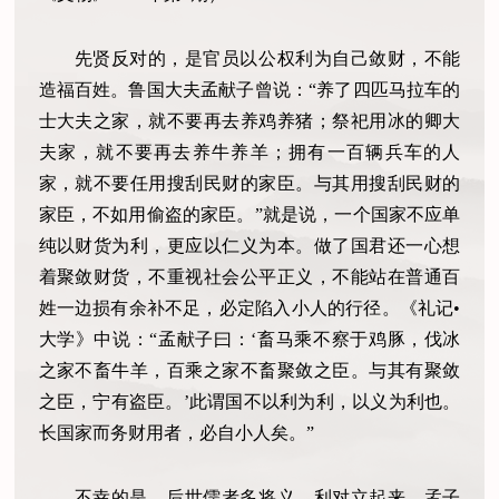
先贤反对的，是官员以公权利为自己敛财，不能
造福百姓。鲁国大夫孟献子曾说：“养了四匹马拉车的
士大夫之家，就不要再去养鸡养猪；祭祀用冰的卿大
夫家，就不要再去养牛养羊；拥有一百辆兵车的人
家，就不要任用搜刮民财的家臣。与其用搜刮民财的
家臣，不如用偷盗的家臣。”就是说，一个国家不应单
纯以财货为利，更应以仁义为本。做了国君还一心想
着聚敛财货，不重视社会公平正义，不能站在普通百
姓一边损有余补不足，必定陷入小人的行径。《礼记•
大学》中说：“孟献子曰：‘畜马乘不察于鸡豚，伐冰
之家不畜牛羊，百乘之家不畜聚敛之臣。与其有聚敛
之臣，宁有盗臣。’此谓国不以利为利，以义为利也。
长国家而务财用者，必自小人矣。”
不幸的是，后世儒者多将义、利对立起来。孟子