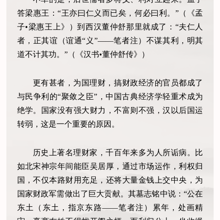
答梁惠王：“王亦曰仁义而已矣，何必曰利。”（《孟
子•梁惠王上》）到西汉董仲舒那里就成了：“夫仁人
者，正其谊（谊通“义”——笔者注）不谋其利，明其
道不计其功。”（《汉书•董仲舒传》）
更有甚者，为国理财，搞财政经济的官员都成了
与民争利的“聚敛之臣”，中国古典经济学轻重术成为
绝学。国家没有强大财力，不富则不强，汉以后国运
转弱，这是一个重要的原因。
历史上著名理财家，千百年来多为人所诟病。比
如北宋神宗年间能臣吴居厚，通过市场运作，利权归
国，不仅本路财用充足，还将大量金钱上交中央，为
国家财政军需做出了巨大贡献。其墓志铭中说：“公在
东土（东土，指京东路——笔者注）累年，处画精