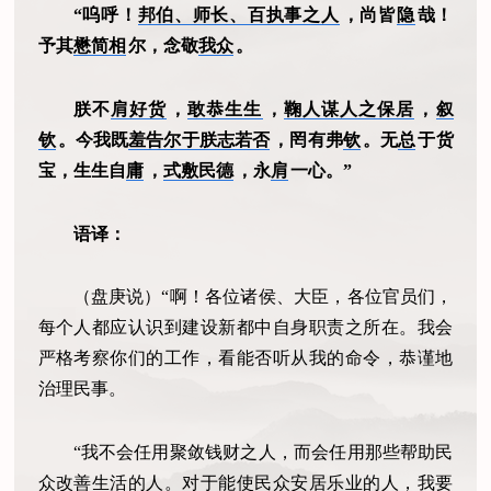
“呜呼！
邦伯、师长、百执事之人
，尚皆
隐
哉！
予其
懋简相
尔，念敬
我众
。
朕不
肩好货
，
敢恭生生
，
鞠人谋人之保居
，
叙
钦
。今我既
羞告尔于朕志若否
，罔有弗
钦
。无
总
于货
宝，生生自
庸
，
式敷民德
，永
肩
一心。”
语译：
（盘庚说）“啊！各位诸侯、大臣，各位官员们，
每个人都应认识到建设新都中自身职责之所在。我会
严格考察你们的工作，看能否听从我的命令，恭谨地
治理民事。
“我不会任用聚敛钱财之人，而会任用那些帮助民
众改善生活的人。对于能使民众安居乐业的人，我要