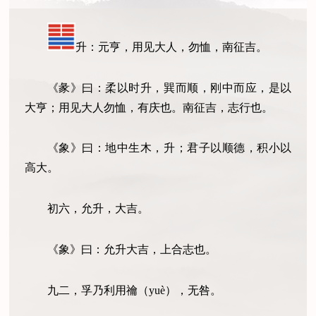
升：元亨，用见大人，勿恤，南征吉。
《彖》曰：柔以时升，巽而顺，刚中而应，是以
大亨；用见大人勿恤，有庆也。南征吉，志行也。
《象》曰：地中生木，升；君子以顺德，积小以
高大。
初六，允升，大吉。
《象》曰：允升大吉，上合志也。
九二，孚乃利用禴（yuè），无咎。