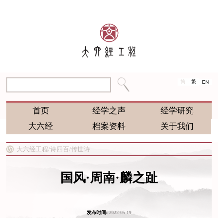
简
繁
EN
首页
经学之声
经学研究
大六经
档案资料
关于我们
大六经工程/
诗四百/
传世诗
国风·周南·麟之趾
发布时间:
2022-05-19