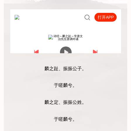
麟之趾、振振公子。
于嗟麟兮。
麟之定、振振公姓。
于嗟麟兮。