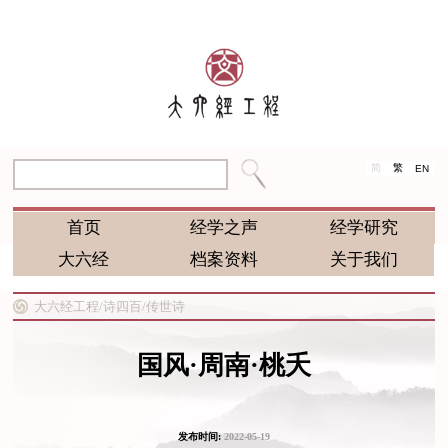
简
繁
EN
首页
经学之声
经学研究
大六经
档案资料
关于我们
大六经工程/
诗四百/
传世诗
国风·周南·桃夭
发布时间:
2022-05-19