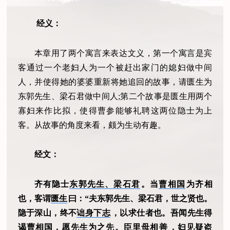
经义：
本章用了两个寓言来表达文义，第一个寓言是宾
客通过一个老妇人为一个被赶出家门的媳妇做中间
人，并使得她的婆婆重新将她追回的故事，请匮生为
东郭先生、梁石君做中间人;第二个故事是匮生用两个
寡妇来作比拟，使得曹参能够礼聘这两位隐士为上
客。从故事的角度来看，颇为生动有趣。
经文：
齐有隐士
东郭先生、梁石君
。当
曹相国
为齐相
也，客谓
匮生
曰：“夫东郭先生、梁石君，世之贤也。
隐于深山，终不
诎身下志
，以求仕者也。吾闻先生得
谒曹相国，愿先生为之先。
臣里母相善
，妇见疑盗