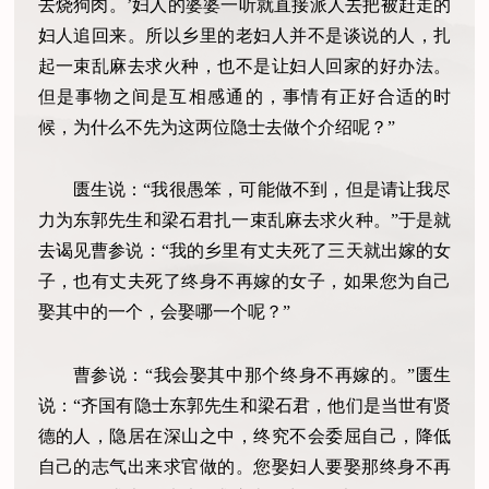
去烧狗肉。’妇人的婆婆一听就直接派人去把被赶走的
妇人追回来。所以乡里的老妇人并不是谈说的人，扎
起一束乱麻去求火种，也不是让妇人回家的好办法。
但是事物之间是互相感通的，事情有正好合适的时
候，为什么不先为这两位隐士去做个介绍呢？”
匮生说：“我很愚笨，可能做不到，但是请让我尽
力为东郭先生和梁石君扎一束乱麻去求火种。”于是就
去谒见曹参说：“我的乡里有丈夫死了三天就出嫁的女
子，也有丈夫死了终身不再嫁的女子，如果您为自己
娶其中的一个，会娶哪一个呢？”
曹参说：“我会娶其中那个终身不再嫁的。”匮生
说：“齐国有隐士东郭先生和梁石君，他们是当世有贤
德的人，隐居在深山之中，终究不会委屈自己，降低
自己的志气出来求官做的。您娶妇人要娶那终身不再