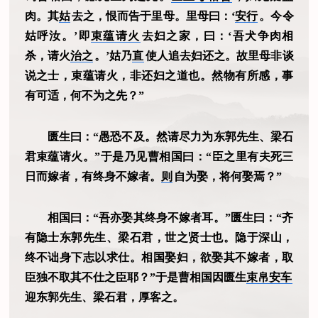
肉。其
姑
去之，恨而告于里母。里母曰：‘
安行
。今令
姑呼汝。’即
束蕴请火
去妇之家，曰：‘吾犬争肉相
杀，请火
治之
。’姑乃
直
使人追去妇还之。故里母非谈
说之士，束蕴请火，非还妇之道也。然物有所感，事
有可适，何不为之先？”
匮生曰：“愚恐不及。然请尽力为东郭先生、梁石
君束蕴请火。”于是乃见曹相国曰：“臣之里有夫死三
日而嫁者，有终身不嫁者。
则
自为娶，将何娶焉？”
相国曰：“吾亦娶其终身不嫁者耳。”匮生曰：“齐
有隐士东郭先生、梁石君，世之贤士也。隐于深山，
终不诎身下志以求仕。相国娶妇，欲娶其不嫁者，取
臣独不取其不仕之臣耶？”于是曹相国因匮生
束帛安车
迎东郭先生、梁石君，厚客之。