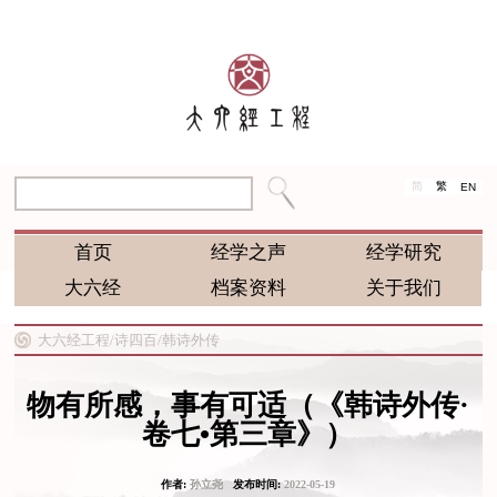
简
繁
EN
首页
经学之声
经学研究
大六经
档案资料
关于我们
大六经工程/
诗四百/
韩诗外传
物有所感，事有可适（《韩诗外传·
卷七•第三章》）
作者:
孙立尧
发布时间:
2022-05-19