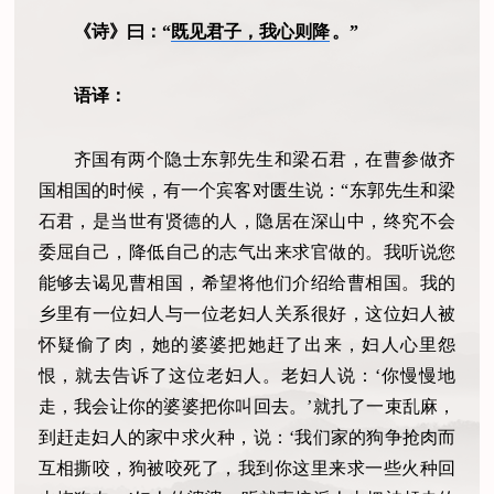
《诗》曰：“
既见君子，我心则降
。”
语译：
齐国有两个隐士东郭先生和梁石君，在曹参做齐
国相国的时候，有一个宾客对匮生说：“东郭先生和梁
石君，是当世有贤德的人，隐居在深山中，终究不会
委屈自己，降低自己的志气出来求官做的。我听说您
能够去谒见曹相国，希望将他们介绍给曹相国。我的
乡里有一位妇人与一位老妇人关系很好，这位妇人被
怀疑偷了肉，她的婆婆把她赶了出来，妇人心里怨
恨，就去告诉了这位老妇人。老妇人说：‘你慢慢地
走，我会让你的婆婆把你叫回去。’就扎了一束乱麻，
到赶走妇人的家中求火种，说：‘我们家的狗争抢肉而
互相撕咬，狗被咬死了，我到你这里来求一些火种回