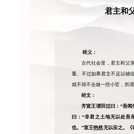
君主和
经义：
古代社会里，君主和父
重。不过如果君主不足以辅
就不得不去做一些小官，所谓
经文：
齐宣王谓田过曰：“吾闻
曰：“非君之土地无以处吾
也。”宣王
悒然
无以应之。《