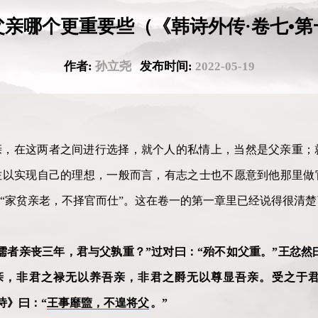
父亲哪个更重要些（《韩诗外传·卷七•第
作者:
孙立尧
发布时间:
2022-05-19
亲，在这两者之间进行选择，就个人的私情上，当然是父亲重；
佐以实现自己的理想，一般而言，有志之士也不愿意到他那里做
“家贫亲老，不择官而仕”。这在卷一的第一章里已经说得很清楚
儒者亲丧三年，君与父孰重？”过对曰：“殆不如父重。”王忿然曰
亲，非君之禄无以养吾亲，非君之爵无以尊显吾亲。受之于
诗》曰：“
王事靡盬，不遑将父
。”