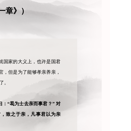
一章》）
就国家的大义上，也许是国君
官，但是为了能够孝亲养亲，
了。
：“曷为士去亲而事君？” 对
君，致之于亲，凡事君以为亲