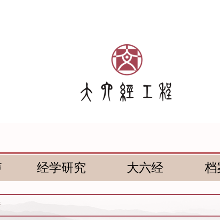
声
经学研究
大六经
档
传