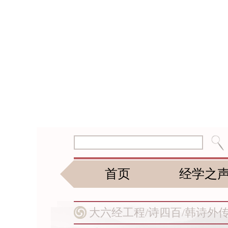
首页
经学之
大六经工程/
诗四百/
韩诗外