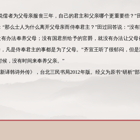
说儒者为父母亲服丧三年，自己的君主和父亲哪个更重要些？”
：“那么士人为什么离开父母亲而侍奉君主？”田过回答说：“没
没有办法奉养父母；没有国君所给予的官爵，就没有办法让父母
，凡是侍奉君主的事都是为了父母。”齐宣王听了很郁闷，但是
时候，没有时间来奉养父亲。”
新译韩诗外传》，台北三民书局2012年版。经义为原书“研析”