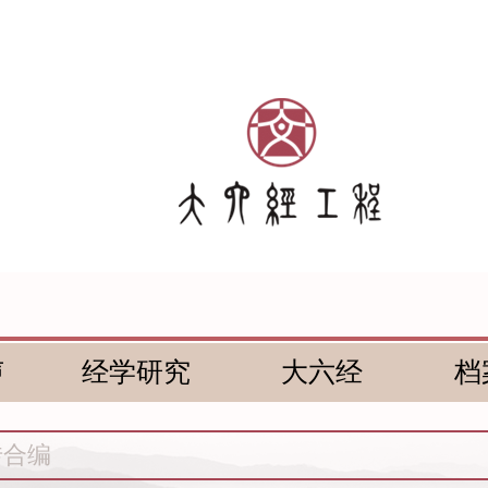
声
经学研究
大六经
档
传合编