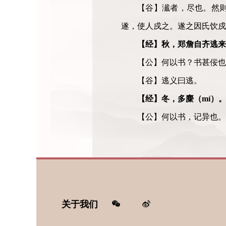
【谷】瀐者
，
尽也。然
遂，使人戍之。遂之因氏饮戍
【经】秋，郑詹自齐逃来
【公】何以书？书甚佞也
【谷】逃义曰逃。
【经】冬，多麋
（
mí
）
【公】何以书，记异也。
关于我们