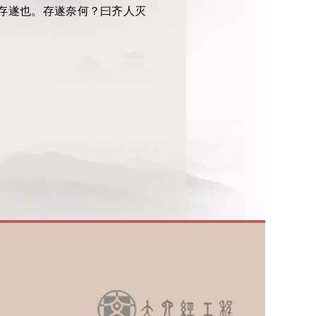
存遂也。存遂奈何？曰齐人灭