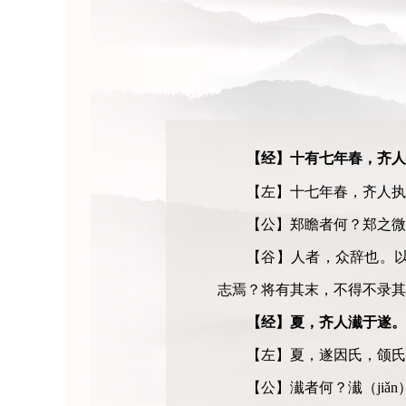
【经】十有七年春，齐人
【左】十七年春，齐人执
【公】郑瞻者何？郑之微
【谷】人者，众辞也。
志焉？将有其末，不得不录其
【经】夏，齐人
瀐
于遂。
【左】夏，遂因氏，颌氏
【公】
瀐
者何？瀐
（
jiǎn