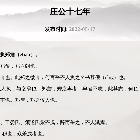
庄公十七年
发布时间:
2022-05-17
执郑詹
（
zh
ā
）
。
n
郑詹，郑不朝也。
者也。此郑之微者，何言乎齐人执之？书甚佞
（
nìng
）
也。
以人执，与之辞也。郑詹，郑之卑者。卑者不志，此其志，何也
本也。郑詹，郑之佞人也。
、工娄氏、须遂氏飨齐戍，醉而杀之，齐人
瀐
焉。
）
积也，众杀戍者也。