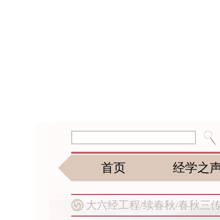
首页
经学之
大六经工程/
续春秋/
春秋三