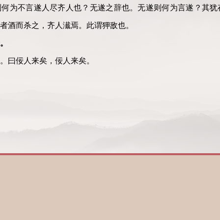
则何为不言遂人尽齐人也？无遂之辞也。无遂则何为言遂？其犹
者酒而杀之，齐人瀐焉。此谓狎敌也。
。
。曰佞人来矣，佞人来矣。
。