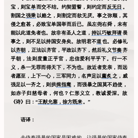
宝，则宝
单
而交不结。约契盟誓，则约定而
反无日
。
割国之
强乘
以赂之，则割定而欲无厌。事之弥顺，其
侵之愈甚，必致宝单国举而后已。虽左尧右舜，未有
能以此道免者也。故非有圣人之道，
持以巧敏拜请
畏
事之，则不足以持国安身矣。故明君不
道
也。必修礼
以
齐朝
，正法以齐官，平政以齐下，然后礼义
节奏
齐
乎朝，法则度量正乎官，忠信爱利平乎下。行一不
义，杀一无罪而得天下，不为也。故近者竞亲，而远
者愿至，上下一心，三军同力，名声足以
薰炙
之，威
强足以一齐之，则拱
揖指麾
，而强暴之国莫不趋使，
如赤子归慈母者，何也？仁形义立，教诚爱深。故
《诗》曰：“
王猷允塞，徐方既来
。”
语译：
去侍奉强暴的国家是困难的，让强暴的国家侍奉