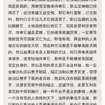
我是容易的。用财货宝物来侍奉它，那
么宝物都已经
用尽了，还没有建立起交情。和它举行盟誓，订立契
约，契约订立不过几天它就违背了。割让边疆的土地
以贿赂它，土地虽然割让给它了，但其欲望却没有穷
尽。侍奉它越是柔顺，它的侵害就越厉害，一定要导
致财货穷尽国家灭亡为止。即使有尧、舜这样的人来
做左右的辅佐大臣，用这种方法都是不能够免除灾祸
的。所以如果没有圣人那样的方法，却只用奉承跪拜
来请求，很害怕地侍奉它，那样是不能够保有国家、
安定自身的。所以圣明的君主是不会这样做，他一定
会修治礼仪以整齐朝廷，端正法制以整齐官吏，管理
政治以整齐下面的老百姓，然后礼仪在朝廷里得到整
齐，法度在官府中得到端正，忠诚守信、友爱互利在
老百姓中得到施行，做一件不合乎道义的事情，杀害
一个没有罪的人而得到天下，这样的事也不去做。所
以和自己靠近的人竞相来亲近自己，和自己离得远的