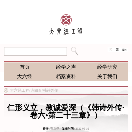
简
繁
EN
首页
经学之声
经学研究
大六经
档案资料
关于我们
大六经工程/
诗四百/
韩诗外传
仁形义立，教诚爱深（《韩诗外传·
卷六•第二十三章》）
作者:
孙立尧
发布时间:
2022-05-16