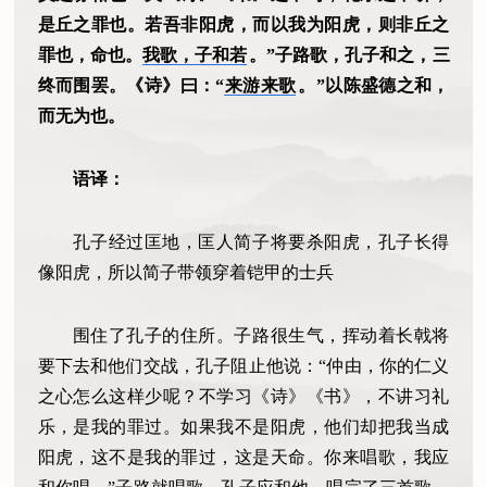
是丘之罪也。若吾非阳虎，而以我为阳虎，则非丘之
罪也，命也。
我歌，子和若
。”子路歌，孔子和之，三
终而围罢。《诗》曰：“
来游来歌
。”以陈盛德之和，
而无为也。
语译：
孔子经过匡地，匡人简子将要杀阳虎，孔子长得
像阳虎，所以简子带领穿着铠甲的士兵
围住了孔子的住所。子路很生气，挥动着长戟将
要下去和他们交战，孔子阻止他说：“仲由，你的仁义
之心怎么这样少呢？不学习《诗》《书》，不讲习礼
乐，是我的罪过。如果我不是阳虎，他们却把我当成
阳虎，这不是我的罪过，这是天命。你来唱歌，我应