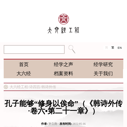
简
繁
EN
首页
经学之声
经学研究
大六经
档案资料
关于我们
大六经工程/
诗四百/
韩诗外传
孔子能够“修身以俟命”（《韩诗外传
·卷六•第二十一章》）
作者:
孙立尧
发布时间:
2022-05-16