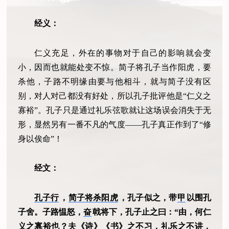
经义：
仁义充足，外在的事物对于自己的影响就会变
小，因而也就能处变不惊。简子将孔子当作阳虎，要
杀他，子路不明缘由要与他相斗，就与简子没有区
别，对人对己都没有好处，所以孔子批评他是“仁义之
寡裕”。孔子只是通过礼乐弦歌就让这场误会消失于无
形，显然另有一番不凡的气度——孔子真正作到了“修
身以俟命”！
经文：
孔子行
，
简子将杀阳虎
，孔子似之，带
甲
以围孔
子舍。子路愠怒，
奋
戟将下，孔子止之曰：“由，何仁
义之寡裕也？夫《诗》《书》之不习，礼乐之不讲，