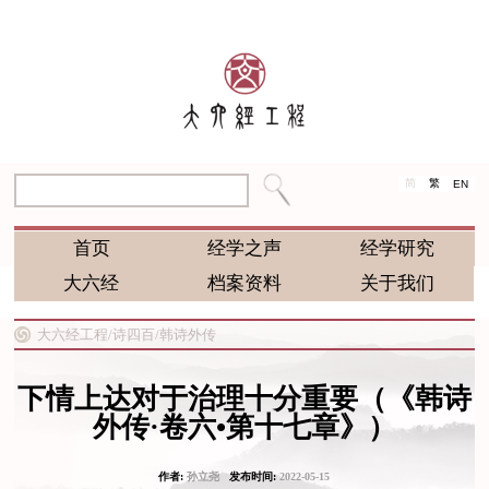
简
繁
EN
首页
经学之声
经学研究
大六经
档案资料
关于我们
大六经工程/
诗四百/
韩诗外传
下情上达对于治理十分重要（《韩诗
外传·卷六•第十七章》）
作者:
孙立尧
发布时间:
2022-05-15