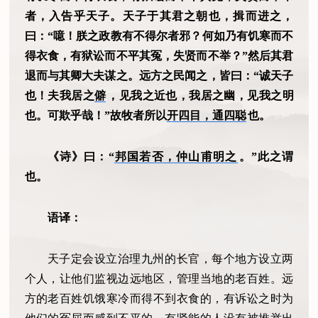
者，入告乎天子。天子于其君之朝也，揖而进之，
曰：“噫！朕之政教有不得尔者邪？何如乃有饥寒而不
得衣食，有狱讼而不平其冤，失贤而不举？”然后其君
退而与其卿大夫谋之。远方之民闻之，皆曰：“诚天子
也！夫我居之
僻
，见我之近也，我居之幽，见我之明
也。可欺乎哉！”故牧者所以
开四目，通四聪
也。
《诗》曰：“
邦国若否，仲山甫明之
。”此之谓
也。
语译：
天子定会设立治理九州的长官，每个地方设立两
个人，让他们监视边远地区，管理当地的老百姓。远
方的老百姓饥饿寒冷而得不到衣食的，有诉讼之时为