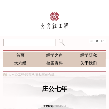
简
繁
EN
首页
经学之声
经学研究
大六经
档案资料
关于我们
大六经工程/
续春秋/
春秋三传合编
庄公七年
发布时间:
2022-05-14