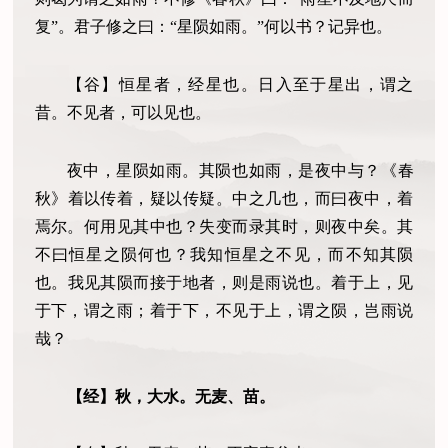
复”。君子修之曰：“星陨如雨。”何以书？记异也。
【谷】恒星者，经星也。日入至于星出，谓之
昔。不见者，可以见也。
夜中
，
星陨如雨。其陨也如雨，是夜中与？《春
秋》
着
以传着，疑以传疑。中之几也，而曰夜中，着
焉尔。何用见其中也？失变而录其时，则夜中矣。其
不曰恒星之陨何也？我知恒星之不见，而不知其陨
也
。
我见其陨而接于地者，则是雨说也。着于上，见
于下，谓之雨；着于下，不见于上，谓之陨，岂雨说
哉？
【经】秋，大水。无麦、苗。