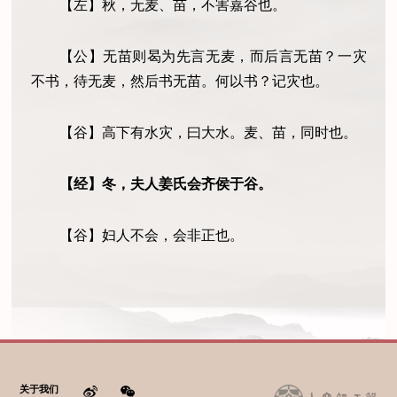
【左】秋，无麦
、
苗，不害嘉谷也。
【公】无苗则曷为先言无麦
，
而后言无苗？一灾
不书，待无麦
，
然后书无苗。何以书？记灾也。
【谷】高下有水灾，曰大水。麦、苗，同时也。
【经】冬，夫人
姜
氏会齐侯于谷。
【谷】妇人不会，会非正也。
关于我们