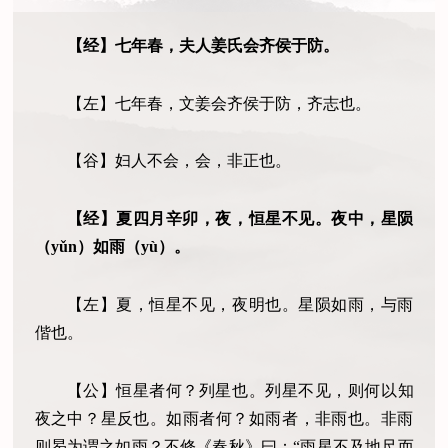
【经】七年春，夫人
姜
氏会齐侯于防。
【左】七年春，文
姜
会齐侯于防，齐志也。
【谷】妇人不会，会
，
非正也。
【经】夏四月辛卯，夜，恒星不见。夜中，星陨
（
yǔn
）
如雨
（
yù
）
。
【左】夏，恒星不见，夜明也。星陨如雨，与雨
偕也。
【公】恒星者何？列星也。列星不见
，则
何以知
夜之中
？
星反也。如雨者何？如雨者
，
非雨也。非雨
则曷为谓之如雨？不修《春秋》曰
：
“雨星不及地尺而