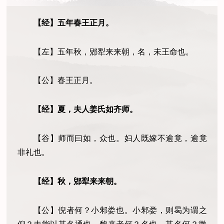
【经】五年春王正月。
【左】五年秋，郳犁来来朝，名，未王命也。
【公】春王正月。
【经】夏，夫人
姜
氏如齐师。
【谷】师而曰如，众也
。
妇人既嫁不逾竟，逾竟
非礼也。
【经】秋，郳犁来来朝。
【公】倪者何？小邾娄也。小邾娄
，
则曷为谓之