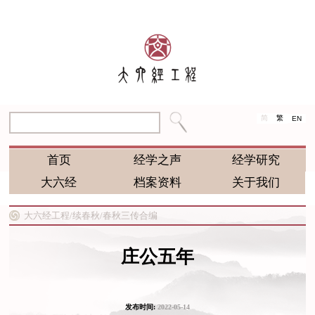
简
繁
EN
首页
经学之声
经学研究
大六经
档案资料
关于我们
大六经工程/
续春秋/
春秋三传合编
庄公五年
发布时间:
2022-05-14