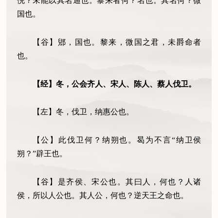
倪？未能以其名通也。黎来者何？名也。其名何？微
国也。
【谷】郳，国也。黎来，微国之君，未爵命者
也。
【经】冬，公会齐人、宋人、陈人、蔡人伐卫。
【左】冬，伐卫
，
纳惠公也。
【公】此伐卫何？纳朔也。曷为不言
“
纳卫侯
朔？
”
辟王也。
【谷】是齐侯、宋公也
。
其曰人
，
何也？人诸
侯，所以人公也。其人公
，
何也
？
逆天王之命也。