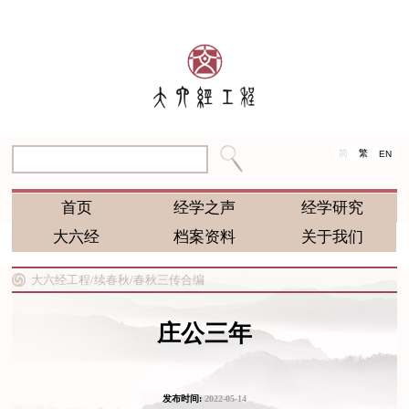
简
繁
EN
首页
经学之声
经学研究
大六经
档案资料
关于我们
大六经工程/
续春秋/
春秋三传合编
庄公三年
发布时间:
2022-05-14