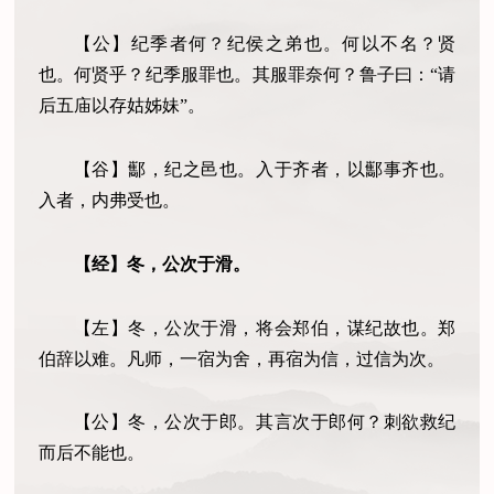
【公】纪季者何？纪侯之弟也。何以不名？贤
也。何贤乎？纪季服罪也。其服罪奈何？鲁子曰：
“请
后五庙以存姑姊妹”。
【谷】酅，纪之邑也。入于齐者，以酅事齐也。
入者，内弗受也。
【经】冬，公次于滑。
【左】冬，公次于滑，将会郑伯，谋纪故也。郑
伯辞以难。凡师，一宿为舍，再宿为信，过信为次。
【公】冬，公次于郎。其言次于郎何？刺欲救纪
而后不能也。