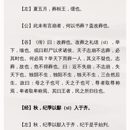
【左】夏五月，葬桓王，缓也。
【公】此未有言崩者，何以书葬？盖改葬也。
【谷】《传》曰：改葬也。改葬之礼缌
（
s
ī）
，举
下，缅也。或曰郄尸以求诸侯。天子志崩不志葬，必
其时也
。
何必焉？举天下而葬一人，其义不疑也。志
葬，故也，危不得葬也。
曰：
近不失崩
，
不志崩，失
天下也。独阴不生，独阳不生，独天不生，三合然后
生。故曰
：
母之子也可，天之子也可
，
尊者取尊称
焉，卑者取卑称焉。其曰王者，民之所归往也。
【经】秋，纪季以酅
（
x
ī）
入于齐。
【左】秋，纪季以酅入于齐，纪于是乎始判。