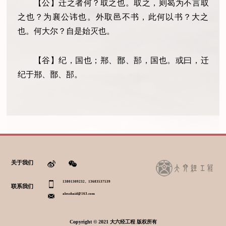
【公】迁之者何？取之也。取之
，
则曷为不言取
之也？为襄公讳也。外取邑不书，此何以书？大之
也。何大尔？自是始灭也。
【谷】纪，国也；郱、鄑、郚，国也。或曰
，
迁
纪于郱、鄑、郚。
关于我们
13801309232、13683537539
联系我们
alexzhaid@163.com
Copyright © 2021 大六经工程 版权所有