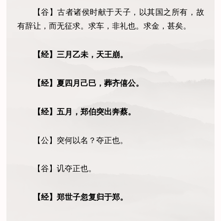
【谷】古者诸侯时献于天子，以其国之所有
，
故
有辞让
，
而无征求。求车
，
非礼也
。
求金
，
甚矣。
【经】三月乙未，天王崩。
【经】夏四月己巳，葬齐僖公。
【经】五月，郑伯突出奔蔡。
【公】突何以名？夺正也。
【谷】讥夺正也。
【经】郑世子忽复归于郑。