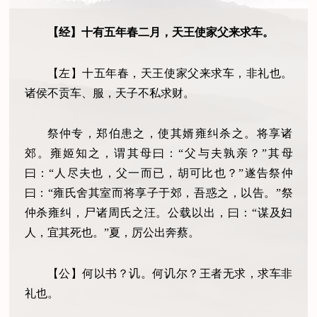
【经】十有五年春二月，天王使家父来求车。
【左】十五年春，天王使家父来求车，非礼也。
诸侯不贡车、服，天子不私求财。
祭仲专，郑伯患之，使其婿雍纠杀之。将享诸
郊。雍姬知之，谓其母曰：
“
父与夫孰亲？
”
其母
曰：
“
人尽夫也，父一而已，胡可比也？
”
遂告祭仲
曰：
“
雍氏舍其室而将享子于郊，吾惑之，以告。
”
祭
仲杀雍纠，尸诸周氏之汪。公载以出，曰：
“
谋及妇
人，宜其死也。
”
夏，厉公出奔蔡。
【公】何以书？讥。何讥尔？王者无求，求车非
礼也。