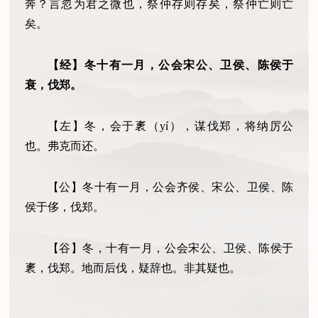
奔？言忽为君之微也，祭仲存则存矣，祭仲亡则亡
矣。
【经】冬十有一月，公会宋公、卫侯、陈侯于
衰，伐郑。
【左】冬，会于袲
（
yí）
，谋伐郑，将纳厉公
也。弗克而还。
【公】冬十有一月，公会齐侯、宋公、卫侯、陈
侯于侈，伐郑。
【谷】冬，十有一月，公会宋公、卫侯、陈侯于
袲，伐郑。地而后伐，疑辞也。非其疑也。