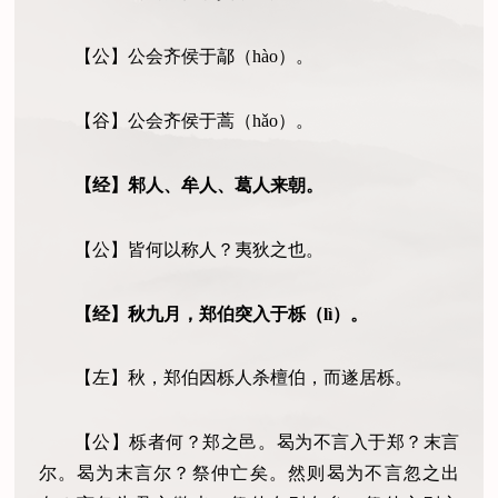
【公】公会齐侯于鄗
（
hào）
。
【谷】公会齐侯于蒿
（
hǎo）
。
【经】邾人、牟人、葛人来朝。
【公】皆何以称人？夷狄之也。
【经】秋九月，郑伯突入于栎
（
lì）
。
【左】秋，郑伯因栎人杀檀伯，而遂居栎。
【公】栎者何？郑之邑。曷为不言入于郑？末言
尔。曷为末言尔？祭仲亡矣。然则曷为不言忽之出