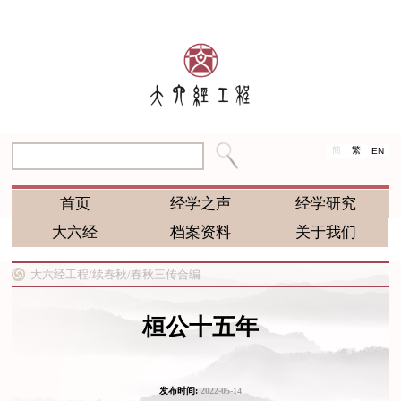
简
繁
EN
首页
经学之声
经学研究
大六经
档案资料
关于我们
大六经工程/
续春秋/
春秋三传合编
桓公十五年
发布时间:
2022-05-14