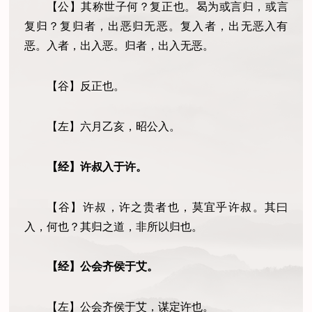
【公】其称世子何？复正也。曷为或言归
，
或言
复归？复归者，出恶归无恶。复入者，出无恶入有
恶。入者，出入恶。归者，出入无恶。
【谷】反正也。
【左】六月乙亥，昭公入。
【经】许叔入于许。
【谷】许叔，许之贵者也
，
莫宜乎许叔
。
其曰
入
，
何也？其归之道，非所以归也。
【经】公会齐侯于艾。
【左】公会齐侯于艾，谋定许也
。