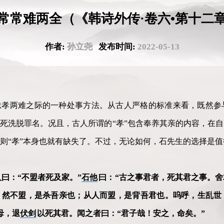
常常难两全（《韩诗外传·卷六•第十二
作者:
孙立尧
发布时间:
2022-05-13
忠孝两难之际的一种处事方法。从古人严格的标准来看，既然参
死洗脱罪名。况且，古人所谓的“孝”包含奉养其亲的内容，在
则“孝”本身也就有缺失了。不过，无论如何，石先生的选择是值
曰：“不盟者死及家。”
石他
曰：“古之事君者，死其君之事。
。然不盟，是杀吾亲也；从人而盟，是背吾君也。呜呼，生乱世
母，退
伏剑
以死其君。闻之者曰：“君子哉！安之，命矣。”