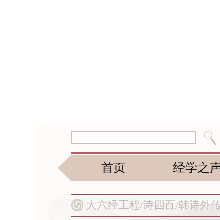
首页
经学之
大六经工程/
诗四百/
韩诗外