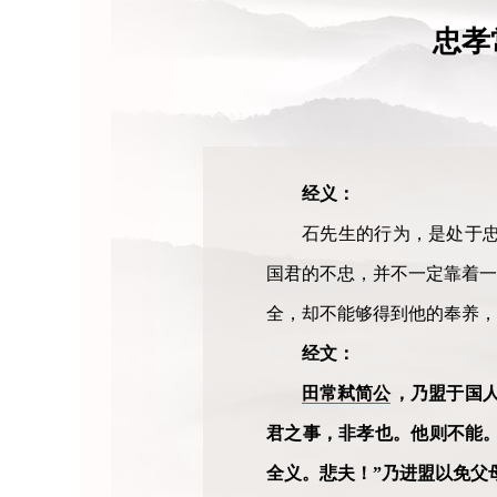
忠孝
经义：
石先生的行为，是处于
国君的不忠，并不一定靠着一
全，却不能够得到他的奉养，
经文：
田常弒简公
，乃盟于国人
君之事，非孝也。他则不能
全义。悲夫！”乃进盟以免父