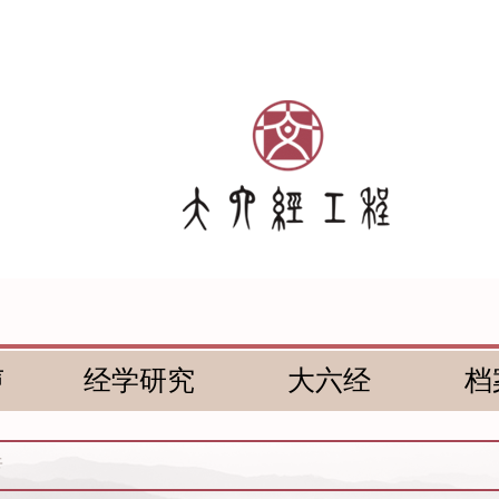
声
经学研究
大六经
档
传