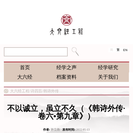
简
繁
EN
首页
经学之声
经学研究
大六经
档案资料
关于我们
大六经工程/
诗四百/
韩诗外传
不以诚立，虽立不久（《韩诗外传·
卷六•第九章》）
作者:
孙立尧
发布时间:
2022-05-13