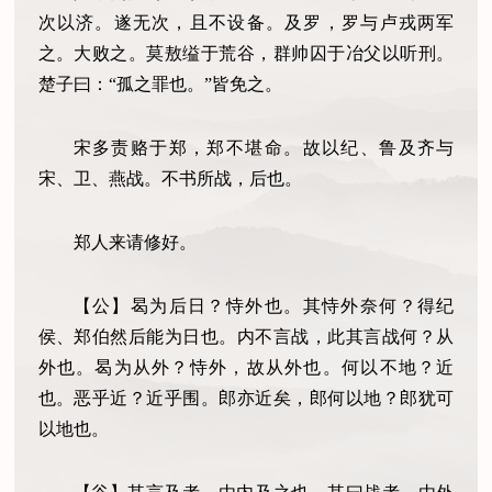
次以济。遂无次，且不设备。及罗，罗与卢戎两军
之。大败之。莫敖缢于荒谷，群帅囚于冶父以听刑。
楚子曰：
“
孤之罪也。
”
皆免之。
宋多责赂于郑，郑不堪命。故以纪、鲁及齐与
宋、卫、燕战。不书所战，后也。
郑人来请修好。
【公】曷为后日？恃外也。其恃外奈何？得纪
侯、郑伯然后能为日也。内不言战，此其言战何？从
外也。曷为从外？恃外，故从外也。何以不地？近
也。恶乎近？近乎围。郎亦近矣，郎何以地？郎犹可
以地也。