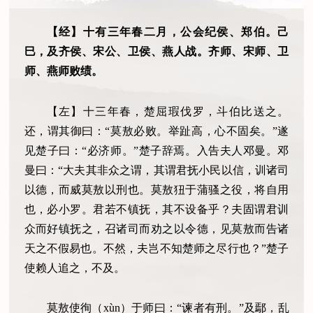
【经】十有三年春二月，公会纪侯、郑伯。己
巳，及齐侯、宋公、卫侯、燕人战。齐师、宋师、卫
师、燕师败绩。
【左】十三年春，楚屈瑕伐罗，斗伯比送之。
还，谓其御曰：
“
莫敖必败。举趾高，心不固矣。
”
遂
见楚子曰：
“
必济师。
”
楚子辞焉。入告夫人邓曼。邓
曼曰：
“
大夫其非众之谓，其谓君抚小民以信，训诸司
以德，而威莫敖以刑也。莫敖狃于蒲骚之役，将自用
也，必小罗。君若不镇抚，其不设备乎？夫固谓君训
众而好镇抚之，召诸司而劝之以令德，见莫敖而告诸
天之不假易也。不然，夫岂不知楚师之尽行也？
”
楚子
使赖人追之，不及。
莫敖使徇
（
xùn
）
于师曰：
“
谏者有刑。
”
及鄢，乱