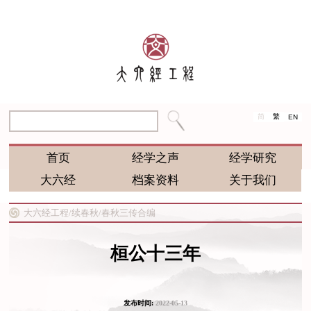
简
繁
EN
首页
经学之声
经学研究
大六经
档案资料
关于我们
大六经工程/
续春秋/
春秋三传合编
桓公十三年
发布时间:
2022-05-13