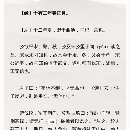
【经】十有二年春正月。
【左】十二年夏，盟于曲池，平杞、莒也。
公欲平宋、郑。秋，公及宋公盟于句
（
g
ō
）
渎之
u
丘。宋成未可知也，故又会于虚。冬，又会于龟。宋
公辞平，故与郑伯盟于武父。遂帅师而伐宋，战焉，
宋无信也。
君子曰：
“
苟信不继，盟无益也。《诗》
云
：
‘
君
子屡盟，乱是用长。
’
无信也。
”
楚伐绞，军其南门。莫敖屈瑕曰：
“
绞小而轻，轻
则寡谋，请无扞
（
）
采樵者以诱之。
”
从之。绞人
hàn
获三十人。明日，绞人争出，驱楚役徒于山中。楚人