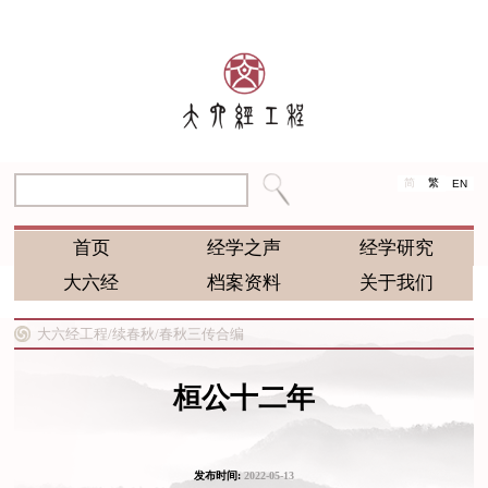
简
繁
EN
首页
经学之声
经学研究
大六经
档案资料
关于我们
大六经工程/
续春秋/
春秋三传合编
桓公十二年
发布时间:
2022-05-13