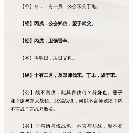
【谷】冬，十有一月，公会宋公于龟。
【经】丙戌，公会郑伯，盟于武父。
【经】丙戌，卫侯晋卒。
【谷】再称日，决日义也。
【经】十有二月，及郑师伐宋。丁未，战于宋。
【公】战不言伐，此其言伐何？辟嫌也。恶乎
嫌？嫌与郑人战也。此偏战也，何以不言师败绩？内
不言战？言战乃败矣。
【谷】非与所与伐战也。不言与郑战，耻不和