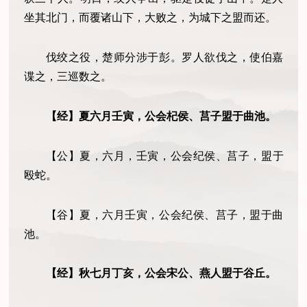
坐其北门，而覆诸山下，大败之，为城下之盟而还。
伐绞之役，楚师分涉于彭。罗人欲伐之，使伯嘉
谍之，三巡数之。
【经】夏六月壬寅，公会杞侯、莒子盟于曲池。
【公】夏
，
六月
，
壬寅，公会纪侯、莒子，盟于
殴蛇。
【谷】夏，六月壬寅，公会纪侯、莒子，盟于曲
池。
【经】秋七月丁亥，公会宋公、燕人盟于谷丘。