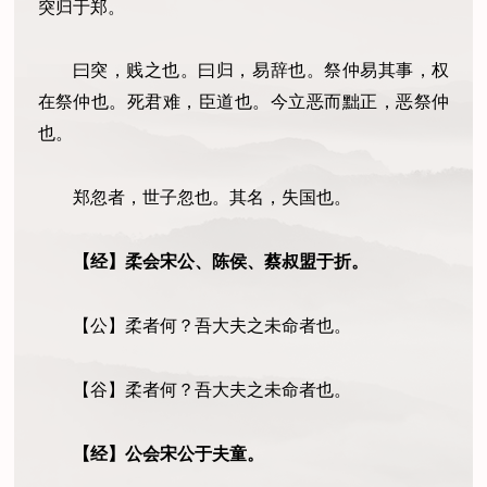
突归于郑。
曰突，贱之也。曰归，易辞也。祭仲易其事，权
在祭仲也。死君难，臣道也。今立恶而黜正，恶祭仲
也。
郑忽者，世子忽也。其名，失国也。
【经】柔会宋公、陈侯、蔡叔盟
于
折。
【公】柔者何？吾大夫之未命者也。
【谷】柔者何？吾大夫之未命者也。
【经】公会宋公
于
夫
童
。