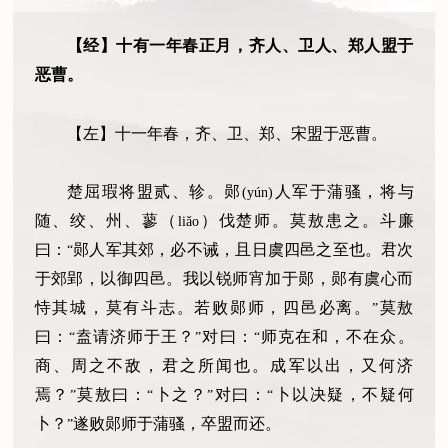
【经】十有一年春正月，齐人、卫人、郑人盟
于
恶曹。
【左】十一年春，齐、卫、郑、宋盟
于
恶曹。
楚屈瑕将盟贰、轸。郧
人军
于
蒲骚，将与
(yún)
随、绞、州、蓼
（
）
伐楚师。莫敖患之。斗廉
liǎo
曰：
郧人军其郊，必不诫，且日虞四邑之至也。君次
“
于
郊郢，以御四邑。我以锐师宵加于郧，郧有虞心而
恃其城，莫有斗志。若败郧师，四邑必离。
莫敖
”
曰：
盍请济师于王？
对曰：
师克在和，不在众。
“
”
“
商、周之不敌，君之所闻也。成军以出，又何济
焉？
莫敖曰：
卜之？
对曰：
卜以决疑，不疑何
”
“
”
“
卜？
遂败郧师
于
蒲骚，卒盟而还。
”