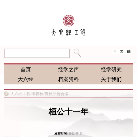
简
繁
EN
首页
经学之声
经学研究
大六经
档案资料
关于我们
大六经工程/
续春秋/
春秋三传合编
桓公十一年
发布时间:
2022-05-13