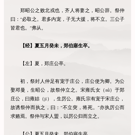
郑昭公之败北戎也，齐人将妻之，昭公辞。祭仲
曰：
必取之。君多内宠，子无大援，将不立。三公子
“
皆君也。
弗从。
”
【经】夏五月癸未，郑伯寤生卒。
【左】夏，郑庄公卒。
初，祭封人仲足有宠于庄公，庄公使为卿。为公
娶邓曼，生昭公，故祭仲立之。宋雍氏女
（
）
于郑
nǜ
庄公，曰雍姞
（
）
，生厉公。雍氏宗有宠于宋庄公，
jí
故诱祭仲而执之，曰：
不立突，将死。
亦执厉公而
“
”
求赂焉。祭仲与宋人盟，以厉公归而立之。
【公】夏五月癸未，郑伯寤生卒。