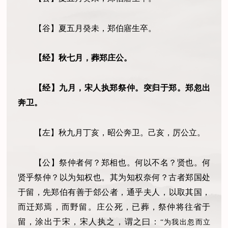
【谷】夏五月癸未，郑伯寤生卒。
【经】秋七月，葬郑庄公。
【经】九月，宋人执郑祭仲。突归于郑。郑忽出
奔卫。
【左】秋九月丁亥，昭公奔卫。己亥，厉公立。
【公】祭仲者何？郑相也。何以不名？贤也。何
贤乎祭仲？以为知权也。其为知权奈何？古者郑国处
于留
，
先郑伯有善于郐公者，通乎夫人
，
以取其国，
而迁郑焉，而野留。庄公死
，
已葬，祭仲将往省于
留，涂出于宋，宋人执之
，
谓之曰：
“为我出忽而立