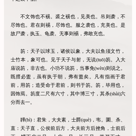
不文饰也不裼。裘之裼也，见美也。吊则袭，不
尽饰也。君在则裼，尽饰也。服之袭也，充美也。是
故尸袭，执玉、龟袭。无事则裼，弗敢充也。
笏：天子以球玉，诸侯以象，大夫以鱼须文竹，
士竹本，象可也。见于天子与射，无说(tuō)笏。入大
庙说笏，非古也。小功不说笏，当事免(wèn)则说之。
既搢必盥，虽有执于朝，弗有盥矣。凡有指画于君
前，用笏；造受命于君前，则书于笏。笏，毕用也，
因饰焉。笏度二尺有六寸，其中博三寸，其杀(shài)六
分而去一。
韠(bì)：君朱，大夫素，士爵(què)，韦。圜、杀、
直：天子直，公侯前后方，大夫前方后挫角，士前后