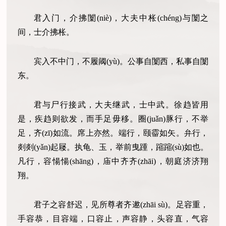
君入门，介拂闑(niè)，大夫中枨(chéng)与闑之
间，士介拂枨。
宾入不中门，不履阈(yù)。公事自闑西，私事自闑
东。
君与尸行接武，大夫继武，士中武。徐趋皆用
是，疾趋则欲发，而手足毋移。圈(juǎn)豚行，不举
足，齐(zī)如流。席上亦然。端行，颐霤如矢。弁行，
剡剡(yǎn)起屦。执龟、玉，举前曳踵，蹜蹜(sù)如也。
凡行，容愓愓(shāng)，庙中齐齐(zhāi)，朝庭济济翔
翔。
君子之容舒迟，见所尊者齐遬(zhāi sù)。足容重，
手容恭，目容端，口容止，声容静，头容直，气容