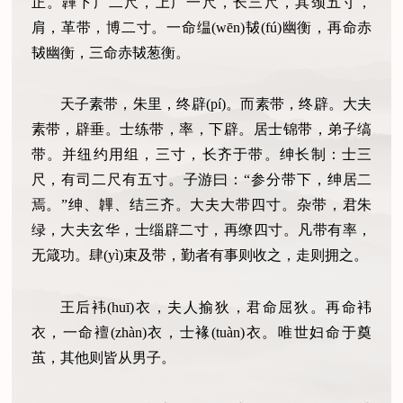
正。韠下广二尺，上广一尺，长三尺，其颈五寸，
肩，革带，博二寸。一命缊(wēn)韨(fú)幽衡，再命赤
韨幽衡，三命赤韨葱衡。
天子素带，朱里，终辟(pí)。而素带，终辟。大夫
素带，辟垂。士练带，率，下辟。居士锦带，弟子缟
带。并纽约用组，三寸，长齐于带。绅长制：士三
尺，有司二尺有五寸。子游曰：“参分带下，绅居二
焉。”绅、韠、结三齐。大夫大带四寸。杂带，君朱
绿，大夫玄华，士缁辟二寸，再缭四寸。凡带有率，
无箴功。肆(yì)束及带，勤者有事则收之，走则拥之。
王后袆(huī)衣，夫人揄狄，君命屈狄。再命袆
衣，一命襢(zhàn)衣，士褖(tuàn)衣。唯世妇命于奠
茧，其他则皆从男子。