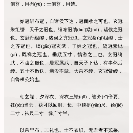
侧尊，用棜(yù)；士侧尊，用禁。
始冠缁布冠，自诸侯下达，冠而敝之可也。玄冠
朱组缨，天子之冠也。缁布冠缋(huì)緌(ruí)，诸侯之冠
也。玄冠丹组缨，诸侯之齐冠也。玄冠綦(qí)组缨，士
之齐冠也。缟(gǎo)冠玄武，子姓之冠也。缟冠素纰
(pí)，既祥之冠也。垂緌五寸，惰游之士也。玄冠缟
武，不齿之服也。居冠属武，自天子下达，有事然后
緌。五十不散送。亲没不髦。大帛不緌。玄冠紫緌，
自鲁桓公始也。
朝玄端，夕深衣。深衣三袪(qū)，缝齐(zī)倍要。
衽(rèn)当旁，袂可以回肘。长、中继揜(yǎn)尺。袷(jié)
二寸，祛尺二寸，缘广寸半。
以帛里布，非礼也。士不衣织。无君者不贰采。