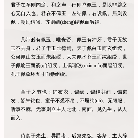
君子在车则闻鸾、和之声，行则鸣佩玉，是以非辟之
心无自入也。君在不佩玉，左结佩，右设佩。居则设
佩，朝则结佩。齐则綪(zhēng)结佩而爵韠。
凡带必有佩玉，唯丧否。佩玉有冲牙，君子无故
玉不去身，君子于玉比德焉。天子佩白玉而玄组绶，
公侯佩山玄玉而朱组绶，大夫佩水苍玉而纯组绶，世
子佩瑜玉而綦(qí)组绶，士佩瓀玟(ruán mín)而缊组绶。
孔子佩象环五寸而綦组绶。
童子之节也：缁布衣，锦缘，锦绅并纽，锦束
发，皆朱锦也。童子不裘不帛，不屦絇(qú)。无缌服，
听事不麻。无事则立主人之北，南面。见先生，从人
而入。
侍食于先生、异爵者，后祭先饭。客祭，主人辞