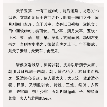
天子玉藻，十有二旒(liú)，前后邃延，龙卷(gǔn)
以祭。玄端而朝日于东门之外，听朔于南门之外，闰
月则阖门左扉，立于其中。皮弁以日视朝，遂以食；
日中而馂(jùn)，奏而食。日少牢，朔月大牢。五饮：
上水、浆、酒、醴、酏。卒食，玄端而居。动则左史
书之，言则右史书之，御瞽几声之上下。年不顺成，
则天子素服，乘素车，食无乐。
诸侯玄端以祭，裨冕以朝。皮弁以听朔于大庙，
朝服以日视朝于内朝。朝，辨色始入。君日出而视
之，退适路寝听政，使人视大夫，大夫退，然后适小
寝，释服。又朝服以食。特牲，三俎。祭肺，夕深
衣，祭牢肉。朔月少牢，五俎四簋(guǐ)。子、卯稷食
菜羹，夫人与君同庖(páo)。