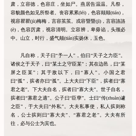
肃，立容德，色容庄，坐如尸。燕居告温温。凡祭，
容貌颜色如见所祭者。丧容累累(léi)，色容颠颠(tián)，
视容瞿瞿(jù)梅梅，言容茧茧。戎容暨暨(jì)，言容詻詻
(è)，色容厉肃，视容清明。立容辨，卑毋谄，头颈必
中。山立，时行，盛气颠(tián)实扬休，玉色。
凡自称，天子曰“予一人”，伯曰“天子之力臣”。
诸侯之于天子，曰“某土之守臣某”；其在边邑，曰“某
屏之臣某”；其于敌以下，曰“寡人”。小国之君
曰“孤”，摈者亦曰“孤”。上大夫曰“下臣”，摈者曰“寡
君之老”。下大夫自名，摈者曰“寡大夫”。世子自名，
摈者曰“寡君之適”。公子曰“臣孽”。士曰“传(zhuàn)遽
之臣”，于大夫曰“外私”。大夫私事使，私人摈则称
名，公士摈则曰“寡大夫”、“寡君之老”。大夫有所
往，必与公士为宾也。