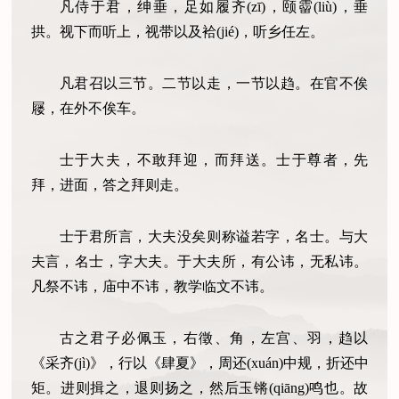
凡侍于君，绅垂，足如履齐(zī)，颐霤(liù)，垂
拱。视下而听上，视带以及袷(jié)，听乡任左。
凡君召以三节。二节以走，一节以趋。在官不俟
屦，在外不俟车。
士于大夫，不敢拜迎，而拜送。士于尊者，先
拜，进面，答之拜则走。
士于君所言，大夫没矣则称谥若字，名士。与大
夫言，名士，字大夫。于大夫所，有公讳，无私讳。
凡祭不讳，庙中不讳，教学临文不讳。
古之君子必佩玉，右徵、角，左宫、羽，趋以
《采齐(jì)》，行以《肆夏》，周还(xuán)中规，折还中
矩。进则揖之，退则扬之，然后玉锵(qiāng)鸣也。故