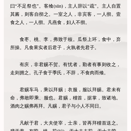
曰“不足祭也”。客飧(sūn)，主人辞以“疏”。主人自置
其酱，则客自彻之。一室之人，非宾客，一人彻。壹
食之人，一人彻。凡燕食，妇人不彻。
食枣、桃、李，弗致于核。瓜祭上环，食中，弃
所操。凡食果实者后君子，火孰者先君子。
有庆，非君赐不贺。有忧者，勤者有事则收之，
走则拥之。孔子食于季氏，不辞，不食肉而飧。
君赐车马，乘以拜赐；衣服，服以拜赐。君未有
命，弗敢即乘、服也。君赐，稽首，据掌，致诸地。
酒肉之赐弗再拜。凡赐，君子与小人不同日。
凡献于君，大夫使宰，士亲，皆再拜稽首送之。