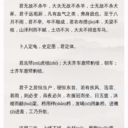
君无故不杀牛，大夫无故不杀羊，士无故不杀犬
豕。君子远庖厨，凡有血气之类，弗身践也。至于八
月不雨，君不举。年不顺成，君衣布搢(jìn)本，关梁不
租，山泽列而不赋，土功不兴，大夫不得造车马。
卜人定龟，史定墨，君定体。
君羔幦(mì)虎犆(zhí)；大夫齐车鹿幦豹犆，朝车；
士齐车鹿幦豹犆。
君子之居恒当户，寝恒东首。若有疾风、迅雷、
甚雨，则必变，虽夜必兴，衣服冠而坐。日五盥，沐
稷而靧(huì)粱。栉用椫(shàn)栉，发晞(xī)用象栉。进禨
(jì)进羞，工乃升歌。