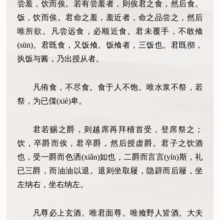
尝羞，饮而俟。若有尝羞者，则俟君之食，然后食。
饭，饮而俟。君命之羞，羞近者，命之品尝之，然后
唯所欲。凡尝远食，必顺近食。君未覆手，不敢飧
(sūn)。君既食，又饭飧。饭飧者，三饭也。君既彻，
执饭与酱，乃出授从者。
凡侑食，不尽食。食于人不饱。唯水浆不祭，若
祭，为已偞(xiè)卑。
君若赐之爵，则越席再拜稽首受，登席祭之；
饮，卒爵而俟，君卒爵，然后授虚爵。君子之饮酒
也，受一爵而色洒(xiǎn)如也，二爵而言言(yín)斯，礼
已三爵，而油油以退。退则坐取屦，隐辟而后屦，坐
左纳右，坐右纳左。
凡尊必上玄酒。唯君面尊。唯飨野人皆酒。大夫