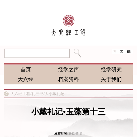
简
繁
EN
首页
经学之声
经学研究
大六经
档案资料
关于我们
大六经工程/
礼三书/
大小戴礼记
小戴礼记•玉藻第十三
发布时间:
2022-05-13