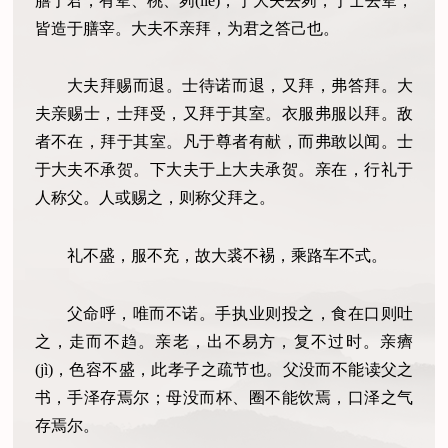
膳于君，有荤、桃、茢(liè)，于大夫去茢，于士去荤，
皆造于膳宰。大夫不亲拜，为君之答己也。
大夫拜赐而退。士待诺而退，又拜，弗答拜。大
夫亲赐士，士拜受，又拜于其室。衣服弗服以拜。敌
者不在，拜于其室。凡于尊者有献，而弗敢以闻。士
于大夫不承贺。下大夫于上大夫承贺。亲在，行礼于
人称父。人或赐之，则称父拜之。
礼不盛，服不充，故大裘不裼，乘路车不式。
父命呼，唯而不诺。手执业则投之，食在口则吐
之，走而不趋。亲老，出不易方，复不过时。亲癠
(jì)，色容不盛，此孝子之疏节也。父没而不能读父之
书，手泽存焉尔；母没而杯、圈不能饮焉，口泽之气
存焉尔。