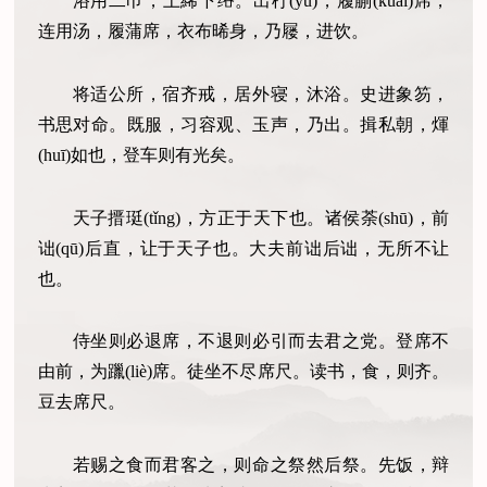
浴用二巾，上絺下绤。出杅(yú)，履蒯(kuǎi)席，
连用汤，履蒲席，衣布晞身，乃屦，进饮。
将适公所，宿齐戒，居外寝，沐浴。史进象笏，
书思对命。既服，习容观、玉声，乃出。揖私朝，煇
(huī)如也，登车则有光矣。
天子搢珽(tǐng)，方正于天下也。诸侯荼(shū)，前
诎(qū)后直，让于天子也。大夫前诎后诎，无所不让
也。
侍坐则必退席，不退则必引而去君之党。登席不
由前，为躐(liè)席。徒坐不尽席尺。读书，食，则齐。
豆去席尺。
若赐之食而君客之，则命之祭然后祭。先饭，辩