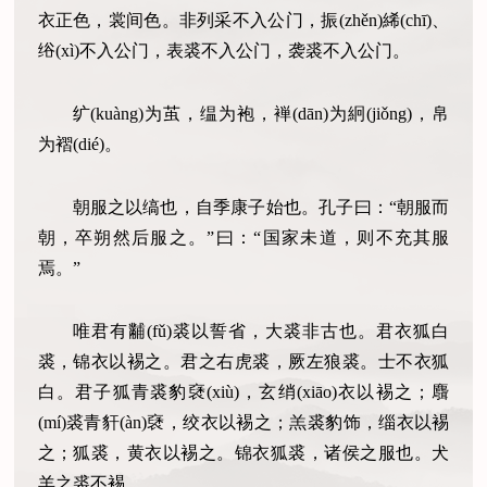
衣正色，裳间色。非列采不入公门，振(zhěn)絺(chī)、
绤(xì)不入公门，表裘不入公门，袭裘不入公门。
纩(kuàng)为茧，缊为袍，褝(dān)为絅(jiǒng)，帛
为褶(dié)。
朝服之以缟也，自季康子始也。孔子曰：“朝服而
朝，卒朔然后服之。”曰：“国家未道，则不充其服
焉。”
唯君有黼(fǔ)裘以誓省，大裘非古也。君衣狐白
裘，锦衣以裼之。君之右虎裘，厥左狼裘。士不衣狐
白。君子狐青裘豹褎(xiù)，玄绡(xiāo)衣以裼之；麛
(mí)裘青豻(àn)褎，绞衣以裼之；羔裘豹饰，缁衣以裼
之；狐裘，黄衣以裼之。锦衣狐裘，诸侯之服也。犬
羊之裘不裼。