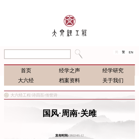
简
繁
EN
首页
经学之声
经学研究
大六经
档案资料
关于我们
大六经工程/
诗四百/
传世诗
国风·周南·关雎
发布时间:
2022-05-12