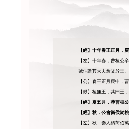
【經】十年春王正月，庚
【左】十年春，曹桓公卒
虢仲譖其大夫詹父於王。
【公】春王正月庚申，曹
【穀】桓無王，其曰王
，
【經】夏五月，葬曹桓公
【經】秋，公會衛侯於桃
【左】秋，秦人納芮伯萬