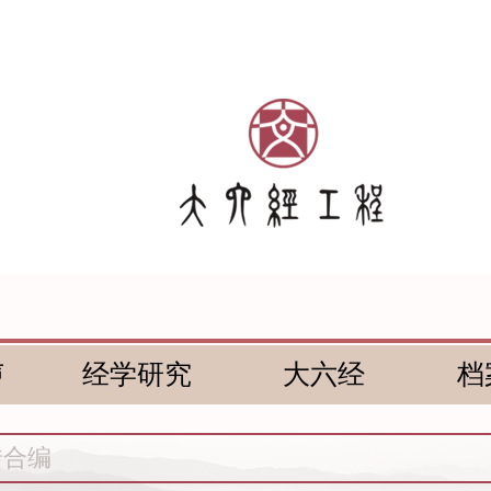
声
经学研究
大六经
档
传合编