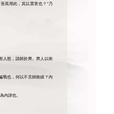
’
吾焉用此，其以賈害也？
”
乃
鄭人怒，請師於齊。齊人以衛
偏戰也，何以不言師敗績？內
為內諱也。