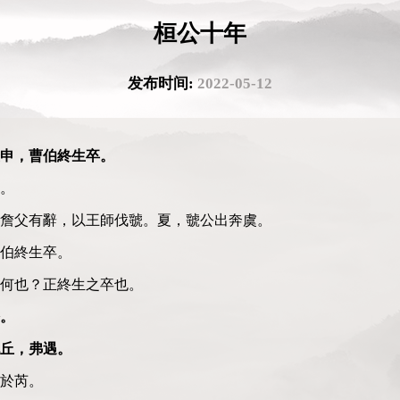
桓公十年
发布时间:
2022-05-12
申，曹伯終生卒。
。
詹父有辭，以王師伐虢。夏，虢公出奔虞。
伯終生卒。
何也？正終生之卒也。
。
丘，弗遇。
於芮。