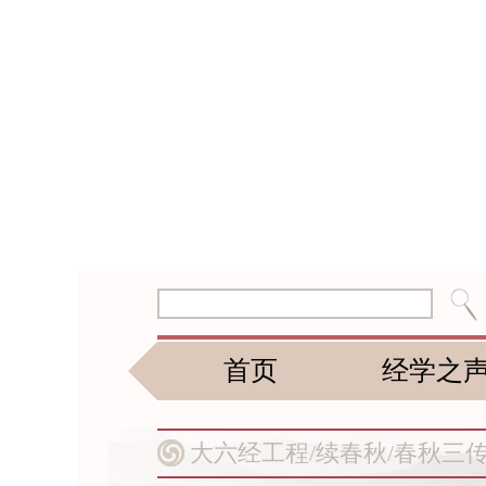
首页
经学之
大六经工程/
续春秋/
春秋三