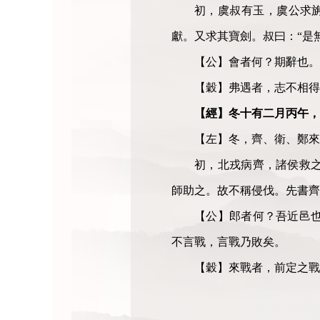
初，虞叔有玉，虞公求
獻。又求其寶劍。叔曰：
“
是
【公】會者何？期辭也。
【穀】弗遇者，志不相得
【經】冬十有二月丙午，
【左】冬，齊、衛、鄭來
初，北戎病齊，諸侯救
師助之。故不稱侵伐。先書齊
【公】郎者何？吾近邑
不言戰，言戰乃敗矣。
【穀】來戰者，前定之戰