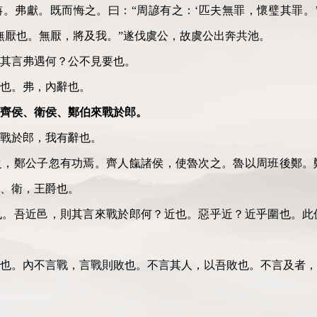
旃。弗獻。既而悔之。曰：
“
周諺有之：
‘
匹夫無罪，懷璧其罪。
無厭也。無厭，將及我。
”
遂伐虞公，故虞公出奔共池。
其言弗遇何？公不見要也。
也。弗，內辭也。
齊侯、衛侯、鄭伯來戰於郎。
戰於郎，我有辭也。
之
，
鄭公子忽有功焉。齊人餼諸侯，使魯次之。魯以周班後鄭。
、衛，王爵也。
也。吾近邑
，
則其言來戰於郎何？近也。惡乎近？近乎圍也。此
也。內不言戰，言戰則敗也。不言其人，以吾敗也。不言及者，